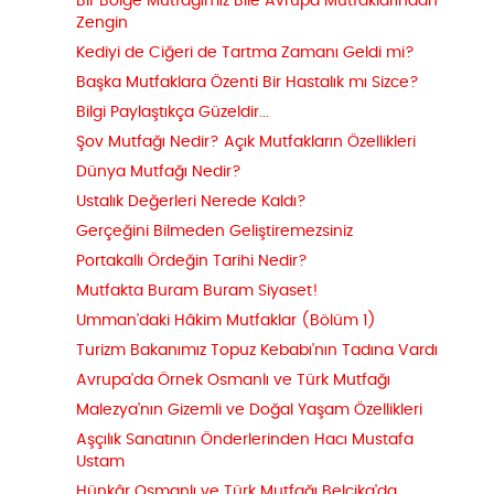
Bir Bölge Mutfağımız Bile Avrupa Mutfaklarından
Zengin
Kediyi de Ciğeri de Tartma Zamanı Geldi mi?
Başka Mutfaklara Özenti Bir Hastalık mı Sizce?
Bilgi Paylaştıkça Güzeldir...
Şov Mutfağı Nedir? Açık Mutfakların Özellikleri
Dünya Mutfağı Nedir?
Ustalık Değerleri Nerede Kaldı?
Gerçeğini Bilmeden Geliştiremezsiniz
Portakallı Ördeğin Tarihi Nedir?
Mutfakta Buram Buram Siyaset!
Umman'daki Hâkim Mutfaklar (Bölüm 1)
Turizm Bakanımız Topuz Kebabı'nın Tadına Vardı
Avrupa'da Örnek Osmanlı ve Türk Mutfağı
Malezya'nın Gizemli ve Doğal Yaşam Özellikleri
Aşçılık Sanatının Önderlerinden Hacı Mustafa
Ustam
Hünkâr Osmanlı ve Türk Mutfağı Belçika'da