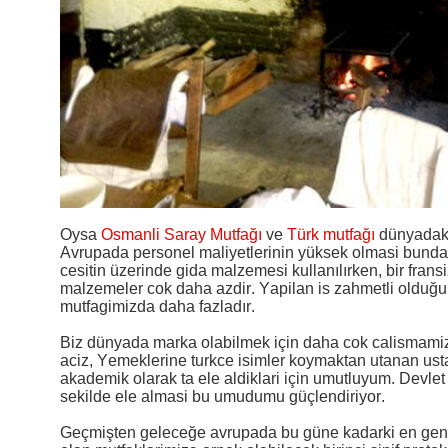
Oysa
Osmanli Saray Mutfağı
ve
Türk mutfağı
dünyadaki 
Avrupada personel maliyetlerinin yüksek olmasi bunda b
cesitin üzerinde gida malzemesi kullanılırken, bir fra
malzemeler cok daha azdir. Yapilan is zahmetli olduğu 
mutfagimizda daha fazladır.
Biz dünyada marka olabilmek için daha cok calismamiz
aciz, Yemeklerine turkce isimler koymaktan utanan usta
akademik olarak ta ele aldiklari için umutluyum. Devle
sekilde ele almasi bu umudumu güçlendiriyor.
Geçmişten geleceğe avrupada bu güne kadarki en geni