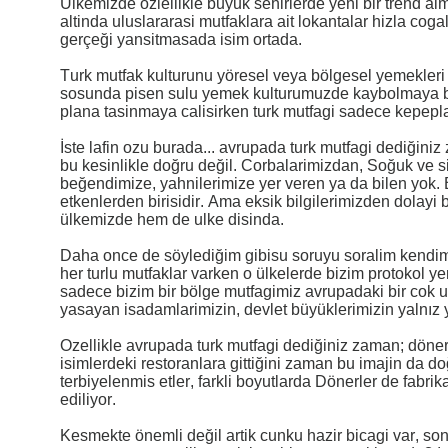
Ülkemizde ozlellikle buyuk sehirlerde yeni bir trend almi
altinda uluslararasi mutfaklara ait lokantalar hizla cog
gerçeği yansitmasada isim ortada.
Turk mutfak kulturunu yöresel veya bölgesel yemekleri 
sosunda pisen sulu yemek kulturumuzde kaybolmaya basl
plana tasinmaya calisirken turk mutfagi sadece kepepla
İste lafin ozu burada... avrupada turk mutfagi dediğin
bu kesinlikle doğru değil. Corbalarimizdan, Soğuk ve si
beğendimize, yahnilerimize yer veren ya da bilen yok. B
etkenlerden birisidir. Ama eksik bilgilerimizden dolay
ülkemizde hem de ulke disinda.
Daha once de söylediğim gibisu soruyu soralim kendim
her turlu mutfaklar varken o ülkelerde bizim protokol y
sadece bizim bir bölge mutfagimiz avrupadaki bir cok
yasayan isadamlarimizin, devlet büyüklerimizin yalnız y
Ozellikle avrupada turk mutfagi dediğiniz zaman; döner
isimlerdeki restoranlara gittiğini zaman bu imajin da 
terbiyelenmis etler, farkli boyutlarda Dönerler de fabrika
ediliyor.
Kesmekte önemli değil artik cunku hazir bicagi var, son