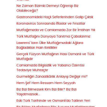
Ne Zaman Bizimki Demeyi Öğrenip Biz
Olabileceğiz?
Gastronomideki Haçlı Seferlerinden Galip Çıktık
Koronavirüs Sonrasında İflaslar ve Fırsatlar
Mutfağımızda ve Camiamızda Zor Bir İmtihan Yılı
Türk Mutfağını Dünyaya Tanıtma Çabalarımız
Lawrens’ ların Ülke Mutfağımızdaki Ağlara
Bağladıkları Hain Keklikler
Gerçek Füzyon Mutfağının Hası Osmanlı ve Türk
Mutfağıdır
Camiamızda Bilgisizlik ve Yabancı Özentisi
Tedaviye Muhtaçtır
Gurmeliğin Zanaatkârlık Anlayışı Değişir mi?
Hem Şef Hem Ressam Hem Seyyah
Biz Bizi Bilmezsek Kim Bizi Bilir? Biz Bizi
Yaşatmazsak...
Eski Türk Tarihinde ve Osmanlı'da Tatlının Yeri