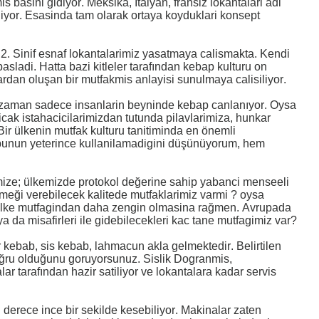
s basini gidiyor. Meksika, İtalyan, fransiz lokantalari adi
aliyor. Esasinda tam olarak ortaya koyduklari konsept
2. Sinif esnaf lokantalarimiz yasatmaya calismakta. Kendi
adi. Hatta bazi kitleler tarafından kebap kulturu on
rdan oluşan bir mutfakmis anlayisi sunulmaya calisiliyor.
iz zaman sadece insanlarin beyninde kebap canlanıyor. Oysa
cak istahacicilarimizdan tutunda pilavlarimiza, hunkar
ir ülkenin mutfak kulturu tanitiminda en önemli
i bunun yeterince kullanilamadigini düşünüyorum, hem
ize; ülkemizde protokol değerine sahip yabanci menseeli
emeği verebilecek kalitede mutfaklarimiz varmi ? oysa
 ulke mutfagindan daha zengin olmasina rağmen. Avrupada
a da misafirleri ile gidebilecekleri kac tane mutfagimiz var?
 kebab, sis kebab, lahmacun akla gelmektedir. Belirtilen
doğru olduğunu goruyorsunuz. Sislik Dogranmis,
lar tarafından hazir satiliyor ve lokantalara kadar servis
 derece ince bir sekilde kesebiliyor. Makinalar zaten