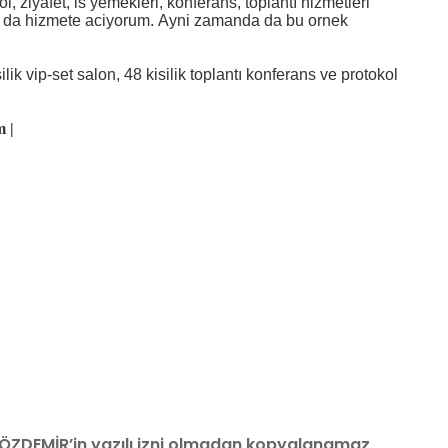
l, ziyafet, is yemekleri, konferans, toplantı hizmetleri
ka da hizmete aciyorum. Ayni zamanda da bu ornek
ilik vip-set salon, 48 kisilik toplantı konferans ve protokol
m |
t ÖZDEMİR’in yazılı izni olmadan kopyalanamaz,