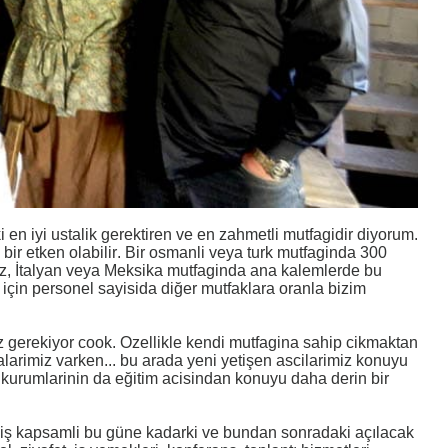
en iyi ustalik gerektiren ve en zahmetli mutfagidir diyorum.
ir etken olabilir. Bir osmanli veya turk mutfaginda 300
nsiz, İtalyan veya Meksika mutfaginda ana kalemlerde bu
için personel sayisida diğer mutfaklara oranla bizim
 gerekiyor cook. Ozellikle kendi mutfagina sahip cikmaktan
larimiz varken... bu arada yeni yetişen ascilarimiz konuyu
t kurumlarinin da eğitim acisindan konuyu daha derin bir
ş kapsamli bu güne kadarki ve bundan sonradaki açılacak