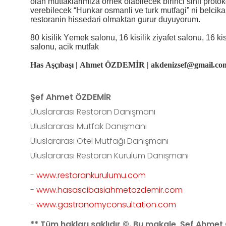
olan mutfaklarimiza ornek olabilecek birinci sinif protoko
verebilecek “Hunkar osmanli ve turk mutfagi” ni belci
restoranin hissedari olmaktan gurur duyuyorum.
80 kisilik Yemek salonu, 16 kisilik ziyafet salonu, 16 kis
salonu, acik mutfak
Has Aşçıbaşı | Ahmet ÖZDEMİR | akdenizsef@gmail.co
Şef Ahmet ÖZDEMİR
Uluslararası Restoran Danışmanı
Uluslararası Mutfak Danışmanı
Uluslararası Otel Mutfağı Danışmanı
Uluslararası Restoran Kurulum Danışmanı
-
www.restorankurulumu.com
-
www.hasascibasiahmetozdemir.com
-
www.gastronomyconsultation.com
** Tüm hakları saklıdır ©. Bu makale, Şef Ahme