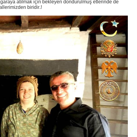
Izgaraya atılmak için bekleyen dondurulmuş etlerinde de
lerimizden biridir.!