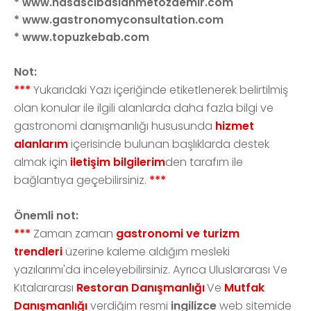
* www.hasascibasiahmetozdemir.com
* www.gastronomyconsultation.com
* www.topuzkebab.com
Not:
***
Yukarıdaki Yazı içeriğinde etiketlenerek belirtilmiş
olan konular ile ilgili alanlarda daha fazla bilgi ve
gastronomi danışmanlığı hususunda
hizmet
alanlarım
içerisinde bulunan başlıklarda destek
almak için
iletişim bilgilerim
den tarafım ile
bağlantıya geçebilirsiniz.
***
Önemli not:
***
Zaman zaman
gastronomi ve turizm
trendleri
üzerine kaleme aldığım mesleki
yazılarımı'da inceleyebilirsiniz. Ayrıca Uluslararası Ve
Kıtalararası
Restoran Danışmanlığı
Ve
Mutfak
Danışmanlığı
verdiğim resmi
ingilizce
web sitemide