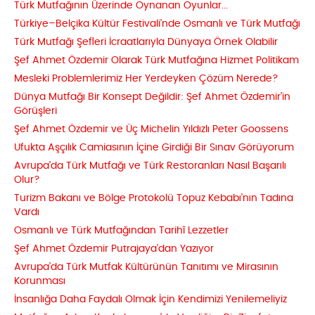
Türk Mutfağının Üzerinde Oynanan Oyunlar...
Türkiye–Belçika Kültür Festivali’nde Osmanlı ve Türk Mutfağı
Türk Mutfağı Şefleri İcraatlarıyla Dünyaya Örnek Olabilir
Şef Ahmet Özdemir Olarak Türk Mutfağına Hizmet Politikam
Mesleki Problemlerimiz Her Yerdeyken Çözüm Nerede?
Dünya Mutfağı Bir Konsept Değildir: Şef Ahmet Özdemir’in
Görüşleri
Şef Ahmet Özdemir ve Üç Michelin Yıldızlı Peter Goossens
Ufukta Aşçılık Camiasının İçine Girdiği Bir Sınav Görüyorum
Avrupa’da Türk Mutfağı ve Türk Restoranları Nasıl Başarılı
Olur?
Turizm Bakanı ve Bölge Protokolü Topuz Kebabı’nın Tadına
Vardı
Osmanlı ve Türk Mutfağından Tarihî Lezzetler
Şef Ahmet Özdemir Putrajaya’dan Yazıyor
Avrupa’da Türk Mutfak Kültürünün Tanıtımı ve Mirasının
Korunması
İnsanlığa Daha Faydalı Olmak İçin Kendimizi Yenilemeliyiz