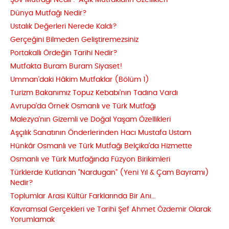
Şov Mutfağı Nedir? Açık Mutfakların Özellikleri
Dünya Mutfağı Nedir?
Ustalık Değerleri Nerede Kaldı?
Gerçeğini Bilmeden Geliştiremezsiniz
Portakallı Ördeğin Tarihi Nedir?
Mutfakta Buram Buram Siyaset!
Umman'daki Hâkim Mutfaklar (Bölüm 1)
Turizm Bakanımız Topuz Kebabı'nın Tadına Vardı
Avrupa'da Örnek Osmanlı ve Türk Mutfağı
Malezya'nın Gizemli ve Doğal Yaşam Özellikleri
Aşçılık Sanatının Önderlerinden Hacı Mustafa Ustam
Hünkâr Osmanlı ve Türk Mutfağı Belçika'da Hizmette
Osmanlı ve Türk Mutfağında Füzyon Birikimleri
Türklerde Kutlanan "Nardugan" (Yeni Yıl & Çam Bayramı)
Nedir?
Toplumlar Arası Kültür Farklarında Bir Anı...
Kavramsal Gerçekleri ve Tarihi Şef Ahmet Özdemir Olarak
Yorumlamak