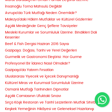
Murat Bardakçı’nın Orhan Pamuk Eleştirisi Üzerine
İnsanoğlu Torna Mahsulü Değildir
Avrupa’da Türk Mutfağı Neden Önemlidir?
Malezya’daki Hâkim Mutfaklar ve Kültürel Gözlemler
Aşçılık Mesleğinde Genç Şeflere Tavsiyeler
Mesleki Kurumlar ve Sorumluluk Üzerine: Bindikleri Dalı
Kesenler
Beef & Fish Dergisi Haziran 2016 Sayısı
Gazipaşa: Doğası, Tarihi ve Yerel Değerleri
Gurmelik ve Gastronomi Eleştirisi: Hor Gurme
Profesyonel Bir İdareci Nasıl Olmalıdır?
Gazipaşa’da Yatırım Fırsatları
Uluslararası Yiyecek ve İçecek Danışmanlığı
Kültürel Miras ve Kurumsal Sorumluluk Üzerine
Osmanlı Mutfağı Tarihinden Dipnotlar
Aşçılık Camiasının Ufuktaki Sınavı
Sırça Köşk Restoran ve Tarihî Lezzetlerin Mutfak Sihirbazı
Keşkek Yemeğinin Hikâyesi ve Geleneksel Hazırlanışı