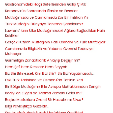
Gastronomideki Haçlı Seferlerinden Galip Çıktık
Koronavirüs Sonrasında İflaslar ve Fırsatlar
Mutfağımızda ve Camiamızda Zor Bir İmtihan Yılı
Türk Mutfağını Dünyaya Tanıtma Çabalarımız
Lawrens’ ların Ülke Mutfağımızdaki Ağlara Bağladıkları Hain
Keklikler
Gerçek Füzyon Mutfağının Hası Osmanlı ve Türk Mutfağıdır
Camiamızda Bilgisizlik ve Yabancı Özentisi Tedaviye
Muhtaçtır
Gurmeliğin Zanaatkârlık Anlayışı Değişir mi?
Hem Şef Hem Ressam Hem Seyyah
Biz Bizi Bilmezsek Kim Bizi Bilir? Biz Bizi Yaşatmazsak...
Eski Türk Tarihinde ve Osmanlı'da Tatlının Yeri
Bir Bölge Mutfağımız Bile Avrupa Mutfaklarından Zengin
Kediyi de Ciğeri de Tartma Zamanı Geldi mi?
Başka Mutfaklara Özenti Bir Hastalık mı Sizce?
Bilgi Paylaştıkça Güzeldir...