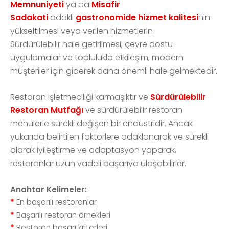
Memnuniyeti
ya da
Misafir
Sadakati
odaklı
gastronomide hizmet kalitesi
nin
yükseltilmesi veya verilen hizmetlerin
Sürdürülebilir hale getirilmesi, çevre dostu
uygulamalar ve toplulukla etkileşim, modern
müşteriler için giderek daha önemli hale gelmektedir.
Restoran işletmeciliği karmaşıktır ve
Sürdürülebilir
Restoran Mutfağı
ve sürdürülebilir restoran
menülerle sürekli değişen bir endüstridir. Ancak
yukarıda belirtilen faktörlere odaklanarak ve sürekli
olarak iyileştirme ve adaptasyon yaparak,
restoranlar uzun vadeli başarıya ulaşabilirler.
Anahtar Kelimeler:
*
En başarılı restoranlar
*
Başarılı restoran örnekleri
*
Restoran başarı kriterleri