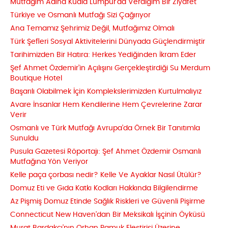
Mutfağım Adına Kuala Lumpur’da Verdiğim Bir Ziyafet
Türkiye ve Osmanlı Mutfağı Sizi Çağırıyor
Ana Temamız Şehrimiz Değil, Mutfağımız Olmalı
Türk Şefleri Sosyal Aktivitelerini Dünyada Güçlendirmiştir
Tarihimizden Bir Hatıra: Herkes Yediğinden İkram Eder
Şef Ahmet Özdemir’in Açılışını Gerçekleştirdiği Su Merdum
Boutique Hotel
Başarılı Olabilmek İçin Komplekslerimizden Kurtulmalıyız
Avare İnsanlar Hem Kendilerine Hem Çevrelerine Zarar
Verir
Osmanlı ve Türk Mutfağı Avrupa’da Örnek Bir Tanıtımla
Sunuldu
Pusula Gazetesi Röportajı: Şef Ahmet Özdemir Osmanlı
Mutfağına Yön Veriyor
Kelle paça çorbası nedir? Kelle Ve Ayaklar Nasıl Ütülür?
Domuz Eti ve Gıda Katkı Kodları Hakkında Bilgilendirme
Az Pişmiş Domuz Etinde Sağlık Riskleri ve Güvenli Pişirme
Connecticut New Haven’dan Bir Meksikalı İşçinin Öyküsü