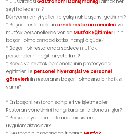
*
Uluslararası
Gastronomi Danışmanlığı
almak her
şeyi halleder mi?
Dünyanın en iyi şefleri ile çalışmak başarıyı getirir mi?
*
Başarılı restoranların
örnek restoran menüleri
ve
mutfak personellerine verilen
Mutfak Eğitimleri
’ nin
başarılı olmalarındaki katkısı hangi ölçüde?
*
Başarılı bir restoranda sadece mutfak
personellerinin eğitimi yeterli mi?
*
Servis ve mutfak personellerinin profesyonel
eğitimleri ile
personel hiyerarşisi ve personel
görevleri
nin restoranın başarılı olmasına bir katkısı
varmı?
*
En başarılı restoran sahipleri ve işletmecileri
Restoran yönetimini hangi kurallar ile donatmışlar?
*
Personel yönetiminde nasıl bir sistem
uygulamaktadırlar?
*
Restoranın inşaatından itibaren
Mutfak