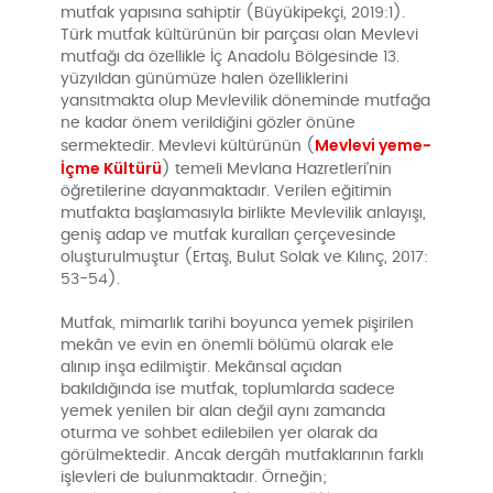
mutfak yapısına sahiptir (Büyükipekçi, 2019:1).
Türk mutfak kültürünün bir parçası olan Mevlevi
mutfağı da özellikle İç Anadolu Bölgesinde 13.
yüzyıldan günümüze halen özelliklerini
yansıtmakta olup Mevlevilik döneminde mutfağa
ne kadar önem verildiğini gözler önüne
Mevlevi yeme-
sermektedir. Mevlevi kültürünün (
İçme Kültürü
) temeli Mevlana Hazretleri’nin
öğretilerine dayanmaktadır. Verilen eğitimin
mutfakta başlamasıyla birlikte Mevlevilik anlayışı,
geniş adap ve mutfak kuralları çerçevesinde
oluşturulmuştur (Ertaş, Bulut Solak ve Kılınç, 2017:
53-54).
Mutfak, mimarlık tarihi boyunca yemek pişirilen
mekân ve evin en önemli bölümü olarak ele
alınıp inşa edilmiştir. Mekânsal açıdan
bakıldığında ise mutfak, toplumlarda sadece
yemek yenilen bir alan değil aynı zamanda
oturma ve sohbet edilebilen yer olarak da
görülmektedir. Ancak dergâh mutfaklarının farklı
işlevleri de bulunmaktadır. Örneğin;