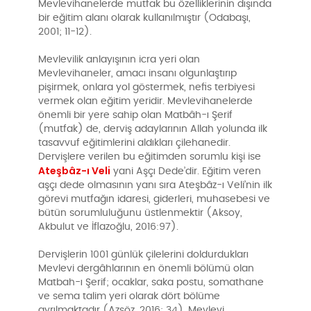
Mevlevihanelerde mutfak bu özelliklerinin dışında
bir eğitim alanı olarak kullanılmıştır (Odabaşı,
2001; 11-12).
Mevlevilik anlayışının icra yeri olan
Mevlevihaneler, amacı insanı olgunlaştırıp
pişirmek, onlara yol göstermek, nefis terbiyesi
vermek olan eğitim yeridir. Mevlevihanelerde
önemli bir yere sahip olan Matbâh-ı Şerif
(mutfak) de, derviş adaylarının Allah yolunda ilk
tasavvuf eğitimlerini aldıkları çilehanedir.
Dervişlere verilen bu eğitimden sorumlu kişi ise
Ateşbâz-ı Veli
yani Aşçı Dede’dir. Eğitim veren
aşçı dede olmasının yanı sıra Ateşbâz-ı Veli’nin ilk
görevi mutfağın idaresi, giderleri, muhasebesi ve
bütün sorumluluğunu üstlenmektir (Aksoy,
Akbulut ve İflazoğlu, 2016:97).
Dervişlerin 1001 günlük çilelerini doldurdukları
Mevlevi dergâhlarının en önemli bölümü olan
Matbah-ı Şerif; ocaklar, saka postu, somathane
ve sema talim yeri olarak dört bölüme
ayrılmaktadır (Azsöz, 2016; 34). Mevlevi