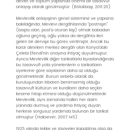
devlet ve toplum yapısında önemli bir tasavvuf
anlayışı olarak görülmüştür. (Bölükbaşı, 2011:20).
Mevlevilik anlayışının genel sistemine ve yapısına
bakıldığında; Mevlevi dergâhlarında “postnişin”
(başta olan, post’a oturan kişi) olmak babadan
oğluna geçmiş, oğlu yoksa da dergâhta ileri
gelen bir dervişe bu görev verilmiştir. Ancak bu
karar alınırken merkez dergâh olan Konya’daki
Çelebi Efendi’nin onayına ihtiyaç duyulmuştur.
Ayrıca Mevlevilik diğer tarikatlarla kıyaslandığında
bu tasavvufi yola yönelenlerin o tarikatların
üyelerine göre sayılarının daha az olduğu
görülmektedir. Bunun sebebi olarak da
kuruluşundan itibaren benimsemiş olduğu
tasavvufi kültürün ve kuralların daha seçkin
kesime hitap etmesi olduğu düşünülmektedir.
Mevlevilik, aynı zamanda halkın her daim
yanında durmuş ve yardıma ihtiyaç duyan
herkese sorgusuz yardımda bulunan bir tarikat
olmuştur (Haksever, 2007:145).
1925 yılında tekke ve zaviyeler kapatılmış olsa da,