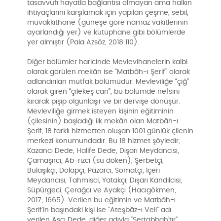
tasavvufi hayatla bağlantısı olmayan ama halkın
ihtiyaçlarını karşılamak için yapılan çeşme, sebil,
muvakkithane (güneşe göre namaz vakitlerinin
ayarlandığı yer) ve kütüphane gibi bölümlerde
yer almıştır (Pala Azsöz, 2018:110).
Diğer bölümler haricinde Mevlevihanelerin kalbi
olarak görülen mekân ise “Matbâh-ı Şerif” olarak
adlandırılan mutfak bölümüdür. Mevleviliğe “çiğ”
olarak giren “çilekeş can”, bu bölümde nefsini
kırarak pişip olgunlaşır ve bir dervişe dönüşür.
Mevleviliğe girmek isteyen kişinin eğitiminin
(çilesinin) başladığı ilk mekân olan Matbâh-ı
Şerif, 18 farklı hizmetten oluşan 1001 günlük çilenin
merkezi konumundadır. Bu 18 hizmet şöyledir;
Kazancı Dede, Halife Dede, Dışarı Meydancısı,
Çamaşırcı, Ab-rizci (su döken), Şerbetçi,
Bulaşıkçı, Dolapçı, Pazarcı, Somatçı, İçeri
Meydancısı, Tahmisci, Yatakçı, Dışarı Kandilcisi,
Süpürgeci, Çerağcı ve Ayakçı (Hacıgökmen,
2017; 1665). Verilen bu eğitimin ve Matbâh-ı
Şerif’in başındaki kişi ise “Ateşbâz-ı Veli” adı
verilen Aşçı Dede, diğer adıyla “Sertabbah’tır”.