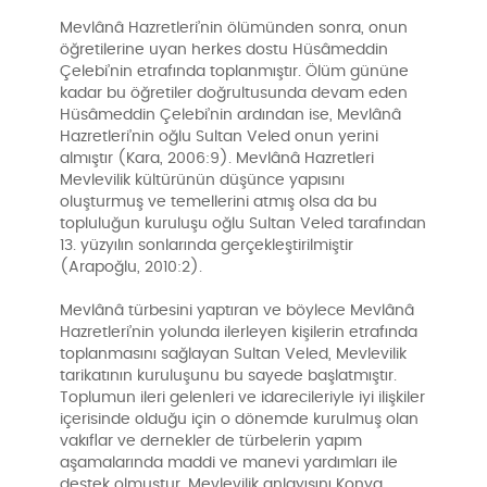
Mevlânâ Hazretleri’nin ölümünden sonra, onun
öğretilerine uyan herkes dostu Hüsâmeddin
Çelebi’nin etrafında toplanmıştır. Ölüm gününe
kadar bu öğretiler doğrultusunda devam eden
Hüsâmeddin Çelebi’nin ardından ise, Mevlânâ
Hazretleri’nin oğlu Sultan Veled onun yerini
almıştır (Kara, 2006:9). Mevlânâ Hazretleri
Mevlevilik kültürünün düşünce yapısını
oluşturmuş ve temellerini atmış olsa da bu
topluluğun kuruluşu oğlu Sultan Veled tarafından
13. yüzyılın sonlarında gerçekleştirilmiştir
(Arapoğlu, 2010:2).
Mevlânâ türbesini yaptıran ve böylece Mevlânâ
Hazretleri’nin yolunda ilerleyen kişilerin etrafında
toplanmasını sağlayan Sultan Veled, Mevlevilik
tarikatının kuruluşunu bu sayede başlatmıştır.
Toplumun ileri gelenleri ve idarecileriyle iyi ilişkiler
içerisinde olduğu için o dönemde kurulmuş olan
vakıflar ve dernekler de türbelerin yapım
aşamalarında maddi ve manevi yardımları ile
destek olmuştur. Mevlevilik anlayışını Konya