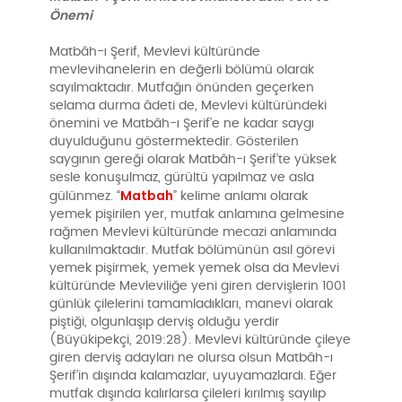
Önemi
Matbâh-ı Şerif, Mevlevi kültüründe
mevlevihanelerin en değerli bölümü olarak
sayılmaktadır. Mutfağın önünden geçerken
selama durma âdeti de, Mevlevi kültüründeki
önemini ve Matbâh-ı Şerif’e ne kadar saygı
duyulduğunu göstermektedir. Gösterilen
saygının gereği olarak Matbâh-ı Şerif’te yüksek
sesle konuşulmaz, gürültü yapılmaz ve asla
Matbah
gülünmez. “
” kelime anlamı olarak
yemek pişirilen yer, mutfak anlamına gelmesine
rağmen Mevlevi kültüründe mecazi anlamında
kullanılmaktadır. Mutfak bölümünün asıl görevi
yemek pişirmek, yemek yemek olsa da Mevlevi
kültüründe Mevleviliğe yeni giren dervişlerin 1001
günlük çilelerini tamamladıkları, manevi olarak
piştiği, olgunlaşıp derviş olduğu yerdir
(Büyükipekçi, 2019:28). Mevlevi kültüründe çileye
giren derviş adayları ne olursa olsun Matbâh-ı
Şerif’in dışında kalamazlar, uyuyamazlardı. Eğer
mutfak dışında kalırlarsa çileleri kırılmış sayılıp