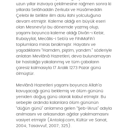
uzun yıllar inzivaya çekilmesine rağmen sonra ki
yıllarda Selâhaddin Zerkubi ve Hüsâmeddin
Çelebi ile birlikte ilim dolu ilahi yolculuğuna
devam etmiştir. Kaleme aldığı en büyük eseri
olan Mesnevi’yi bu dönemde yazmış olup,
yaşamı boyunca kaleme aldığı Divân-ı Kebir,
Rubayyîat, Mecâlis-i Seb’a ve FihiMaFih’i
toplumlara miras bırakmıştır. Hayatını ve
yaşadıklarını “Hamdım, piştim, yandım.” sözleriyle
anlatan Mevlânâ Hazretleri, deva bulunamayan
bir hastalığa yakalanmış ve tüm çabaların
çaresiz kalmasıyla 17 Aralık 1273 Pazar günü
ölmüştür.
Mevlânâ Hazretleri yaşamı boyunca Allah’a
kavuşacağı günü beklemiş ve ölüm gününü
yeniden doğuş günü olarak kabul etmiştir. Bu
sebeple ardında kalanlara ölüm gününün
“düğün günü” anlamına gelen “Şeb-îArus” adıyla
anılmasını ve arkasından ağıtlar yakılmamasını
vasiyet etmiştir (Antoloji.com, Kültür ve Sanat,
2004; Tasavvuf, 2007; 325).