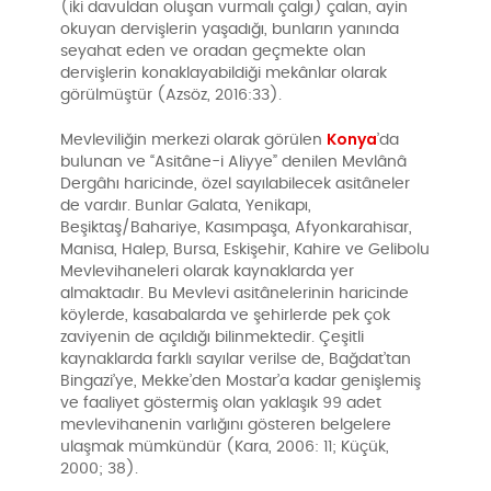
(iki davuldan oluşan vurmalı çalgı) çalan, ayin
okuyan dervişlerin yaşadığı, bunların yanında
seyahat eden ve oradan geçmekte olan
dervişlerin konaklayabildiği mekânlar olarak
görülmüştür (Azsöz, 2016:33).
Konya
Mevleviliğin merkezi olarak görülen
’da
bulunan ve “Asitâne-i Aliyye” denilen Mevlânâ
Dergâhı haricinde, özel sayılabilecek asitâneler
de vardır. Bunlar Galata, Yenikapı,
Beşiktaş/Bahariye, Kasımpaşa, Afyonkarahisar,
Manisa, Halep, Bursa, Eskişehir, Kahire ve Gelibolu
Mevlevihaneleri olarak kaynaklarda yer
almaktadır. Bu Mevlevi asitânelerinin haricinde
köylerde, kasabalarda ve şehirlerde pek çok
zaviyenin de açıldığı bilinmektedir. Çeşitli
kaynaklarda farklı sayılar verilse de, Bağdat’tan
Bingazi’ye, Mekke’den Mostar’a kadar genişlemiş
ve faaliyet göstermiş olan yaklaşık 99 adet
mevlevihanenin varlığını gösteren belgelere
ulaşmak mümkündür (Kara, 2006: 11; Küçük,
2000; 38).