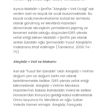
Ayrıca Matbâh-ı Şerif’te “Ateşbâz-ı Veli Ocağı” adı
verilen özel ve büyük bir ocak bulunmaktadır. Bu
büyük ocak,mevlevihanenin kutsal bir sembolü
olarak görülmüş ve Mevlânâ Hazretleri
döneminde dervişlerin yemeklerini pişirmiş ve
keramet sahibi olduğu düşünülen1285 yılında
vefat ettiği bilinen Matbâh-ı Şerif’in piri olarak
anılan İzzeddin oğlu Şemseddin Yusuf Ateşbâz’ın
makamına ithaf edilmiştir (Tanrıkorur, 2000:74-
75).
Ateşbâz-ı Veli ve Makamı
Asıl adı “Yusuf Bin İzzeddin” olan Ateşbâz-ı Veli’nin
doğum yeri ve doğum tarihi net olarak
belirtilmemekle birlikte, 1285 yılında vefat ettiği
bilinmektedir. Ateşbâz-ı Veli’nin Mevlana
Hazretleri’nin babası Bahâeddin Veled ile birlikte
Horasan’dan Konya’ya geldiği kabul edilmektedir.
Ömrü boyunca Hz. Mevlânâ ve oğlu Sultan
Veled’e hizmet etmiştir. Ateşbâz, Farsçada