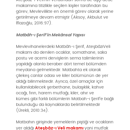
makamına titizlikle seçilen kişiler tarafından bu
görev, Mevlevilikte en önemli görev olarak yerine
getirilmeye devam etmiştir (Aksoy, Akbulut ve
İflazoğlu, 2016:97).
Matbâh-ı Şerif’in Mekânsal Yapısı
Mevlevihanelerdeki Matbâh-ı Şerif, AteşbâzıVeli
makamı da denilen ocaklar, somathane, saka
postu ve acemi dervişlerin sema talimlerinin
yapıldığı alanla beraber dört temel bölümden
meydana gelmektedir. Matbahta ek olarak
çilekeş canlar odası ve kiler bölümünün de yer
aldığı bilinmektedir. Ayrıca, özel amaçlar için
kullanılabilecek şerbethane, bulaşıklık, kahve
ocağı, fırın, harem mutfağı, kiler, ahır ve
kümes gibi farklı bölümlerin Matbah-ı Şerif’e bağlı
bulunduğu da kaynaklarda belirtilmektedir
(Ürekli, 2010:34).
Matbahın girişinde yemeklerin piştiği ve ocakların
Ateşbâz-ı Veli makamı
yer aldığı
yani mutfak