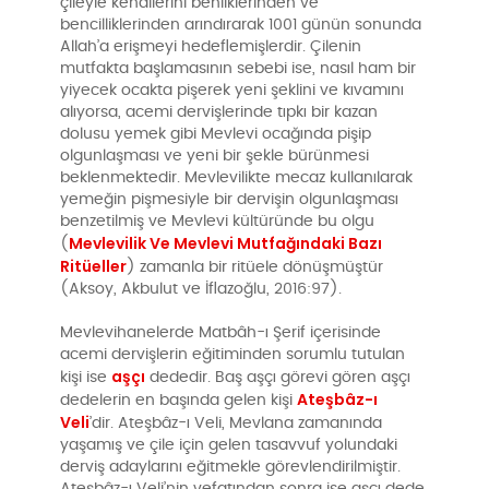
çileyle kendilerini benliklerinden ve
bencilliklerinden arındırarak 1001 günün sonunda
Allah’a erişmeyi hedeflemişlerdir. Çilenin
mutfakta başlamasının sebebi ise, nasıl ham bir
yiyecek ocakta pişerek yeni şeklini ve kıvamını
alıyorsa, acemi dervişlerinde tıpkı bir kazan
dolusu yemek gibi Mevlevi ocağında pişip
olgunlaşması ve yeni bir şekle bürünmesi
beklenmektedir. Mevlevilikte mecaz kullanılarak
yemeğin pişmesiyle bir dervişin olgunlaşması
benzetilmiş ve Mevlevi kültüründe bu olgu
Mevlevilik Ve Mevlevi Mutfağındaki Bazı
(
Ritüeller
) zamanla bir ritüele dönüşmüştür
(Aksoy, Akbulut ve İflazoğlu, 2016:97).
Mevlevihanelerde Matbâh-ı Şerif içerisinde
acemi dervişlerin eğitiminden sorumlu tutulan
aşçı
kişi ise
dededir. Baş aşçı görevi gören aşçı
Ateşbâz-ı
dedelerin en başında gelen kişi
Veli
’dir. Ateşbâz-ı Veli, Mevlana zamanında
yaşamış ve çile için gelen tasavvuf yolundaki
derviş adaylarını eğitmekle görevlendirilmiştir.
Ateşbâz-ı Veli’nin vefatından sonra ise aşçı dede