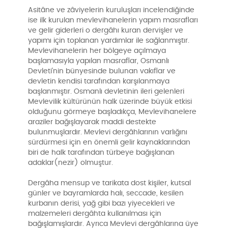
Asitâne ve zâviyelerin kuruluşları incelendiğinde
ise ilk kurulan mevlevihanelerin yapım masrafları
ve gelir giderleri o dergâhı kuran dervişler ve
yapımı için toplanan yardımlar ile sağlanmıştır.
Mevlevihanelerin her bölgeye açılmaya
başlamasıyla yapılan masraflar, Osmanlı
Devleti’nin bünyesinde bulunan vakıflar ve
devletin kendisi tarafından karşılanmaya
başlanmıştır. Osmanlı devletinin ileri gelenleri
Mevlevilik kültürünün halk üzerinde büyük etkisi
olduğunu görmeye başladıkça, Mevlevihanelere
araziler bağışlayarak maddi destekte
bulunmuşlardır. Mevlevi dergâhlarının varlığını
sürdürmesi için en önemli gelir kaynaklarından
biri de halk tarafından türbeye bağışlanan
adaklar(nezir) olmuştur.
Dergâha mensup ve tarikata dost kişiler, kutsal
günler ve bayramlarda halı, seccade, kesilen
kurbanın derisi, yağ gibi bazı yiyecekleri ve
malzemeleri dergâhta kullanılması için
bağışlamışlardır. Ayrıca Mevlevi dergâhlarına üye