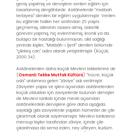
geniş yapılmış ve dervişlere verilen eğitim için
tasarlanmış dergâhlardır. Asitânelerde “matbah
terbiyesi” denilen bir eğitim uygulanmıştır. Verilen
bu eğitimle halkın her sınıfından 25 yaşını
geçmemiş, ailesinin rızasını almış, askerlik
görevini yapmış, hiç evlenmemiş, kronik ya da
bulaşıcı bir hastalığı bulunmayan, akıl sağlığı
yerinde kişiler, “Matbâh-ı Şerif” denilen bölümde
“çilekeş can” adını alarak yetiştirilmiştir (Küçük,
2000:34).
Asitânelerden daha küçük Mevlevi tekkelerine de
Osmanlı Tekke Mutfak Kültürü
(
) “hücre, küçük
oda” anlamına gelen “zâviye” adı verilmiştir.
Zâviyeler yapısı ve işlevi açısından asitânelerden
küçük oldukları için zaviyelerde bulunan dervişler
de Mevlevi tarikatı içinde mevki açısından
asitânelerdeki dervişlere göre daha aşağıda
sayıldığı gibi zaviyelerde yapılan hizmetler de çile
çıkartmak olarak sayılmamıştır. Mevlevi tarikatına
mensup kişiler tarafından zâviye, içinde çile
çıkarılmasa da sema eden, ney üfleyen, kudüm