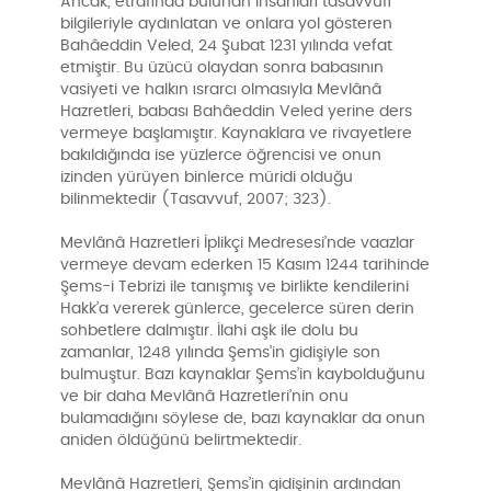
Ancak, etrafında bulunan insanları tasavvufi
bilgileriyle aydınlatan ve onlara yol gösteren
Bahâeddin Veled, 24 Şubat 1231 yılında vefat
etmiştir. Bu üzücü olaydan sonra babasının
vasiyeti ve halkın ısrarcı olmasıyla Mevlânâ
Hazretleri, babası Bahâeddin Veled yerine ders
vermeye başlamıştır. Kaynaklara ve rivayetlere
bakıldığında ise yüzlerce öğrencisi ve onun
izinden yürüyen binlerce müridi olduğu
bilinmektedir (Tasavvuf, 2007; 323).
Mevlânâ Hazretleri İplikçi Medresesi’nde vaazlar
vermeye devam ederken 15 Kasım 1244 tarihinde
Şems-i Tebrizi ile tanışmış ve birlikte kendilerini
Hakk’a vererek günlerce, gecelerce süren derin
sohbetlere dalmıştır. İlahi aşk ile dolu bu
zamanlar, 1248 yılında Şems’in gidişiyle son
bulmuştur. Bazı kaynaklar Şems’in kaybolduğunu
ve bir daha Mevlânâ Hazretleri’nin onu
bulamadığını söylese de, bazı kaynaklar da onun
aniden öldüğünü belirtmektedir.
Mevlânâ Hazretleri, Şems’in gidişinin ardından