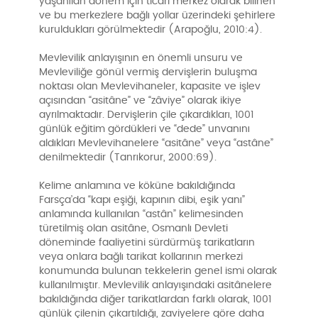
yaşanılan dönem için ticari merkez olarak bilinen
ve bu merkezlere bağlı yollar üzerindeki şehirlere
kuruldukları görülmektedir (Arapoğlu, 2010:4).
Mevlevilik anlayışının en önemli unsuru ve
Mevleviliğe gönül vermiş dervişlerin buluşma
noktası olan Mevlevihaneler, kapasite ve işlev
açısından “asitâne” ve “zâviye” olarak ikiye
ayrılmaktadır. Dervişlerin çile çıkardıkları, 1001
günlük eğitim gördükleri ve “dede” unvanını
aldıkları Mevlevihanelere “asitâne” veya “astâne”
denilmektedir (Tanrıkorur, 2000:69).
Kelime anlamına ve köküne bakıldığında
Farsça’da “kapı eşiği, kapının dibi, eşik yanı”
anlamında kullanılan “astân” kelimesinden
türetilmiş olan asitâne, Osmanlı Devleti
döneminde faaliyetini sürdürmüş tarikatların
veya onlara bağlı tarikat kollarının merkezi
konumunda bulunan tekkelerin genel ismi olarak
kullanılmıştır. Mevlevilik anlayışındaki asitânelere
bakıldığında diğer tarikatlardan farklı olarak, 1001
günlük çilenin çıkartıldığı, zaviyelere göre daha