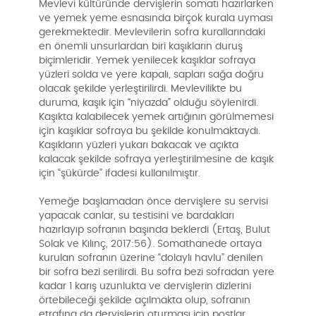
Mevlevi kültüründe dervişlerin somatı hazırlarken
ve yemek yeme esnasında birçok kurala uyması
gerekmektedir. Mevlevilerin sofra kurallarındaki
en önemli unsurlardan biri kaşıkların duruş
biçimleridir. Yemek yenilecek kaşıklar sofraya
yüzleri solda ve yere kapalı, sapları sağa doğru
olacak şekilde yerleştirilirdi. Mevlevilikte bu
duruma, kaşık için “niyazda” olduğu söylenirdi.
Kaşıkta kalabilecek yemek artığının görülmemesi
için kaşıklar sofraya bu şekilde konulmaktaydı.
Kaşıkların yüzleri yukarı bakacak ve açıkta
kalacak şekilde sofraya yerleştirilmesine de kaşık
için “şükürde” ifadesi kullanılmıştır.
Yemeğe başlamadan önce dervişlere su servisi
yapacak canlar, su testisini ve bardakları
hazırlayıp sofranın başında beklerdi (Ertaş, Bulut
Solak ve Kılınç, 2017:56). Somathanede ortaya
kurulan sofranın üzerine “dolaylı havlu” denilen
bir sofra bezi serilirdi. Bu sofra bezi sofradan yere
kadar 1 karış uzunlukta ve dervişlerin dizlerini
örtebileceği şekilde açılmakta olup, sofranın
etrafına da dervişlerin oturması için postlar