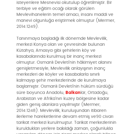
isteyenlere Mesnevisi okutulup öğretilmiştir. Bir
terbiye ve eğitim ocağı olarak görülen
Mevlevihanelerin temel amacı, insanı maddi ve
manevi olgunluğa eriştirmek olmuştur (Mermer,
2014:1249).
Tanınmaya başladığı ilk dönemde Mevlevilik,
merkezi Konya olan ve çevresinde bulunan
Kütahya, Amasya gibi şehirlerin köy ve
kasabalarında kurulmuş bir inanç merkezi
olmuştur. Osmanlı Devleti’nin hâkimiyet alanını
genişletmesiyle, Mevlevilik anlayışının inanç
merkezleri de köyler ve kasabalarla sınırlı
kalmayıp şehir merkezlerinde de kurulmaya
başlamıştır. Osmanlı Devleti’nin hüküm sürdüğü
Balkan
süre boyunca Anadolu,
lar, Ortadoğu,
Arabistan ve Afrika’nın kuzey bölgesine kadar
giden geniş alanlara yayılmıştır (Mermer,
2014:1248). Mevlevilik, kuruluşundan itibaren
ilerleme hareketlerine devam etmiş ve90 civarı
tarikat merkezi kurulmuştur. Tarikat merkezlerinin
kuruldukları yerlere bakıldığı zaman, çoğunlukla