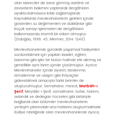
olan idareciler de zarar görmüş asitâne ve
zaviyelerin bakımını yaptırarak dergâhların
ayakta kalmasına katkı sağlamışlardır.
Kaynaklarda mevlevihanelerin gelirleri içinde
gösterilen su değirmenleri ve dükkânlar gibi
küçük sanayi işletmeleri de dergâhların
kalkınmasında önemli bir etken olmuştur
(Erdoğdu, 1996: 45; Mermer, 2014: 1249).
Mevlevihanelerde gündelik yaşamsal faaliyetleri
sürdürebilmek için yapılan ibadet, eğitim,
barınma gibi işler bir bütün halinde ele alınmış ve
genellikle aynı birim içinde çözülmüştür. Ayrıca
Mevlevihaneler içinde ziyaret, beslenme,
temizlenme ve ulaşım gibi ihtiyaçları
giderebilmek amacıyla farklı birimler de
Matbâh-ı
oluşturulmuştur. Semahane, mescit,
Şerif
, Meydân-ı Şerif, somathane, türbe, harem,
selamlık ve dedegan hücreleri gibi birbiriyle
bağlantılı olan bölümler mevlevihanelerin
yerleşim planındaki ana hatlarını oluşturmaktadır.
Külliye niteliğinde olan mevlevihanelerde ayrıca,