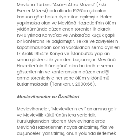
Mevlana Türbesi “Asâr-ı Atika Müzesi” (Eski
Eserler Müzesi) adı altında 1926’da çıkarılan
kanuna göre halkın ziyaretine açılmıştır. Halen
yapılmakta olan ve Mevlânâ Hazretleri’nin ölüm
yıldönümünde düzenlenen törenler ilk olarak
1946 yılında Konya’da ve Ankara’da küçük çaplı
bir konferans ile başlamıştır. Tekke ve zaviyelerin
kapatılmasından sonra yasaklanan sema ayinleri
17 Aralık 1954’te Konya ve İstanbul’da yapılan
sema gösterisi ile yeniden başlamıştır. Mevlânâ
Hazretleri’nin ölüm günü olan bu tarihte sema
gösterilerinin ve konferansların düzenlendiği
anma törenleriyle her sene ölüm yıldönümü
kutlanmaktadır (Tanrıkorur, 2000:66).
Mevlevihaneler ve Özellikleri
Mevlevihaneler, “Mevlevilerin evi” anlamına gelir
ve Mevlevilik kültürünün icra yerleridir.
Kuruluşlarından itibaren Mevlevihanelerde
Mevlânâ Hazretleri’nin hayatı anlatılmış, fikir ve
düşünceleri yansıtılmış, onun yolunda ilerlemek