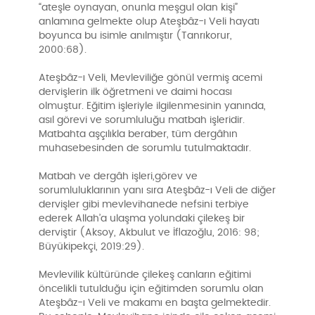
“ateşle oynayan, onunla meşgul olan kişi”
anlamına gelmekte olup Ateşbâz-ı Veli hayatı
boyunca bu isimle anılmıştır (Tanrıkorur,
2000:68).
Ateşbâz-ı Veli, Mevleviliğe gönül vermiş acemi
dervişlerin ilk öğretmeni ve daimi hocası
olmuştur. Eğitim işleriyle ilgilenmesinin yanında,
asıl görevi ve sorumluluğu matbah işleridir.
Matbahta aşçılıkla beraber, tüm dergâhın
muhasebesinden de sorumlu tutulmaktadır.
Matbah ve dergâh işleri,görev ve
sorumluluklarının yanı sıra Ateşbâz-ı Veli de diğer
dervişler gibi mevlevihanede nefsini terbiye
ederek Allah’a ulaşma yolundaki çilekeş bir
derviştir (Aksoy, Akbulut ve İflazoğlu, 2016: 98;
Büyükipekçi, 2019:29).
Mevlevilik kültüründe çilekeş canların eğitimi
öncelikli tutulduğu için eğitimden sorumlu olan
Ateşbâz-ı Veli ve makamı en başta gelmektedir.