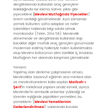
dergâhlarında kullanılan araç gereçlere
bakıldığında ise lokma, kahve, pilav gibi
(
Mevlevi Mutfağında Yiyecekler
yiyeceklere
)
önem verildiği görülmektedir. Aynı zamanda
yemek kültürleri, sofra adapları ve neler
tükettikleri hakkında bilgi sahibi olmak
mümkündür (Tekin, 2014:58). Mevlevilik
döneminde ve dergâhlarda kullanılan kap
kacaklar diğer mutfak araç gereçleri günümüzde
modernize edilmiş halleriyle halen kullanılmakta
olup Mevlevi kültürünün izleri özellikle İç Anadolu
Mutfağının her alanında karşımıza çıkmaktadır.
Yöntem
Yapılmış olan derleme çalışmasının amacı,
Mevlevilikte tasavvuf eğitimin ana merkezi olan
Matbah-ı
ve mevlevihanelerin kalbi sayılan
Şerif
’in mekânsal yapısını analiz etmek, ayrıca
Mevleviler’in sembolik anlamlar yüklediği ve
törenler eşliğinde pişirdikleri yemekleri, bu
Mevlevi Yemeklerinin
yemeklerin (
Değerlendirilmesi
) yapımında kurulan