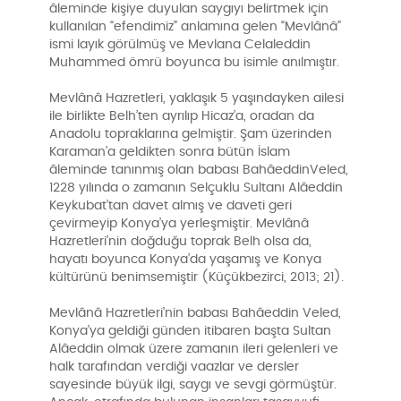
âleminde kişiye duyulan saygıyı belirtmek için
kullanılan “efendimiz” anlamına gelen “Mevlânâ”
ismi layık görülmüş ve Mevlana Celaleddin
Muhammed ömrü boyunca bu isimle anılmıştır.
Mevlânâ Hazretleri, yaklaşık 5 yaşındayken ailesi
ile birlikte Belh’ten ayrılıp Hicaz’a, oradan da
Anadolu topraklarına gelmiştir. Şam üzerinden
Karaman’a geldikten sonra bütün İslam
âleminde tanınmış olan babası BahâeddinVeled,
1228 yılında o zamanın Selçuklu Sultanı Alâeddin
Keykubat’tan davet almış ve daveti geri
çevirmeyip Konya’ya yerleşmiştir. Mevlânâ
Hazretleri’nin doğduğu toprak Belh olsa da,
hayatı boyunca Konya’da yaşamış ve Konya
kültürünü benimsemiştir (Küçükbezirci, 2013; 21).
Mevlânâ Hazretleri’nin babası Bahâeddin Veled,
Konya’ya geldiği günden itibaren başta Sultan
Alâeddin olmak üzere zamanın ileri gelenleri ve
halk tarafından verdiği vaazlar ve dersler
sayesinde büyük ilgi, saygı ve sevgi görmüştür.