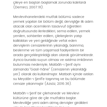
çileye en baştan başlamak zorunda kalırlardı
(Demirci, 2007:111).
Mevlevihanelerdeki mutfak bölümü sadece
yemek yapılan bir bölüm değil, dervişliğe ilk adım
atacak olan acemilerin tasavvuf öğretileri
doğrultusunda ilerledikleri, sema edilen, yemek
yenilen, sohbetler edilen, çilekeşlerin yatıp
kalktıkları ve yeri geldiğinde vefat eden
dervişlerin cenazelerinin yıkandığı, barınma,
beslenme ve tüm yaşamsal faaliyetlerin bir
arada gerçekleştirildiği alan olarak görülmektedir.
Ayrıca burada suyun olması ve ısıtılma imkânının
bulunması nedeniyle, Matbâh-ı Şerif aynı
zamanda “Gasil-hâne” (cenazenin yıkanıldığı
yer) olarak da kullanılmıştır. Matbah içinde ısıtılan
su Meydân-ı Şerif’e taşınmış ve bu bölümde
cenaze yıkanmıştır (Azsöz, 2016:36).
Matbâh-ı Şerif bir çilehanedir ve Mevlevi
kültürüne göre de çile mutfakta başlar.
Mevleviliğe yeni adım atmış dervişler girdikleri