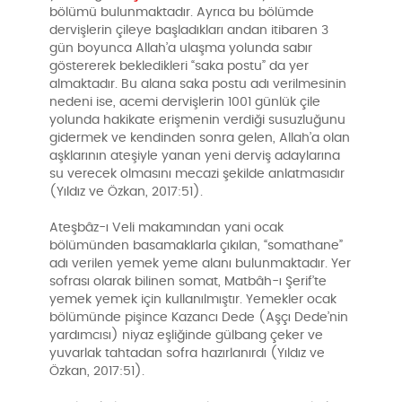
bölümü bulunmaktadır. Ayrıca bu bölümde
dervişlerin çileye başladıkları andan itibaren 3
gün boyunca Allah’a ulaşma yolunda sabır
göstererek bekledikleri “saka postu” da yer
almaktadır. Bu alana saka postu adı verilmesinin
nedeni ise, acemi dervişlerin 1001 günlük çile
yolunda hakikate erişmenin verdiği susuzluğunu
gidermek ve kendinden sonra gelen, Allah’a olan
aşklarının ateşiyle yanan yeni derviş adaylarına
su verecek olmasını mecazi şekilde anlatmasıdır
(Yıldız ve Özkan, 2017:51).
Ateşbâz-ı Veli makamından yani ocak
bölümünden basamaklarla çıkılan, “somathane”
adı verilen yemek yeme alanı bulunmaktadır. Yer
sofrası olarak bilinen somat, Matbâh-ı Şerif’te
yemek yemek için kullanılmıştır. Yemekler ocak
bölümünde pişince Kazancı Dede (Aşçı Dede’nin
yardımcısı) niyaz eşliğinde gülbang çeker ve
yuvarlak tahtadan sofra hazırlanırdı (Yıldız ve
Özkan, 2017:51).