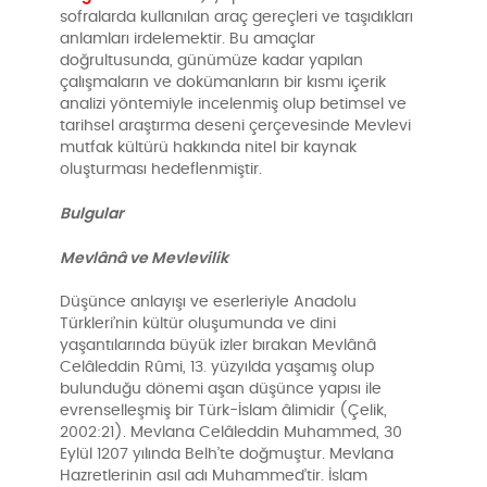
sofralarda kullanılan araç gereçleri ve taşıdıkları
anlamları irdelemektir. Bu amaçlar
doğrultusunda, günümüze kadar yapılan
çalışmaların ve dokümanların bir kısmı içerik
analizi yöntemiyle incelenmiş olup betimsel ve
tarihsel araştırma deseni çerçevesinde Mevlevi
mutfak kültürü hakkında nitel bir kaynak
oluşturması hedeflenmiştir.
Bulgular
Mevlânâ ve Mevlevilik
Düşünce anlayışı ve eserleriyle Anadolu
Türkleri’nin kültür oluşumunda ve dini
yaşantılarında büyük izler bırakan Mevlânâ
Celâleddin Rûmi, 13. yüzyılda yaşamış olup
bulunduğu dönemi aşan düşünce yapısı ile
evrenselleşmiş bir Türk-İslam âlimidir (Çelik,
2002:21). Mevlana Celâleddin Muhammed, 30
Eylül 1207 yılında Belh’te doğmuştur. Mevlana
Hazretlerinin asıl adı Muhammed’tir. İslam