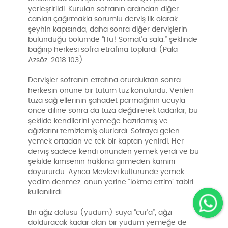
yerleştirildi. Kurulan sofranın ardından diğer
canları çağırmakla sorumlu derviş ilk olarak
şeyhin kapısında, daha sonra diğer dervişlerin
bulunduğu bölümde “Hu! Somat’a sala.” şeklinde
bağırıp herkesi sofra etrafına toplardı (Pala
Azsöz, 2018:103).
Dervişler sofranın etrafına oturduktan sonra
herkesin önüne bir tutum tuz konulurdu. Verilen
tuza sağ ellerinin şahadet parmağının ucuyla
önce diline sonra da tuza değdirerek tadarlar, bu
şekilde kendilerini yemeğe hazırlamış ve
ağızlarını temizlemiş olurlardı. Sofraya gelen
yemek ortadan ve tek bir kaptan yenirdi. Her
derviş sadece kendi önünden yemek yerdi ve bu
şekilde kimsenin hakkına girmeden karnını
doyururdu. Ayrıca Mevlevi kültüründe yemek
yedim denmez, onun yerine “lokma ettim” tabiri
kullanılırdı.
Bir ağız dolusu (yudum) suya “cur’a”, ağzı
dolduracak kadar olan bir yudum yemeğe de