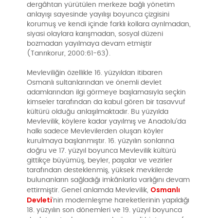
dergâhtan yürütülen merkeze bağlı yönetim
anlayışı sayesinde yayılışı boyunca çizgisini
korumuş ve kendi içinde farklı kollara ayrılmadan,
siyasi olaylara karışmadan, sosyal düzeni
bozmadan yayılmaya devam etmiştir
(Tanrıkorur, 2000:61-63).
Mevleviliğin özellikle 16. yüzyıldan itibaren
Osmanlı sultanlarından ve önemli devlet
adamlarından ilgi görmeye başlamasıyla seçkin
kimseler tarafından da kabul gören bir tasavvuf
kültürü olduğu anlaşılmaktadır. Bu yüzyılda
Mevlevilik, köylere kadar yayılmış ve Anadolu’da
halkı sadece Mevlevilerden oluşan köyler
kurulmaya başlanmıştır. 16. yüzyılın sonlarına
doğru ve 17. yüzyıl boyunca Mevlevilik kültürü
gittikçe büyümüş, beyler, paşalar ve vezirler
tarafından desteklenmiş, yüksek mevkilerde
bulunanların sağladığı imkânlarla varlığını devam
Osmanlı
ettirmiştir. Genel anlamda Mevlevilik,
Devleti
’nin modernleşme hareketlerinin yapıldığı
18. yüzyılın son dönemleri ve 19. yüzyıl boyunca