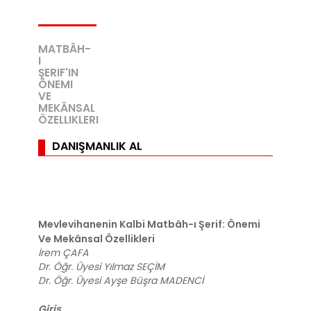
MATBÂH-
I
ŞERIF'IN
ÖNEMI
VE
MEKÂNSAL
ÖZELLIKLERI
DANIŞMANLIK AL
Mevlevihanenin Kalbi Matbâh-ı Şerif: Önemi
Ve Mekânsal Özellikleri
İrem ÇAFA
Dr. Öğr. Üyesi Yılmaz SEÇİM
Dr. Öğr. Üyesi Ayşe Büşra MADENCİ
Giriş