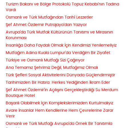
Turizm Bakanı ve Bölge Protokolü Topuz Kebabı’nın Tadına
Vardı
Osmanlı ve Türk Mutfağından Tarihî Lezzetler
Şef Ahmet Özdemir Putrajaya’dan Yazıyor
Avrupa’da Türk Mutfak Kültürünün Tanıtımı ve Mirasının
Korunması
İnsanlığa Daha Faydalı Olmak İçin Kendimizi Yenilemeliyiz
Mutfağım Adına Kuala Lumpur’da Verdiğim Bir Ziyafet
Türkiye ve Osmanlı Mutfağı Sizi Çağırıyor
Ana Temamız Şehrimiz Değil, Mutfağımız Olmalı
Türk Şefleri Sosyal Aktivitelerini Dünyada Güçlendirmiştir
Tarihimizden Bir Hatıra: Herkes Yediğinden İkram Eder
Şef Ahmet Özdemir’in Açılışını Gerçekleştirdiği Su Merdum
Boutique Hotel
Başarılı Olabilmek İçin Komplekslerimizden Kurtulmalıyız
Avare İnsanlar Hem Kendilerine Hem Çevrelerine Zarar
Verir
Osmanlı ve Türk Mutfağı Avrupa’da Örnek Bir Tanıtımla