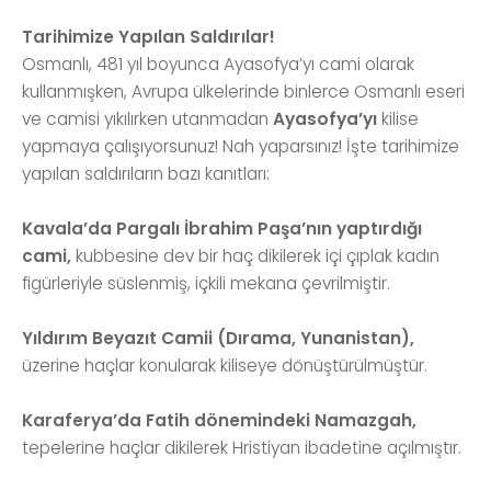
Tarihimize Yapılan Saldırılar!
Osmanlı, 481 yıl boyunca Ayasofya’yı cami olarak
kullanmışken, Avrupa ülkelerinde binlerce Osmanlı eseri
ve camisi yıkılırken utanmadan
Ayasofya’yı
kilise
yapmaya çalışıyorsunuz! Nah yaparsınız! İşte tarihimize
yapılan saldırıların bazı kanıtları:
Kavala’da Pargalı İbrahim Paşa’nın yaptırdığı
cami,
kubbesine dev bir haç dikilerek içi çıplak kadın
figürleriyle süslenmiş, içkili mekana çevrilmiştir.
Yıldırım Beyazıt Camii (Dırama, Yunanistan),
üzerine haçlar konularak kiliseye dönüştürülmüştür.
Karaferya’da Fatih dönemindeki Namazgah,
tepelerine haçlar dikilerek Hristiyan ibadetine açılmıştır.