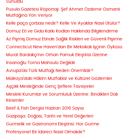
Sunuldu
Pusula Gazetesi Röportajı: Şef Ahmet Özdemir Osmanlı
Mutfağına Yön Veriyor
Kelle paça çorbası nedir? Kelle Ve Ayaklar Nasıl Ütülür?
Domuz Eti ve Gıda Katkı Kodları Hakkında Bilgilendirme
Az Pişmiş Domuz Etinde Sağlık Riskleri ve Güvenli Pişirme
Connecticut New Haven’dan Bir Meksikalı İşçinin Öyküsü
Murat Bardakçı’nın Orhan Pamuk Eleştirisi Üzerine
İnsanoğlu Torna Mahsulü Değildir
Avrupa’da Türk Mutfağı Neden Önemlidir?
Malezya’daki Hâkim Mutfaklar ve Kültürel Gözlemler
Aşçılık Mesleğinde Genç Şeflere Tavsiyeler
Mesleki Kurumlar ve Sorumluluk Üzerine: Bindikleri Dalı
Kesenler
Beef & Fish Dergisi Haziran 2016 Sayısı
Gazipaşa: Doğası, Tarihi ve Yerel Değerleri
Gurmelik ve Gastronomi Eleştirisi: Hor Gurme
Profesyonel Bir İdareci Nasıl Olmalıdır?