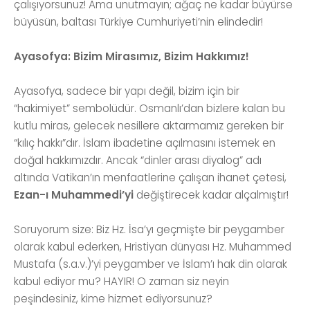
çalışıyorsunuz! Ama unutmayın; ağaç ne kadar büyürse
büyüsün, baltası Türkiye Cumhuriyeti’nin elindedir!
Ayasofya: Bizim Mirasımız, Bizim Hakkımız!
Ayasofya, sadece bir yapı değil, bizim için bir
“hakimiyet” sembolüdür. Osmanlı’dan bizlere kalan bu
kutlu miras, gelecek nesillere aktarmamız gereken bir
“kılıç hakkı”dır. İslam ibadetine açılmasını istemek en
doğal hakkımızdır. Ancak “dinler arası diyalog” adı
altında Vatikan’ın menfaatlerine çalışan ihanet çetesi,
Ezan-ı Muhammedi’yi
değiştirecek kadar alçalmıştır!
Soruyorum size: Biz Hz. İsa’yı geçmişte bir peygamber
olarak kabul ederken, Hristiyan dünyası Hz. Muhammed
Mustafa (s.a.v.)’yi peygamber ve İslam’ı hak din olarak
kabul ediyor mu? HAYIR! O zaman siz neyin
peşindesiniz, kime hizmet ediyorsunuz?