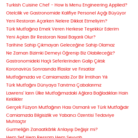
Turkish Cuisine Chef - How Is Menu Engineering Applied?
Otelcilik ve Gastronomide Kalifiye Personel Açığı Büyüyor
Yeni Restoran Açarken Nelere Dikkat Etmeliyim?
Türk Mutfağına Emek Veren Herkese Teşekkür Ederim
Yeni Açılan Bir Restoran Nasıl Başarılı Olur?
Tarihine Sahip Çıkmayan Geleceğine Sahip Olamaz
Ne Zaman Bizimki Demeyi Öğrenip Biz Olabileceğiz?
Gastronomideki Haçlı Seferlerinden Galip Çıktık
Koronavirüs Sonrasında İflaslar ve Fırsatlar
Mutfağımızda ve Camiamızda Zor Bir İmtihan Yılı
Türk Mutfağını Dünyaya Tanıtma Çabalarımız
Lawrens’ ların Ülke Mutfağımızdaki Ağlara Bağladıkları Hain
Keklikler
Gerçek Füzyon Mutfağının Hası Osmanlı ve Türk Mutfağıdır
Camiamızda Bilgisizlik ve Yabancı Özentisi Tedaviye
Muhtaçtır
Gurmeliğin Zanaatkârlık Anlayışı Değişir mi?
Hem Şef Hem Ressam Hem Seyyah