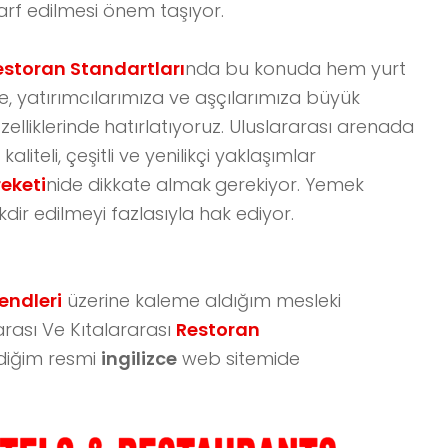
rf edilmesi önem taşıyor.
Restoran Standartları
nda bu konuda hem yurt
ze, yatırımcılarımıza ve aşçılarımıza büyük
zelliklerinde
hatırlatıyoruz. Uluslararası arenada
liteli, çeşitli ve yenilikçi yaklaşımlar
reketi
nide dikkate almak
gerekiyor. Yemek
ir edilmeyi fazlasıyla hak ediyor.
endleri
üzerine kaleme aldığım mesleki
rarası Ve Kıtalararası
Restoran
diğim resmi
ingilizce
web sitemide