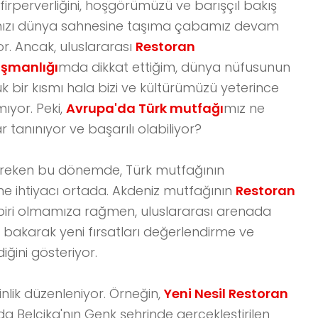
firperverliğini, hoşgörümüzü ve barışçıl bakış
ızı dünya sahnesine taşıma çabamız devam
or. Ancak, uluslararası
Restoran
şmanlığı
mda dikkat ettiğim, dünya nüfusunun
k bir kısmı hala bizi ve kültürümüzü yeterince
mıyor. Peki,
Avrupa'da Türk mutfağı
mız ne
 tanınıyor ve başarılı olabiliyor?
ereken bu dönemde, Türk mutfağının
bilme ihtiyacı ortada. Akdeniz mutfağının
Restoran
 biri olmamıza rağmen, uluslararası arenada
bakarak yeni fırsatları değerlendirme ve
ğini gösteriyor.
nlik düzenleniyor. Örneğin,
Yeni Nesil Restoran
da Belçika'nın Genk şehrinde gerçekleştirilen