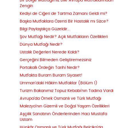
Bir Bölge Mutfağımız Bile Avrupa Mutfaklarından
Zengin
Kediyi de Ciğeri de Tartma Zamanı Geldi mi?
Başka Mutfaklara Özenti Bir Hastalık mı Sizce?
Bilgi Paylaştıkça Güzeldir...
Şov Mutfağı Nedir? Açık Mutfakların Özellikleri
Dünya Mutfağı Nedir?
Ustalık Değerleri Nerede Kaldı?
Gerçeğini Bilmeden Geliştiremezsiniz
Portakallı Ördeğin Tarihi Nedir?
Mutfakta Buram Buram Siyaset!
Umman'daki Hâkim Mutfaklar (Bölüm 1)
Turizm Bakanımız Topuz Kebabı'nın Tadına Vardı
Avrupa'da Örnek Osmanlı ve Türk Mutfağı
Malezya'nın Gizemli ve Doğal Yaşam Özellikleri
Aşçılık Sanatının Önderlerinden Hacı Mustafa
Ustam
Hünkâr Osmanlı ve Türk Mutfağı Belçika'da