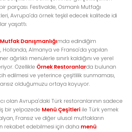
 bir parçası. Festivalde, Osmanlı Mutfağı
eri, Avrupa'da örnek teşkil edecek kalitede idi
ar yaşattı.
Mutfak Danışmanlığı
mda edindiğim
ika, Hollanda, Almanya ve Fransa'da yapılan
 ağırlıklı menülerle sınırlı kaldığını ve yerel
iyor. Özellikle
Örnek Restoranlar
da bulunan
ih edilmesi ve yeterince çeşitlilik sunmaması,
şarısız olduğumuzu ortaya koyuyor.
acı olan Avrupa'daki Türk restoranlarının sadece
iş bir yelpazede
Menü Çeşitleri
ile Türk yemek
alyan, Fransız ve diğer ulusal mutfakların
ının rekabet edebilmesi için daha
menü