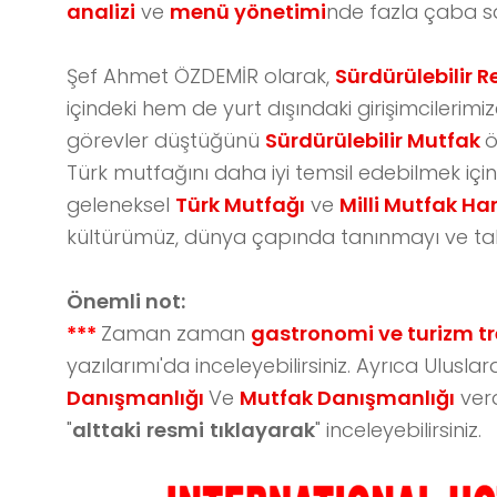
analizi
ve
menü yönetimi
nde fazla çaba sa
Şef Ahmet ÖZDEMİR olarak,
Sürdürülebilir 
içindeki hem de yurt dışındaki girişimcilerimi
görevler düştüğünü
Sürdürülebilir Mutfak
ö
Türk mutfağını daha iyi temsil edebilmek için ka
geleneksel
Türk Mutfağı
ve
Milli Mutfak Ha
kültürümüz, dünya çapında tanınmayı ve takd
Önemli not:
***
Zaman zaman
gastronomi ve turizm tr
yazılarımı'da inceleyebilirsiniz. Ayrıca Ulusla
Danışmanlığı
Ve
Mutfak Danışmanlığı
ver
"
alttaki
resmi
tıklayarak
" inceleyebilirsiniz.