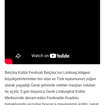
Belçika Kültür Festivali Belçika’nın Limburg bölgesi
büyükşehirlerinden biri olan ve Türk toplumunun yoğun
olarak yaşadığı Genk şehrinde mehter marşları nidaları
ile açıldı. 5 gün boyunca Genk Limburghal Kültür
Merkezinde devam eden Festivalde Anadolu
topraklarında yüzyıllar boyunca mayalanmış kültür, sanat,