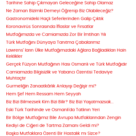
Tarihine Sahip Çıkmayan Geleceğine Sahip Olamaz
Ne Zaman Bizimki Demeyi Öğrenip Biz Olabileceğiz?
Gastronomideki Haçlı Seferlerinden Galip Çıktık
Koronavirüs Sonrasında İflaslar ve Fırsatlar
Mutfağımızda ve Camiamızda Zor Bir İmtihan Yılı
Türk Mutfağını Dünyaya Tanıtma Çabalarımız
Lawrens’ ların Ülke Mutfağımızdaki Ağlara Bağladıkları Hain
Keklikler
Gerçek Füzyon Mutfağının Hası Osmanlı ve Türk Mutfağıdır
Camiamızda Bilgisizlik ve Yabancı Özentisi Tedaviye
Muhtaçtır
Gurmeliğin Zanaatkârlık Anlayışı Değişir mi?
Hem Şef Hem Ressam Hem Seyyah
Biz Bizi Bilmezsek Kim Bizi Bilir? Biz Bizi Yaşatmazsak...
Eski Türk Tarihinde ve Osmanlı'da Tatlının Yeri
Bir Bölge Mutfağımız Bile Avrupa Mutfaklarından Zengin
Kediyi de Ciğeri de Tartma Zamanı Geldi mi?
Başka Mutfaklara Özenti Bir Hastalık mı Sizce?