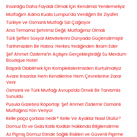
İnsanlığa Daha Faydalı Olmak İçin Kendimizi Yenilemeliyiz
Mutfağım Adına Kuala Lumpur’da Verdiğim Bir Ziyafet
Türkiye ve Osmanlı Mutfağı Sizi Çağırıyor
Ana Temamız Şehrimiz Değil, Mutfağımız Olmalı
Türk Şefleri Sosyal Aktivitelerini Dünyada Güçlendirmiştir
Tarihimizden Bir Hatıra: Herkes Yediğinden İkram Eder
Şef Ahmet Özdemir’in Açılışını Gerçekleştirdiği Su Merdum
Boutique Hotel
Başarılı Olabilmek İçin Komplekslerimizden Kurtulmalıyız
Avare İnsanlar Hem Kendilerine Hem Çevrelerine Zarar
Verir
Osmanlı ve Türk Mutfağı Avrupa’da Örnek Bir Tanıtımla
Sunuldu
Pusula Gazetesi Röportajı: Şef Ahmet Özdemir Osmanlı
Mutfağına Yön Veriyor
Kelle paça çorbası nedir? Kelle Ve Ayaklar Nasıl Ütülür?
Domuz Eti ve Gıda Katkı Kodları Hakkında Bilgilendirme
Az Pişmiş Domuz Etinde Sağlık Riskleri ve Güvenli Pişirme