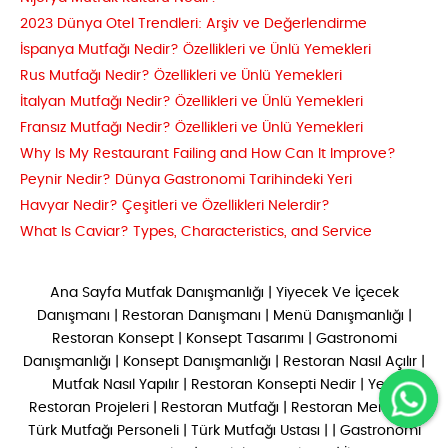
2023 Dünya Otel Trendleri: Arşiv ve Değerlendirme
İspanya Mutfağı Nedir? Özellikleri ve Ünlü Yemekleri
Rus Mutfağı Nedir? Özellikleri ve Ünlü Yemekleri
İtalyan Mutfağı Nedir? Özellikleri ve Ünlü Yemekleri
Fransız Mutfağı Nedir? Özellikleri ve Ünlü Yemekleri
Why Is My Restaurant Failing and How Can It Improve?
Peynir Nedir? Dünya Gastronomi Tarihindeki Yeri
Havyar Nedir? Çeşitleri ve Özellikleri Nelerdir?
What Is Caviar? Types, Characteristics, and Service
Ana Sayfa
Mutfak Danışmanlığı
|
Yiyecek Ve İçecek
Danışmanı
|
Restoran Danışmanı
|
Menü Danışmanlığı
|
Restoran Konsept
|
Konsept Tasarımı
|
Gastronomi
Danışmanlığı
|
Konsept Danışmanlığı
|
Restoran Nasıl Açılır
|
Mutfak Nasıl Yapılır
|
Restoran Konsepti Nedir
|
Yeni
Restoran Projeleri
|
Restoran Mutfağı
|
Restoran Menüsü
|
Türk Mutfağı Personeli
|
Türk Mutfağı Ustası
| |
Gastronomi