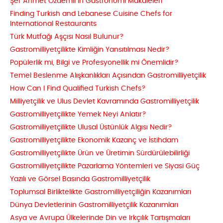
Şef Ahmet Özdemir’in Gastronomi Makaleleri
Finding Turkish and Lebanese Cuisine Chefs for
International Restaurants
Türk Mutfağı Aşçısı Nasıl Bulunur?
Gastromilliyetçilikte Kimliğin Yansıtılması Nedir?
Popülerlik mi, Bilgi ve Profesyonellik mi Önemlidir?
Temel Beslenme Alışkanlıkları Açısından Gastromilliyetçilik
How Can I Find Qualified Turkish Chefs?
Milliyetçilik ve Ulus Devlet Kavramında Gastromilliyetçilik
Gastromilliyetçilikte Yemek Neyi Anlatır?
Gastromilliyetçilikte Ulusal Üstünlük Algısı Nedir?
Gastromilliyetçilikte Ekonomik Kazanç ve İstihdam
Gastromilliyetçilikte Ürün ve Üretimin Sürdürülebilirliği
Gastromilliyetçilikte Pazarlama Yöntemleri ve Siyasi Güç
Yazılı ve Görsel Basında Gastromilliyetçilik
Toplumsal Birliktelikte Gastromilliyetçiliğin Kazanımları
Dünya Devletlerinin Gastromilliyetçilik Kazanımları
Asya ve Avrupa Ülkelerinde Din ve Irkçılık Tartışmaları