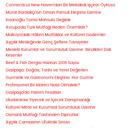
Connecticut New Haven’dan Bir Meksikalı İşçinin Öyküsü
Murat Bardakçı’nın Orhan Pamuk Eleştirisi Üzerine
İnsanoğlu Torna Mahsulü Değildir
Avrupa’da Türk Mutfağı Neden Önemlidir?
Malezya’daki Hâkim Mutfaklar ve Kültürel Gözlemler
Aşçılık Mesleğinde Genç Şeflere Tavsiyeler
Mesleki Kurumlar ve Sorumluluk Üzerine: Bindikleri Dalı
Kesenler
Beef & Fish Dergisi Haziran 2016 Sayısı
Gazipaşa: Doğası, Tarihi ve Yerel Değerleri
Gurmelik ve Gastronomi Eleştirisi: Hor Gurme
Profesyonel Bir İdareci Nasıl Olmalıdır?
Gazipaşa’da Yatırım Fırsatları
Uluslararası Yiyecek ve İçecek Danışmanlığı
Kültürel Miras ve Kurumsal Sorumluluk Üzerine
Osmanlı Mutfağı Tarihinden Dipnotlar
Aşçılık Camiasının Ufuktaki Sınavı