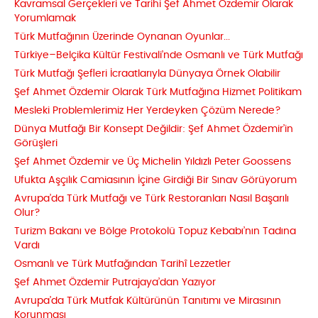
Kavramsal Gerçekleri ve Tarihi Şef Ahmet Özdemir Olarak
Yorumlamak
Türk Mutfağının Üzerinde Oynanan Oyunlar...
Türkiye–Belçika Kültür Festivali’nde Osmanlı ve Türk Mutfağı
Türk Mutfağı Şefleri İcraatlarıyla Dünyaya Örnek Olabilir
Şef Ahmet Özdemir Olarak Türk Mutfağına Hizmet Politikam
Mesleki Problemlerimiz Her Yerdeyken Çözüm Nerede?
Dünya Mutfağı Bir Konsept Değildir: Şef Ahmet Özdemir’in
Görüşleri
Şef Ahmet Özdemir ve Üç Michelin Yıldızlı Peter Goossens
Ufukta Aşçılık Camiasının İçine Girdiği Bir Sınav Görüyorum
Avrupa’da Türk Mutfağı ve Türk Restoranları Nasıl Başarılı
Olur?
Turizm Bakanı ve Bölge Protokolü Topuz Kebabı’nın Tadına
Vardı
Osmanlı ve Türk Mutfağından Tarihî Lezzetler
Şef Ahmet Özdemir Putrajaya’dan Yazıyor
Avrupa’da Türk Mutfak Kültürünün Tanıtımı ve Mirasının
Korunması