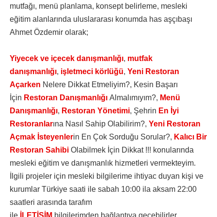
mutfağı, menü planlama, konsept belirleme, mesleki
eğitim alanlarında uluslararası konumda has aşçıbaşı
Ahmet Özdemir olarak;
Yiyecek ve içecek danışmanlığı
,
mutfak
danışmanlığı
,
işletmeci körlüğü
,
Yeni Restoran
Açarken
Nelere Dikkat Etmeliyim?, Kesin Başarı
İçin
Restoran Danışmanlığı
Almalımıyım?,
Menü
Danışmanlığı
,
Restoran Yönetimi
, Şehrin
En İyi
Restoranlar
ına Nasıl Sahip Olabilirim?,
Yeni Restoran
Açmak İsteyenler
in En Çok Sorduğu Sorular?,
Kalıcı Bir
Restoran Sahibi
Olabilmek İçin Dikkat !!! konularında
mesleki eğitim ve danışmanlık hizmetleri vermekteyim.
İlgili projeler için mesleki bilgilerime ihtiyac duyan kişi ve
kurumlar Türkiye saati ile sabah 10:00 ila aksam 22:00
saatleri arasında tarafım
ile
İLETİŞİM
bilgilerimden bağlantıya geçebilirler...