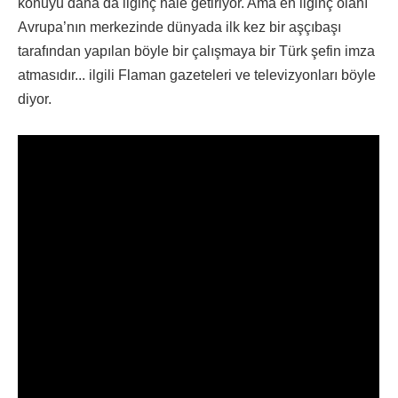
konuyu daha da ilginç hale getiriyor. Ama en ilginç olanı
Avrupa’nın merkezinde dünyada ilk kez bir aşçıbaşı
tarafından yapılan böyle bir çalışmaya bir Türk şefin imza
atmasıdır... ilgili Flaman gazeteleri ve televizyonları böyle
diyor.