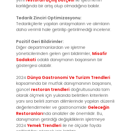
restoran açılış bütçesi
yeni
ile işletmenin
karlılığında bir artış olup olmadığına bakılır.
Tedarik Zinciri Optimizasyonu:
Tedarikçilerle yapılan anlaşmaların ve alımların
daha verimli hale getirilip getirilmediği incelenir.
Pozitif Geri Bildirimler:
Diğer departmanlardan ve işletme
Misafir
yöneticilerinden gelen geri bildirimler,
Sadakati
odaklı danışmanın başarısının bir
göstergesi olabilir.
Dünya Gastronomi Ve Turizm Trendleri
2024
kapsamında bir mutfak danışmanının başarısını,
restoran trendleri
güncel
doğrultusunda tam
olarak ölçmek için yukarıda belirtilen kriterlerin
yanı sıra belirli zaman dilimlerinde yapılan düzenli
Geleceğin
değerlendirmeler ve gastronomide
Restoranları
nda analizler de önemlidir. Bu,
danışmanın getirdiği değişikliklerin işletmeye
Yemek Trendleri
2024
ile ne ölçüde fayda