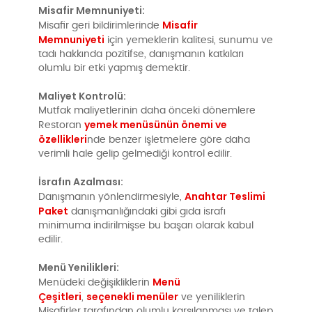
Misafir Memnuniyeti:
Misafir
Misafir geri bildirimlerinde
Memnuniyeti
için yemeklerin kalitesi, sunumu ve
tadı hakkında pozitifse, danışmanın katkıları
olumlu bir etki yapmış demektir.
Maliyet Kontrolü:
Mutfak maliyetlerinin daha önceki dönemlere
yemek menüsünün önemi ve
Restoran
özellikleri
nde benzer işletmelere göre daha
verimli hale gelip gelmediği kontrol edilir.
İsrafın Azalması:
Anahtar Teslimi
Danışmanın yönlendirmesiyle,
Paket
danışmanlığındaki gibi gıda israfı
minimuma indirilmişse bu başarı olarak kabul
edilir.
Menü Yenilikleri:
Menü
Menüdeki değişikliklerin
Çeşitleri
seçenekli menüler
,
ve yeniliklerin
Misafirler tarafından olumlu karşılanması ve talep