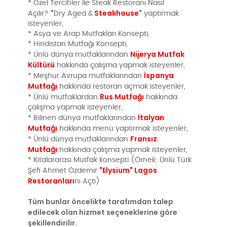
* Özel Tercihler İle Steak Restoranı Nasıl
"
Steakhouse
"
Açılır?
Dry Aged &
yaptırmak
isteyenler,
* Asya ve Arap Mutfakları Konsepti,
* Hindistan Mutfağı Konsepti,
Nijerya Mutfak
* Ünlü dünya mutfaklarından
Kültürü
hakkında çalışma yapmak isteyenler,
İspanya
* Meşhur Avrupa mutfaklarından
Mutfağı
hakkında restoran açmak isteyenler,
Rus Mutfağı
* Ünlü mutfaklardan
hakkında
çalışma yapmak isteyenler,
İtalyan
* Bilinen dünya mutfaklarından
Mutfağı
hakkında menü yaptırmak isteyenler,
Fransız
* Ünlü dünya mutfaklarından
Mutfağı
hakkında çalışma yapmak isteyenler,
* Kıtalararası Mutfak konsepti (Örnek: Ünlü Türk
"Elysium" Lagos
Şefi Ahmet Özdemir
Restoranları
nı Açtı)
Tüm bunlar öncelikte tarafımdan talep
edilecek olan hizmet seçeneklerine göre
şekillendirilir.