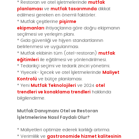
mutfak
* Restoran ve otel işletmelerinde
planlaması
mutfak tasarımında
ve
dikkat
edilmesi gereken en önemli faktörler.
pişirme
* Mutfak çeşitlerine
ekipmanları
ihtiyaçlarına göre doğru ekipmanın
seçilmesi ve yerleşim planı.
* Gıda güvenliği ve hijyen standartlarının
belirlenmesi ve uygulanması.
mutfak
* Mutfak ekibinin tüm (otel-restoran)
eğitimleri
ile eğitilmesi ve yönlendirilmesi.
* Tedarikçi seçimi ve tedarik zinciri yönetimi.
Maliyet
* Yiyecek- İçecek ve otel İşletmelerinde
Kontrolü
ve bütçe planlaması.
Mutfak Teknolojileri
otel
* Yeni
ve 2024
trendleri ve konaklama trendleri
hakkında
bilgilendirme.
Mutfak Danışmanı Otel ve Restoran
İşletmelerine Nasıl Faydalı Olur?
* Maliyetleri optimize ederek karlılığı artırma.
gastronomide hizmet kalitesinin
* Verimlilik ve