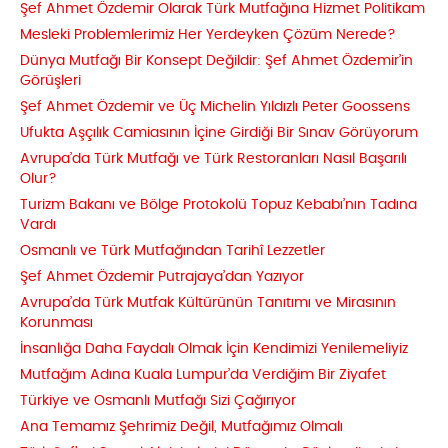
Şef Ahmet Özdemir Olarak Türk Mutfağına Hizmet Politikam
Mesleki Problemlerimiz Her Yerdeyken Çözüm Nerede?
Dünya Mutfağı Bir Konsept Değildir: Şef Ahmet Özdemir’in
Görüşleri
Şef Ahmet Özdemir ve Üç Michelin Yıldızlı Peter Goossens
Ufukta Aşçılık Camiasının İçine Girdiği Bir Sınav Görüyorum
Avrupa’da Türk Mutfağı ve Türk Restoranları Nasıl Başarılı
Olur?
Turizm Bakanı ve Bölge Protokolü Topuz Kebabı’nın Tadına
Vardı
Osmanlı ve Türk Mutfağından Tarihî Lezzetler
Şef Ahmet Özdemir Putrajaya’dan Yazıyor
Avrupa’da Türk Mutfak Kültürünün Tanıtımı ve Mirasının
Korunması
İnsanlığa Daha Faydalı Olmak İçin Kendimizi Yenilemeliyiz
Mutfağım Adına Kuala Lumpur’da Verdiğim Bir Ziyafet
Türkiye ve Osmanlı Mutfağı Sizi Çağırıyor
Ana Temamız Şehrimiz Değil, Mutfağımız Olmalı