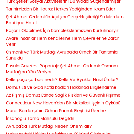
Türk Şefleri Sosyal Aktivitelerini Dünyada Güçlendirmiştir
Tarihimizden Bir Hatıra: Herkes Yediğinden İkram Eder
Şef Ahmet Özdemir’in Açılışını Gerçekleştirdiği Su Merdum
Boutique Hotel
Başarılı Olabilmek İçin Komplekslerimizden Kurtulmalıyız
Avare İnsanlar Hem Kendilerine Hem Çevrelerine Zarar
Verir
Osmanlı ve Türk Mutfağı Avrupa’da Örnek Bir Tanıtımla
Sunuldu
Pusula Gazetesi Röportajı: Şef Ahmet Özdemir Osmanlı
Mutfağına Yön Veriyor
Kelle paça çorbası nedir? Kelle Ve Ayaklar Nasıl Ütülür?
Domuz Eti ve Gıda Katkı Kodları Hakkında Bilgilendirme
Az Pişmiş Domuz Etinde Sağlık Riskleri ve Güvenli Pişirme
Connecticut New Haven’dan Bir Meksikalı İşçinin Öyküsü
Murat Bardakçı’nın Orhan Pamuk Eleştirisi Üzerine
İnsanoğlu Torna Mahsulü Değildir
Avrupa’da Türk Mutfağı Neden Önemlidir?