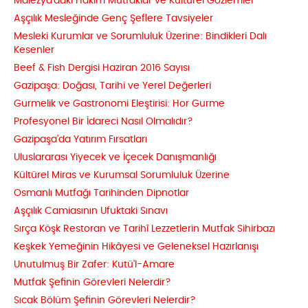
Malezya’daki Hâkim Mutfaklar ve Kültürel Gözlemler
Aşçılık Mesleğinde Genç Şeflere Tavsiyeler
Mesleki Kurumlar ve Sorumluluk Üzerine: Bindikleri Dalı
Kesenler
Beef & Fish Dergisi Haziran 2016 Sayısı
Gazipaşa: Doğası, Tarihi ve Yerel Değerleri
Gurmelik ve Gastronomi Eleştirisi: Hor Gurme
Profesyonel Bir İdareci Nasıl Olmalıdır?
Gazipaşa’da Yatırım Fırsatları
Uluslararası Yiyecek ve İçecek Danışmanlığı
Kültürel Miras ve Kurumsal Sorumluluk Üzerine
Osmanlı Mutfağı Tarihinden Dipnotlar
Aşçılık Camiasının Ufuktaki Sınavı
Sırça Köşk Restoran ve Tarihî Lezzetlerin Mutfak Sihirbazı
Keşkek Yemeğinin Hikâyesi ve Geleneksel Hazırlanışı
Unutulmuş Bir Zafer: Kutü’l-Amare
Mutfak Şefinin Görevleri Nelerdir?
Sıcak Bölüm Şefinin Görevleri Nelerdir?