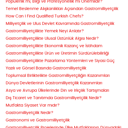
Popülerlik mi, Bilgi ve Profesyonellik mi Önemlidir?
Temel Beslenme Alışkanlıkları Açısından Gastromilliyetçilik
How Can I Find Qualified Turkish Chefs?
Milliyetçilik ve Ulus Devlet Kavramında Gastromilliyetçilik
Gastromilliyetçilikte Yemek Neyi Anlatır?
Gastromilliyetçilikte Ulusal Üstünlük Algısı Nedir?
Gastromilliyetçilikte Ekonomik Kazanç ve İstihdam
Gastromilliyetçilikte Ürün ve Üretimin Sürdürülebilirliği
Gastromilliyetçilikte Pazarlama Yöntemleri ve Siyasi Güç
Yazılı ve Görsel Basında Gastromilliyetçilik
Toplumsal Birliktelikte Gastromilliyetçiliğin Kazanımları
Dünya Devletlerinin Gastromilliyetçilik Kazanımları
Asya ve Avrupa Ülkelerinde Din ve Irkçılık Tartışmaları
Dış Ticaret ve Tanıtımda Gastromilliyetçilik Nedir?
Mutfakta Siyaset Var mıdır?
Gastromilliyetçilik Nedir?
Gastronomi ve Gastromilliyetçilik
Gastromilliyetçilik Projelerinde Ülke Mutfaklarının Dünyadaki