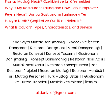
Fransız Mutfağı Nedir? Özellikleri ve Ünlü Yemekleri
Why Is My Restaurant Failing and How Can It Improve?
Peynir Nedir? Dünya Gastronomi Tarihindeki Yeri
Havyar Nedir? Çeşitleri ve Özellikleri Nelerdir?
What Is Caviar? Types, Characteristics, and Service
Ana Sayfa
Mutfak Danışmanlığı
|
Yiyecek Ve İçecek
Danışmanı
|
Restoran Danışmanı
|
Menü Danışmanlığı
|
Restoran Konsept
|
Konsept Tasarımı
|
Gastronomi
Danışmanlığı
|
Konsept Danışmanlığı
|
Restoran Nasıl Açılır
|
Mutfak Nasıl Yapılır
|
Restoran Konsepti Nedir
|
Yeni
Restoran Projeleri
|
Restoran Mutfağı
|
Restoran Menüsü
|
Türk Mutfağı Personeli
|
Türk Mutfağı Ustası
| |
Gastronomi
Ve Turizm Trendleri
|
Mesleki Resimlerim
|
İletişim
akdenizsef@gmail.com