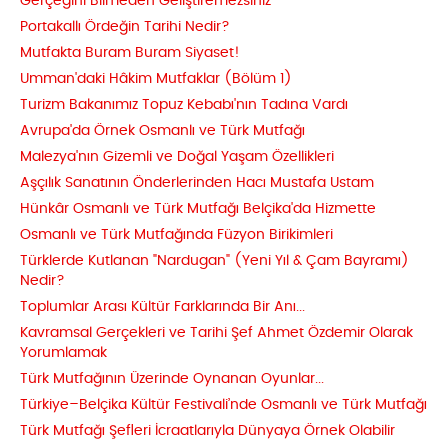
Gerçeğini Bilmeden Geliştiremezsiniz
Portakallı Ördeğin Tarihi Nedir?
Mutfakta Buram Buram Siyaset!
Umman'daki Hâkim Mutfaklar (Bölüm 1)
Turizm Bakanımız Topuz Kebabı'nın Tadına Vardı
Avrupa'da Örnek Osmanlı ve Türk Mutfağı
Malezya'nın Gizemli ve Doğal Yaşam Özellikleri
Aşçılık Sanatının Önderlerinden Hacı Mustafa Ustam
Hünkâr Osmanlı ve Türk Mutfağı Belçika'da Hizmette
Osmanlı ve Türk Mutfağında Füzyon Birikimleri
Türklerde Kutlanan "Nardugan" (Yeni Yıl & Çam Bayramı)
Nedir?
Toplumlar Arası Kültür Farklarında Bir Anı...
Kavramsal Gerçekleri ve Tarihi Şef Ahmet Özdemir Olarak
Yorumlamak
Türk Mutfağının Üzerinde Oynanan Oyunlar...
Türkiye–Belçika Kültür Festivali’nde Osmanlı ve Türk Mutfağı
Türk Mutfağı Şefleri İcraatlarıyla Dünyaya Örnek Olabilir