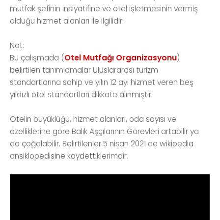
mutfak şefinin insiyatifine ve otel işletmesinin vermiş
olduğu hizmet alanları ile ilgilidir.
Not:
Bu çalışmada (
Otel Mutfağı Organizasyonu
)
belirtilen tanımlamalar Uluslararası turizm
standartlarına sahip ve yılın 12 ayı hizmet veren beş
yıldızlı otel standartları dikkate alınmıştır.
Otelin büyüklüğü, hizmet alanları, oda sayısı ve
özelliklerine göre Balık Aşçılarının Görevleri artabilir ya
da çoğalabilir. Belirtilenler 5 nisan 2021 de wikipedia
ansiklopedisine kaydettiklerimdir.