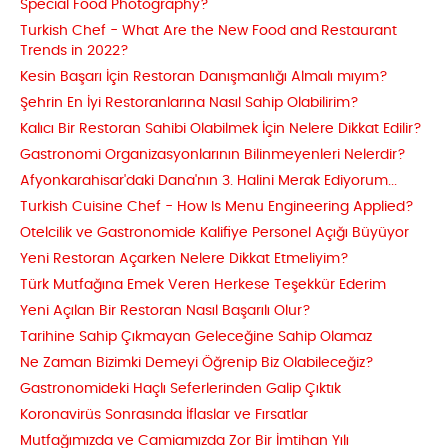
Special Food Photography?
Turkish Chef - What Are the New Food and Restaurant
Trends in 2022?
Kesin Başarı İçin Restoran Danışmanlığı Almalı mıyım?
Şehrin En İyi Restoranlarına Nasıl Sahip Olabilirim?
Kalıcı Bir Restoran Sahibi Olabilmek İçin Nelere Dikkat Edilir?
Gastronomi Organizasyonlarının Bilinmeyenleri Nelerdir?
Afyonkarahisar'daki Dana'nın 3. Halini Merak Ediyorum...
Turkish Cuisine Chef - How Is Menu Engineering Applied?
Otelcilik ve Gastronomide Kalifiye Personel Açığı Büyüyor
Yeni Restoran Açarken Nelere Dikkat Etmeliyim?
Türk Mutfağına Emek Veren Herkese Teşekkür Ederim
Yeni Açılan Bir Restoran Nasıl Başarılı Olur?
Tarihine Sahip Çıkmayan Geleceğine Sahip Olamaz
Ne Zaman Bizimki Demeyi Öğrenip Biz Olabileceğiz?
Gastronomideki Haçlı Seferlerinden Galip Çıktık
Koronavirüs Sonrasında İflaslar ve Fırsatlar
Mutfağımızda ve Camiamızda Zor Bir İmtihan Yılı