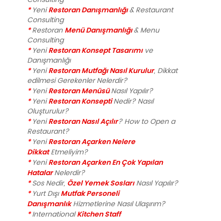
*
Restoran Danışmanlığı
Yeni
& Restaurant
Consulting
*
Menü Danışmanlığı
Restoran
& Menu
Consulting
*
Restoran Konsept Tasarımı
Yeni
ve
Danışmanlığı
*
Restoran Mutfağı Nasıl Kurulur
Yeni
, Dikkat
edilmesi Gerekenler Nelerdir?
*
Restoran Menüsü
Yeni
Nasıl Yapılır?
*
Restoran Konsepti
Yeni
Nedir? Nasıl
Oluşturulur?
*
Restoran Nasıl Açılır
Yeni
? How to Open a
Restaurant?
*
Restoran Açarken Nelere
Yeni
Dikkat
Etmeliyim?
*
Restoran Açarken En Çok Yapılan
Yeni
Hatalar
Nelerdir?
*
Özel Yemek Sosları
Sos Nedir,
Nasıl Yapılır?
*
Mutfak Personeli
Yurt Dışı
Danışmanlık
Hizmetlerine Nasıl Ulaşırım?
*
Kitchen Staff
International