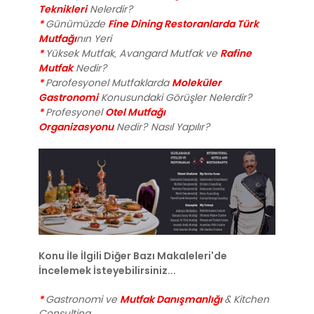
Teknikleri
Nelerdir?
*
Fine Dining Restoranlarda Türk
Günümüzde
Mutfağı
nın Yeri
*
Rafine
Yüksek Mutfak, Avangard Mutfak ve
Mutfak
Nedir?
*
Moleküler
Parofesyonel Mutfaklarda
Gastronomi
Konusundaki Görüşler Nelerdir?
*
Otel Mutfağı
Profesyonel
Organizasyonu
Nedir? Nasıl Yapılır?
Konu İle İlgili Diğer Bazı Makaleleri'de
İncelemek İsteyebilirsiniz...
*
Mutfak Danışmanlığı
Gastronomi ve
& Kitchen
Consulting