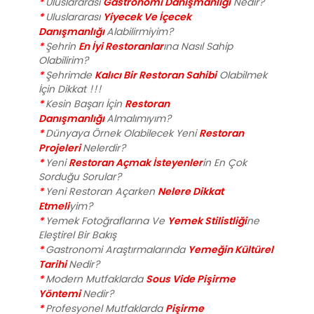
*
Gastronomi Danışmanlığı
Uluslararası
Nedir?
*
Yiyecek Ve İçecek
Uluslararası
Danışmanlığı
Alabilirmiyim?
*
En İyi Restoranlar
Şehrin
ına Nasıl Sahip
Olabilirim?
*
Kalıcı Bir Restoran Sahibi
Şehrimde
Olabilmek
İçin Dikkat !!!
*
Restoran
Kesin Başarı İçin
Danışmanlığı
Almalımıyım?
*
Restoran
Dünyaya Örnek Olabilecek Yeni
Projeleri
Nelerdir?
*
Restoran Açmak İsteyenler
Yeni
in En Çok
Sorduğu Sorular?
*
Nelere Dikkat
Yeni Restoran Açarken
Etmeli
yim?
*
Yemek Stilistliği
Yemek Fotoğraflarına Ve
ne
Eleştirel Bir Bakış
*
Yemeğin Kültürel
Gastronomi Araştırmalarında
Tarihi
Nedir?
*
Sous Vide Pişirme
Modern Mutfaklarda
Yöntemi
Nedir?
*
Pişirme
Profesyonel Mutfaklarda