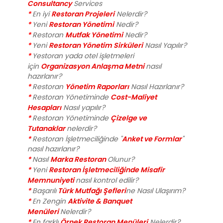
Consultancy
Services
*
Restoran Projeleri
En iyi
Nelerdir?
*
Restoran Yönetimi
Yeni
Nedir?
*
Mutfak Yönetimi
Restoran
Nedir?
*
Restoran Yönetim Sirküleri
Yeni
Nasıl Yapılır?
*
Yestoran yada otel işletmeleri
Organizasyon Anlaşma Metni
için
nasıl
hazırlanır?
*
Yönetim Raporları
Restoran
Nasıl Hazırlanır?
*
Cost-Maliyet
Restoran Yönetiminde
Hesapları
Nasıl yapılır?
*
Çizelge ve
Restoran Yönetiminde
Tutanaklar
nelerdir?
*
Anket ve Formlar
Restoran İşletmeciliğinde "
"
nasıl hazırlanır?
*
Marka Restoran
Nasıl
Olunur?
*
Restoran İşletmeciliğinde Misafir
Yeni
Memnuniyeti
nasıl kontrol edilir?
*
Türk Mutfağı Şefleri
Başarılı
ne Nasıl Ulaşırım?
*
Aktivite & Banquet
En Zengin
Menüleri
Nelerdir?
*
Örnek Restoran Menüleri
En farklı
Nelerdir?