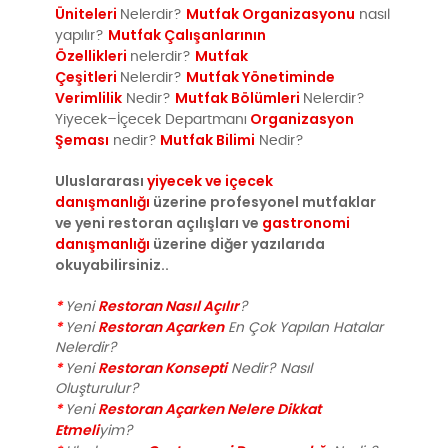
Üniteleri
Mutfak Organizasyonu
Nelerdir?
nasıl
Mutfak Çalışanlarının
yapılır?
Özellikleri
Mutfak
nelerdir?
Çeşitleri
Mutfak Yönetiminde
Nelerdir?
Verimlilik
Mutfak Bölümleri
Nedir?
Nelerdir?
Organizasyon
Yiyecek–İçecek Departmanı
Şeması
Mutfak Bilimi
nedir?
Nedir?
Uluslararası
yiyecek ve içecek
danışmanlığı
üzerine profesyonel mutfaklar
ve yeni restoran açılışları ve
gastronomi
danışmanlığı
üzerine diğer yazılarıda
okuyabilirsiniz..
*
Restoran Nasıl Açılır
Yeni
?
*
Restoran Açarken
Yeni
En Çok Yapılan Hatalar
Nelerdir?
*
Restoran Konsepti
Yeni
Nedir? Nasıl
Oluşturulur?
*
Restoran Açarken Nelere Dikkat
Yeni
Etmeli
yim?