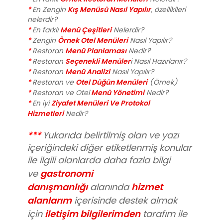
*
Kış Menüsü Nasıl Yapılır
En Zengin
, özelliklleri
nelerdir?
*
Menü Çeşitleri
En farklı
Nelerdir?
*
Örnek Otel Menüleri
Zengin
Nasıl Yapılır?
*
Menü Planlaması
Restoran
Nedir?
*
Seçenekli Menüler
Restoran
i Nasıl Hazırlanır?
*
Menü Analizi
Restoran
Nasıl Yapılır?
*
Otel Düğün Menüleri
Restoran ve
(Örnek)
*
Menü Yönetimi
Restoran ve Otel
Nedir?
*
Ziyafet Menüleri Ve Protokol
En iyi
Hizmetleri
Nedir?
***
Yukarıda belirtilmiş olan ve yazı
içeriğindeki diğer etiketlenmiş konular
ile ilgili alanlarda daha fazla bilgi
gastronomi
ve
danışmanlığı
hizmet
alanında
alanlarım
içerisinde destek almak
iletişim bilgilerimden
için
tarafım ile