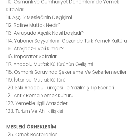
110. Osmanlı ve Cumhuriyet Dönemlerinde Yemek
Kitapları
111. Aşçılık Mesleğinin Değişimi
112. Rafine Mutfak Nedir?
113. Avrupada Aşçılık Nasıl başladı?
114. Yabancı Seyyahların Gözünde Türk Yemek Kültürü
115. Âteşbâz-ı Velî Kimdir?
116. İmparator Sofraları
117. Anadolu Mutfak Kültürünün Gelişimi
118. Osmanlı Sarayında Şekerleme Ve Şekerlemeciler
119. İstanbul Mutfak Kültürü
120. Eski Anadolu Türkçesi İle Yazılmış Tıp Eserleri
121. Antik Roma Yemek Kültürü
122. Yemekle İlgili Atasözleri
123. Turizm Ve Ahilik İlişkisi
MESLEKİ ÖRNEKLERİM
125. Örnek Restoranlar