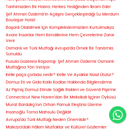
Tarihimizden Bir Hatıra: Herkes Yediğinden İkram Eder
Şef Ahmet Özdemir’in Açılışını Gerçekleştirdiği Su Merdum
Boutique Hotel
Başarılı Olabilmek İçin Komplekslerimizden Kurtulmalıyız
Avare İnsanlar Hem Kendilerine Hem Çevrelerine Zarar
Verir
Osmanlı ve Türk Mutfağı Avrupa’da Örnek Bir Tanıtımla
Sunuldu
Pusula Gazetesi Röportajı: Şef Ahmet Özdemir Osmanlı
Mutfağına Yön Veriyor
Kelle paça çorbası nedir? Kelle Ve Ayaklar Nasıl Ütülür?
Domuz Eti ve Gıda Katkı Kodları Hakkında Bilgilendirme
Az Pişmiş Domuz Etinde Sağlık Riskleri ve Güvenli Pişirme
Connecticut New Haven’dan Bir Meksikalı İşçinin Öyküsü
Murat Bardakçı’nın Orhan Pamuk Eleştirisi Üzerine
İnsanoğlu Torna Mahsulü Değildir
Avrupa’da Türk Mutfağı Neden Önemlidir?
Malezya’daki Hâkim Mutfaklar ve Kültürel Gözlemler