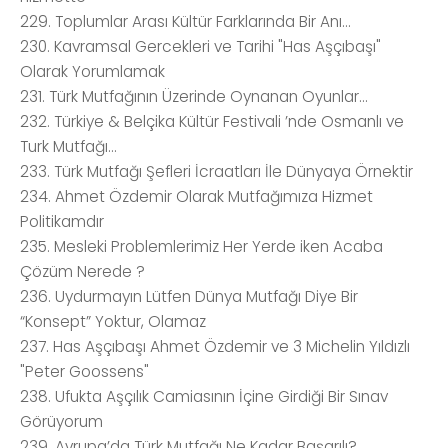
229. Toplumlar Arası Kültür Farklarında Bir Anı...
230. Kavramsal Gercekleri ve Tarihi "Has Aşçıbaşı"
Olarak Yorumlamak
231. Türk Mutfağının Üzerinde Oynanan Oyunlar...
232. Türkiye & Belçika Kültür Festivali ’nde Osmanlı ve
Turk Mutfağı...
233. Türk Mutfağı Şefleri İcraatları İle Dünyaya Örnektir
234. Ahmet Özdemir Olarak Mutfağımıza Hizmet
Politikamdır
235. Mesleki Problemlerimiz Her Yerde iken Acaba
Çözüm Nerede ?
236. Uydurmayın Lütfen Dünya Mutfağı Diye Bir
“Konsept” Yoktur, Olamaz
237. Has Aşçıbaşı Ahmet Özdemir ve 3 Michelin Yıldızlı
"Peter Goossens"
238. Ufukta Aşçılık Camiasının İçine Girdiği Bir Sınav
Görüyorum
239. Avrupa’da Türk Mutfağı Ne Kadar Başarılı?