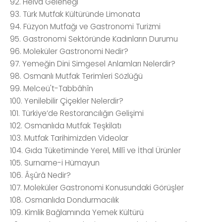
92. Helva Geleneği
93. Türk Mutfak Kültüründe Limonata
94. Füzyon Mutfağı ve Gastronomi Turizmi
95. Gastronomi Sektöründe Kadınların Durumu
96. Moleküler Gastronomi Nedir?
97. Yemeğin Dini Simgesel Anlamları Nelerdir?
98. Osmanlı Mutfak Terimleri Sözlüğü
99. Melceü't-Tabbâhîn
100. Yenilebilir Çiçekler Nelerdir?
101. Türkiye’de Restorancılığın Gelişimi
102. Osmanlıda Mutfak Teşkilatı
103. Mutfak Tarihimizden Videolar
104. Gıda Tüketiminde Yerel, Millî ve İthal Ürünler
105. Surname-i Hümayun
106. Âşûrâ Nedir?
107. Moleküler Gastronomi Konusundaki Görüşler
108. Osmanlıda Dondurmacılık
109. Kimlik Bağlamında Yemek Kültürü