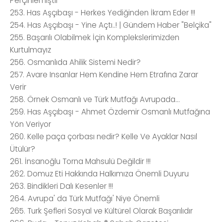
Perçinlemiştir
253. Has Aşçıbaşı - Herkes Yediğinden İkram Eder !!!
254. Has Aşçıbaşı - Yine Açtı..! | Gündem Haber "Belçika"
255. Başarılı Olabilmek İçin Komplekslerimizden
Kurtulmayız
256. Osmanlıda Ahilik Sistemi Nedir?
257. Avare Insanlar Hem Kendine Hem Etrafına Zarar
Verir
258. Örnek Osmanlı ve Türk Mutfağı Avrupada...
259. Has Aşçıbaşı - Ahmet Özdemir Osmanlı Mutfağına
Yön Veriyor
260. Kelle paça çorbası nedir? Kelle Ve Ayaklar Nasıl
Ütülür?
261. İnsanoğlu Torna Mahsulü Değildir !!!
262. Domuz Eti Hakkında Halkımıza Önemli Duyuru
263. Bindikleri Dalı Kesenler !!!
264. Avrupa' da Türk Mutfağı' Niye Önemli
265. Turk Şefleri Sosyal ve Kültürel Olarak Başarılıdır