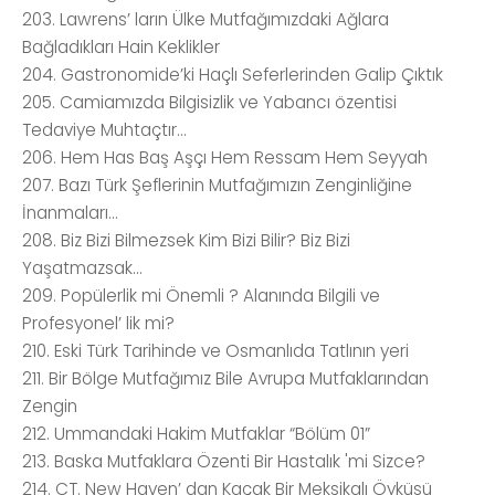
203. Lawrens’ ların Ülke Mutfağımızdaki Ağlara
Bağladıkları Hain Keklikler
204. Gastronomide’ki Haçlı Seferlerinden Galip Çıktık
205. Camiamızda Bilgisizlik ve Yabancı özentisi
Tedaviye Muhtaçtır...
206. Hem Has Baş Aşçı Hem Ressam Hem Seyyah
207. Bazı Türk Şeflerinin Mutfağımızın Zenginliğine
İnanmaları...
208. Biz Bizi Bilmezsek Kim Bizi Bilir? Biz Bizi
Yaşatmazsak...
209. Popülerlik mi Önemli ? Alanında Bilgili ve
Profesyonel’ lik mi?
210. Eski Türk Tarihinde ve Osmanlıda Tatlının yeri
211. Bir Bölge Mutfağımız Bile Avrupa Mutfaklarından
Zengin
212. Ummandaki Hakim Mutfaklar “Bölüm 01”
213. Baska Mutfaklara Özenti Bir Hastalık 'mi Sizce?
214. CT. New Haven’ dan Kaçak Bir Meksikalı Öyküsü