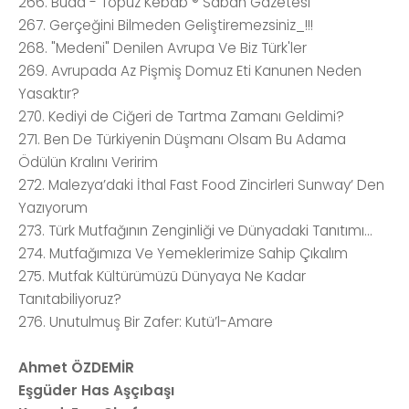
266. Buda - Topuz Kebab ® Sabah Gazetesi
267. Gerçeğini Bilmeden Geliştiremezsiniz_!!!
268. "Medeni" Denilen Avrupa Ve Biz Türk'ler
269. Avrupada Az Pişmiş Domuz Eti Kanunen Neden
Yasaktır?
270. Kediyi de Ciğeri de Tartma Zamanı Geldimi?
271. Ben De Türkiyenin Düşmanı Olsam Bu Adama
Ödülün Kralını Veririm
272. Malezya’daki İthal Fast Food Zincirleri Sunway’ Den
Yazıyorum
273. Türk Mutfağının Zenginliği ve Dünyadaki Tanıtımı...
274. Mutfağımıza Ve Yemeklerimize Sahip Çıkalım
275. Mutfak Kültürümüzü Dünyaya Ne Kadar
Tanıtabiliyoruz?
276. Unutulmuş Bir Zafer: Kutü’l-Amare
Ahmet ÖZDEMİR
Eşgüder Has Aşçıbaşı