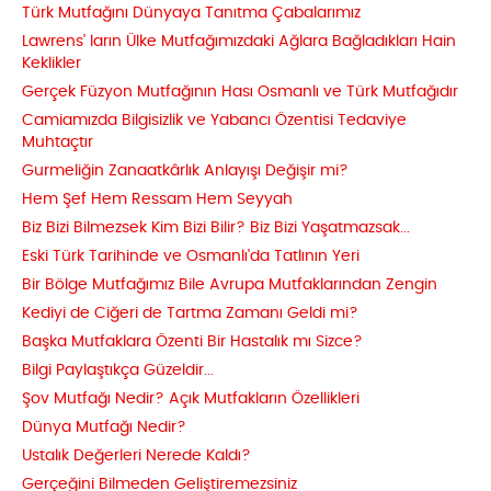
Türk Mutfağını Dünyaya Tanıtma Çabalarımız
Lawrens’ ların Ülke Mutfağımızdaki Ağlara Bağladıkları Hain
Keklikler
Gerçek Füzyon Mutfağının Hası Osmanlı ve Türk Mutfağıdır
Camiamızda Bilgisizlik ve Yabancı Özentisi Tedaviye
Muhtaçtır
Gurmeliğin Zanaatkârlık Anlayışı Değişir mi?
Hem Şef Hem Ressam Hem Seyyah
Biz Bizi Bilmezsek Kim Bizi Bilir? Biz Bizi Yaşatmazsak...
Eski Türk Tarihinde ve Osmanlı'da Tatlının Yeri
Bir Bölge Mutfağımız Bile Avrupa Mutfaklarından Zengin
Kediyi de Ciğeri de Tartma Zamanı Geldi mi?
Başka Mutfaklara Özenti Bir Hastalık mı Sizce?
Bilgi Paylaştıkça Güzeldir...
Şov Mutfağı Nedir? Açık Mutfakların Özellikleri
Dünya Mutfağı Nedir?
Ustalık Değerleri Nerede Kaldı?
Gerçeğini Bilmeden Geliştiremezsiniz