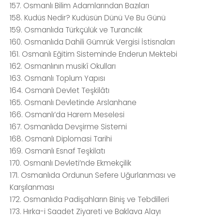
157. Osmanlı Bilim Adamlarından Bazıları
158. Kudüs Nedir? Kudüsün Dünü Ve Bu Günü
159. Osmanlıda Türkçülük ve Turancılık
160. Osmanlıda Dahili Gümrük Vergisi İstisnaları
161. Osmanlı Eğitim Sisteminde Enderun Mektebi
162. Osmanlının musikî Okulları
163. Osmanlı Toplum Yapısı
164. Osmanlı Devlet Teşkilâtı
165. Osmanlı Devletinde Arslanhane
166. Osmanlı’da Harem Meselesi
167. Osmanlıda Devşirme Sistemi
168. Osmanlı Diplomasi Tarihi
169. Osmanlı Esnaf Teşkilatı
170. Osmanlı Devleti’nde Ekmekçilik
171. Osmanlıda Ordunun Sefere Uğurlanması ve
Karşılanması
172. Osmanlıda Padişahların Biniş ve Tebdilleri
173. Hırka-i Saadet Ziyareti ve Baklava Alayı