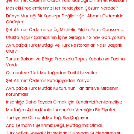
Şef Ahmet Özdemir Olarak Türk Mutfağına Hizmet Politikam
Mesleki Problemlerimiz Her Yerdeyken Çözüm Nerede?
Dünya Mutfağı Bir Konsept Değildir: Şef Ahmet Özdemir’in
Görüşleri
Şef Ahmet Özdemir ve Üç Michelin Yıldızlı Peter Goossens
Ufukta Aşçılık Camiasının İçine Girdiği Bir Sınav Görüyorum
Avrupa’da Türk Mutfağı ve Türk Restoranları Nasıl Başarılı
Olur?
Turizm Bakanı ve Bölge Protokolü Topuz Kebabı’nın Tadına
Vardı
Osmanlı ve Türk Mutfağından Tarihî Lezzetler
Şef Ahmet Özdemir Putrajaya’dan Yazıyor
Avrupa’da Türk Mutfak Kültürünün Tanıtımı ve Mirasının
Korunması
İnsanlığa Daha Faydalı Olmak İçin Kendimizi Yenilemeliyiz
Mutfağım Adına Kuala Lumpur’da Verdiğim Bir Ziyafet
Türkiye ve Osmanlı Mutfağı Sizi Çağırıyor
Ana Temamız Şehrimiz Değil, Mutfağımız Olmalı
Türk Şefleri Sosyal Aktivitelerini Dünyada Güçlendirmiştir