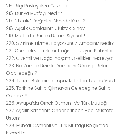
215. Bilgi Paylaştıkça Güzeldir...
216. Dünya Mutfağı Nedir?
217. “Ustalık” Değerleri Nerede Kaldı ?
218. Aşçılık Camiasının Ufuktaki Sınavı
219. Mutfakta Buram Buram Siyaset !
220. Siz Kime Hizmet Ediyorsunuz, Amacınız Nedir?
221. Osmanlı ve Türk mutfağında Füzyon Birikimleri...
222. Gizemli Ve Doğal Yaşam Özellikleri “Malezya”
223. Ne Zaman Bizimki Demesini Öğrenip Bizler
Olabileceğiz ?
224. Turizm Bakanımız Topuz Kebabın Tadına Vardı
225. Tarihine Sahip Çıkmayan Gelecegine Sahip
Olamaz !!!
226. Avrupa’da Örnek Osmanlı Ve Türk Mutfağı
227. Aşcılık Sanatının Önderlerinden Hacı Mustafa
Ustam
228. Hünkâr Osmanlı ve Türk Mutfağı Belçika’da
hizmette