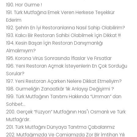
190. Hor Gurme !
191. Türk Mutfağına Emek Veren Herkese Teşekkür
Ederim
192. Şehrin En İyi Restoranlarına Nasıl Sahip Olabilirim?
193. Kalıcı Bir Restoran Sahibi Olabilmek İçin Dikkat !!!
194. Kesin Başarı İçin Restoran Danışmanlığı
Almalımıyım?
195. Korona Virüs Sonrasında İflaslar Ve Fırsatlar
196. Yeni Restoran Açmak İsteyenlerin En Çok Sorduğu
Sorular?
197. Yeni Restoran Açarken Nelere Dikkat Etmeliyim?
198. Gurmeliğin Zanaatkâr ‘lık Anlayışı Değişirmi ?
199. Türk Mutfağının Tanıtımı Hakkında “Umman” dan
Sohbet...
200. Gerçek “Füzyon” Mutfağının Has"ı Osmanlı ve Türk
Mutfağı‘dır.
201. Türk Mutfağını Dünyaya Tanıtma Çabalarımız
202. Mutfağımızda Ve Camiamızda Zor Bir İmtihan Yılı