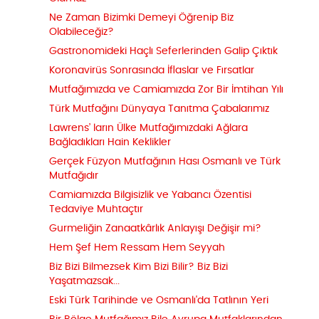
Ne Zaman Bizimki Demeyi Öğrenip Biz
Olabileceğiz?
Gastronomideki Haçlı Seferlerinden Galip Çıktık
Koronavirüs Sonrasında İflaslar ve Fırsatlar
Mutfağımızda ve Camiamızda Zor Bir İmtihan Yılı
Türk Mutfağını Dünyaya Tanıtma Çabalarımız
Lawrens’ ların Ülke Mutfağımızdaki Ağlara
Bağladıkları Hain Keklikler
Gerçek Füzyon Mutfağının Hası Osmanlı ve Türk
Mutfağıdır
Camiamızda Bilgisizlik ve Yabancı Özentisi
Tedaviye Muhtaçtır
Gurmeliğin Zanaatkârlık Anlayışı Değişir mi?
Hem Şef Hem Ressam Hem Seyyah
Biz Bizi Bilmezsek Kim Bizi Bilir? Biz Bizi
Yaşatmazsak...
Eski Türk Tarihinde ve Osmanlı'da Tatlının Yeri