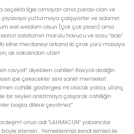
 asçılıkla ilgisi olmayan ama parası olan ve
ye piyasaya yutturmaya çalışıyorlar ve adamın
tiyorum wel weldam olsun (çok çok pissin) ama
, sezon salatamın marulu havucu ve sosu “side”
 Al eline merdaneyi arkana iki çırak yürü masaya
sın, ak sakalından utan!
 ravyoli” diyebilen cahiller! Ravyoli dediğin
esen ipe çekecekler seni sanki! memleket
tmen cahillik göstergesi mi olacak yoksa, utanç
e bir seyleri anlatmaya çalışarak cahilliğin
mler başka dillere çevrilmez”
kardeşim! onun adi “LAHMACUN” yabancılar
öyle istensin... Yemeklerimizi kendi isimleri ile