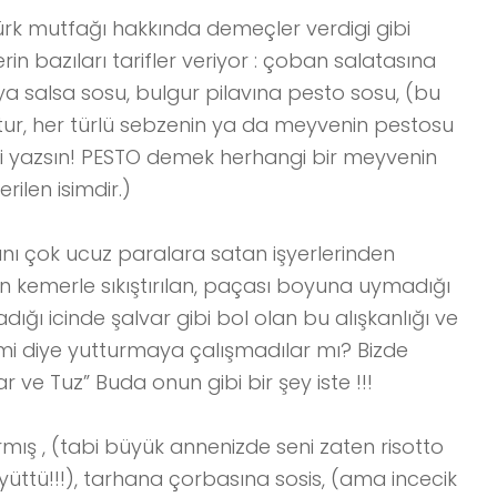
rk mutfağı hakkında demeçler verdigi gibi
in bazıları tarifler veriyor : çoban salatasına
ıya salsa sosu, bulgur pilavına pesto sosu, (bu
ktur, her türlü sebzenin ya da meyvenin pestosu
disi yazsın! PESTO demek herhangi bir meyvenin
ilen isimdir.)
nı çok ucuz paralara satan işyerlerinden
icin kemerle sıkıştırılan, paçası boyuna uymadığı
ğı icinde şalvar gibi bol olan bu alışkanlığı ve
mi diye yutturmaya çalışmadılar mı? Bizde
ve Tuz” Buda onun gibi bir şey iste !!!
ırmış , (tabi büyük annenizde seni zaten risotto
büyüttü!!!), tarhana çorbasına sosis, (ama incecik