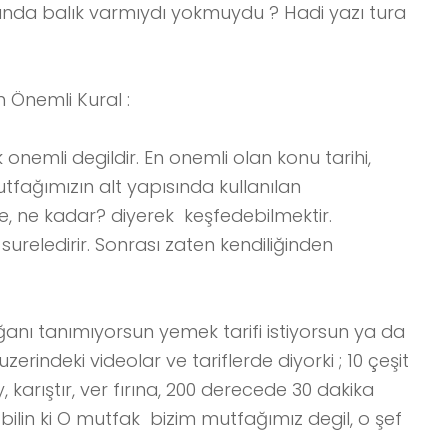
nda balık varmıydı yokmuydu ? Hadi yazı tura
 Önemli Kural :
onemli degildir. En onemli olan konu tarihi,
utfağımızın alt yapısında kullanılan
niye, ne kadar? diyerek keşfedebilmektir.
ureledirir. Sonrası zaten kendiliğinden
oğanı tanımıyorsun yemek tarifi istiyorsun ya da
erindeki videolar ve tariflerde diyorki ; 10 çeşit
y, karıştır, ver fırına, 200 derecede 30 dakika
 iyi bilin ki O mutfak bizim mutfağımız degil, o şef