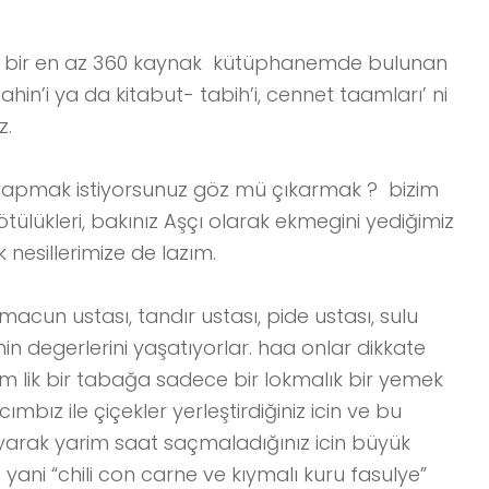
 bir en az 360 kaynak kütüphanemde bulunan
in’i ya da kitabut- tabih’i, cennet taamları’ ni
z.
mı yapmak istiyorsunuz göz mü çıkarmak ? bizim
ülükleri, bakınız Aşçı olarak ekmegini yediğimiz
nesillerimize de lazım.
macun ustası, tandır ustası, pide ustası, sulu
in degerlerini yaşatıyorlar. haa onlar dikkate
cm lik bir tabağa sadece bir lokmalık bir yemek
mbız ile çiçekler yerleştirdiğiniz icin ve bu
 koyarak yarim saat saçmaladığınız icin büyük
yani “chili con carne ve kıymalı kuru fasulye”