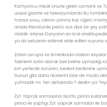
Kamyoncu misali önüne gelen osmanlı ve Tü
ulusal gazete ve televizyonlarda Bu tombikler
fransız sosu, rakının yanına kaz ciğeri, mant
arada literatürde pesto sos diye bir şey yo
olabilir. isterse Dünyanın en kral ansiklope
ya da sebzenin ezilerek elde edilen suyuna ver
Zaten avrupa ve Amerikada ölülerin esyaları
fakirlerin satın alarak beli beline uymadığı 
icin yerlerde sürünen, bedeni bedenine uymadı
bunun gibi daha nicelerini bize de moda aki
yutmadık mı her defasında ? dedim ya “hıyar 
Zyt. Yaprak sarmasına risotto pirinci kullanıl
pirinci ile yaptıgı Zyt. yaprak sarmaları ile 