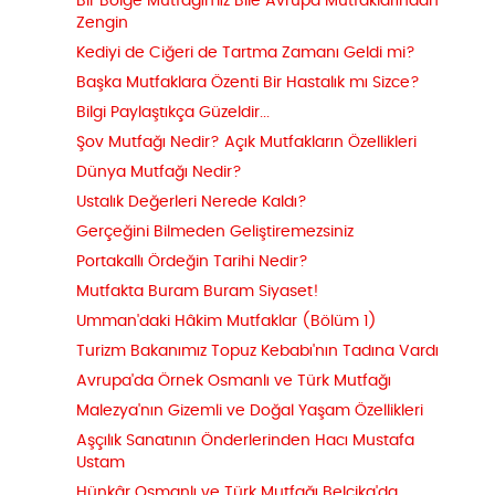
Bir Bölge Mutfağımız Bile Avrupa Mutfaklarından
Zengin
Kediyi de Ciğeri de Tartma Zamanı Geldi mi?
Başka Mutfaklara Özenti Bir Hastalık mı Sizce?
Bilgi Paylaştıkça Güzeldir...
Şov Mutfağı Nedir? Açık Mutfakların Özellikleri
Dünya Mutfağı Nedir?
Ustalık Değerleri Nerede Kaldı?
Gerçeğini Bilmeden Geliştiremezsiniz
Portakallı Ördeğin Tarihi Nedir?
Mutfakta Buram Buram Siyaset!
Umman'daki Hâkim Mutfaklar (Bölüm 1)
Turizm Bakanımız Topuz Kebabı'nın Tadına Vardı
Avrupa'da Örnek Osmanlı ve Türk Mutfağı
Malezya'nın Gizemli ve Doğal Yaşam Özellikleri
Aşçılık Sanatının Önderlerinden Hacı Mustafa
Ustam
Hünkâr Osmanlı ve Türk Mutfağı Belçika'da