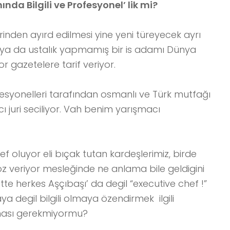
ında Bilgili ve Profesyonel’ lik mi?
irinden ayırd edilmesi yine yeni türeyecek ayrı
ık ya da ustalık yapmamış bir is adamı Dünya
r gazetelere tarif veriyor.
syonelleri tarafından osmanlı ve Türk mutfağı
juri seciliyor. Vah benim yarışmacı
ef oluyor eli bıçak tutan kardeşlerimiz, birde
z veriyor mesleğinde ne anlama bile geldigini
 herkes Aşçıbaşı’ da degil “executive chef !”
ya degil bilgili olmaya özendirmek ilgili
lması gerekmiyormu?