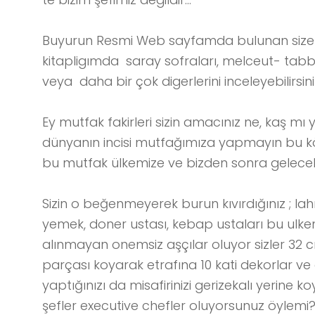
Buyurun Resmi Web sayfamda bulunan size
kitapligımda saray sofraları, melceut- tabbah
veya daha bir çok digerlerini inceleyebilirsini
Ey mutfak fakirleri sizin amacınız ne, kaş 
dünyanın incisi mutfağımıza yapmayın bu köt
bu mutfak ülkemize ve bizden sonra gelecek 
Sizin o beğenmeyerek burun kıvırdığınız ; lah
yemek, doner ustası, kebap ustaları bu ulken
alınmayan onemsiz aşçılar oluyor sizler 32 
parçası koyarak etrafına 10 kati dekorlar ve cı
yaptığınızı da misafirinizi gerizekalı yerine
şefler executive chefler oluyorsunuz öylemi? 