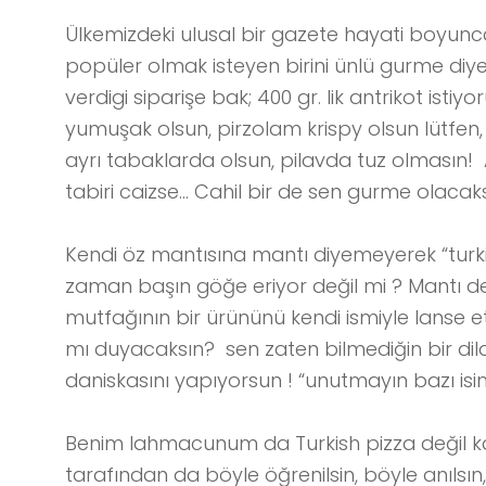
Ülkemizdeki ulusal bir gazete hayati boyunca
popüler olmak isteyen birini ünlü gurme di
verdigi siparişe bak; 400 gr. lik antrikot is
yumuşak olsun, pirzolam krispy olsun lütfen
ayrı tabaklarda olsun, pilavda tuz olmasın!
tabiri caizse… Cahil bir de sen gurme olacak
Kendi öz mantısına mantı diyemeyerek “turkish
zaman başın göğe eriyor değil mi ? Mantı d
mutfağının bir ürününü kendi ismiyle lanse e
mı duyacaksın? sen zaten bilmediğin bir dild
daniskasını yapıyorsun ! “unutmayın bazı isi
Benim lahmacunum da Turkish pizza değil 
tarafından da böyle öğrenilsin, böyle anılsın, b