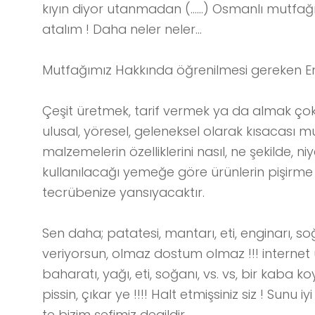
kıyın diyor utanmadan (……) Osmanlı mutfağı
atalım ! Daha neler neler…
Mutfağımız Hakkında öğrenilmesi gereken En
Çeşit üretmek, tarif vermek ya da almak çok 
ulusal, yöresel, geleneksel olarak kısacası m
malzemelerin özelliklerini nasıl, ne şekilde, 
kullanılacağı yemeğe göre ürünlerin pişirme s
tecrübenize yansıyacaktır.
Sen daha; patatesi, mantarı, eti, enginarı, s
veriyorsun, olmaz dostum olmaz !!! internet uz
baharatı, yağı, eti, soğanı, vs. vs, bir kaba ko
pissin, çıkar ye !!!! Halt etmişsiniz siz ! Sunu
te bizim şefimiz degildir…