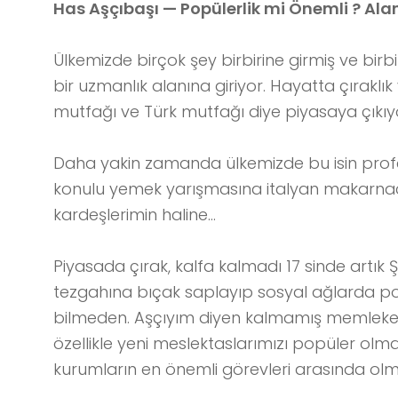
Has Aşçıbaşı — Popülerlik mi Önemli ? Alan
Ülkemizde birçok şey birbirine girmiş ve birb
bir uzmanlık alanına giriyor. Hayatta çırakl
mutfağı ve Türk mutfağı diye piyasaya çıkıyo
Daha yakin zamanda ülkemizde bu isin profe
konulu yemek yarışmasına italyan makarnacı 
kardeşlerimin haline…
Piyasada çırak, kalfa kalmadı 17 sinde artık Ş
tezgahına bıçak saplayıp sosyal ağlarda po
bilmeden. Aşçıyım diyen kalmamış memlekette
özellikle yeni meslektaslarımızı popüler olma
kurumların en önemli görevleri arasında o