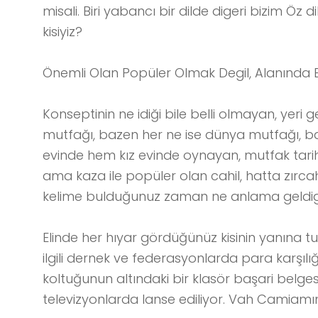
misali. Biri yabancı bir dilde digeri bizim Öz
kisiyiz?
Önemli Olan Popüler Olmak Degil, Alanında Bilg
Konseptinin ne idiği bile belli olmayan, yeri 
mutfağı, bazen her ne ise dünya mutfağı, b
evinde hem kız evinde oynayan, mutfak tarihi
ama kaza ile popüler olan cahil, hatta zırcah
kelime bulduğunuz zaman ne anlama geldigin
Elinde her hıyar gördüğünüz kisinin yanına t
ilgili dernek ve federasyonlarda para karşı
koltuğunun altındaki bir klasör başari belgesi 
televizyonlarda lanse ediliyor. Vah Camiamı