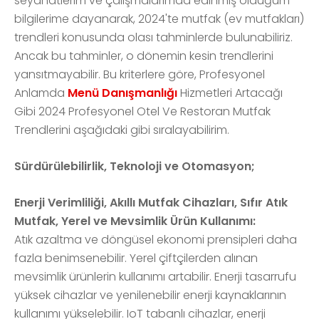
seyahatlerim ve çalışmalarımda edinmiş olduğum
bilgilerime dayanarak, 2024'te mutfak (ev mutfakları)
trendleri konusunda olası tahminlerde bulunabiliriz.
Ancak bu tahminler, o dönemin kesin trendlerini
yansıtmayabilir. Bu kriterlere göre, Profesyonel
Anlamda
Menü Danışmanlığı
Hizmetleri Artacağı
Gibi 2024 Profesyonel Otel Ve Restoran Mutfak
Trendlerini aşağıdaki gibi sıralayabilirim.
Sürdürülebilirlik, Teknoloji ve Otomasyon;
Enerji Verimliliği, Akıllı Mutfak Cihazları, Sıfır Atık
Mutfak, Yerel ve Mevsimlik Ürün Kullanımı:
Atık azaltma ve döngüsel ekonomi prensipleri daha
fazla benimsenebilir. Yerel çiftçilerden alınan
mevsimlik ürünlerin kullanımı artabilir. Enerji tasarrufu
yüksek cihazlar ve yenilenebilir enerji kaynaklarının
kullanımı yükselebilir. IoT tabanlı cihazlar, enerji