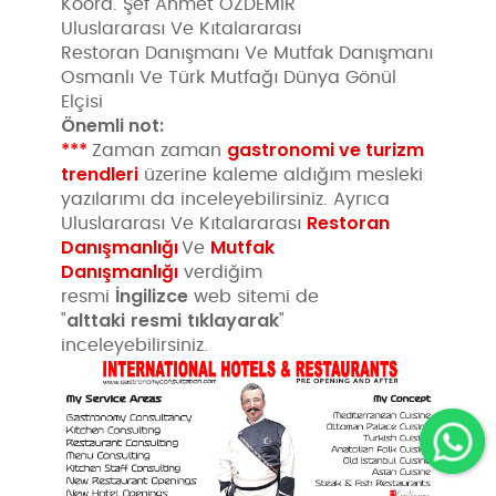
Koord. Şef Ahmet ÖZDEMİR
Uluslararası Ve Kıtalararası
Restoran Danışmanı Ve Mutfak Danışmanı
Osmanlı Ve Türk Mutfağı Dünya Gönül
Elçisi
Önemli not:
***
gastronomi ve turizm
Zaman zaman
trendleri
üzerine kaleme aldığım mesleki
yazılarımı da inceleyebilirsiniz. Ayrıca
Restoran
Uluslararası Ve Kıtalararası
Danışmanlığı
Mutfak
Ve
Danışmanlığı
verdiğim
İngilizce
resmi
web sitemi de
alttaki
resmi
tıklayarak
"
"
inceleyebilirsiniz.