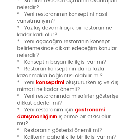
* Sahilde restoran açmanın avantajları
nelerdir?
* Yeni restoranımın konseptini nasıl
yansıtmalıyım?
* Yaz kış devamlı açık bir restoran ne
kadar karlı olur?
* Yeni açacağım restoranın konsept
belirlemesinde dikkat edeceğim konular
nelerdir?
* Konseptin başarı ile ilgisi var mı?
* Restoran konseptinin daha fazla
kazanmakla bağlantısı olabilir mi?
konseptimi
* Yeni
oluştururken iç ve dış
mimari ne kadar önemli?
* Yeni restoranımda misafirler gösterişe
dikkat ederler mi?
gastronomi
* Yeni restoranım için
danışmanlığının
işlerime bir etkisi olur
mu?
* Restoranın gösterisi önemli mi?
* Kalitenin pahalılık ile bir ilgisi var mı?