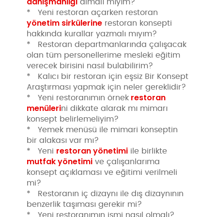
danışmanlığı
almalı mıyım?
* Yeni restoran açarken restoran
yönetim sirkülerine
restoran konsepti
hakkında kurallar yazmalı mıyım?
* Restoran departmanlarında çalışacak
olan tüm personellerime mesleki eğitim
verecek birisini nasıl bulabilirim?
* Kalıcı bir restoran için eşsiz Bir Konsept
Araştırması yapmak için neler gereklidir?
restoran
* Yeni restoranımın örnek
menüleri
ni dikkate alarak mı mimarı
konsept belirlemeliyim?
* Yemek menüsü ile mimari konseptin
bir alakası var mı?
restoran yönetimi
* Yeni
ile birlikte
mutfak yönetimi
ve çalışanlarıma
konsept açıklaması ve eğitimi verilmeli
mi?
* Restoranın iç dizaynı ile dış dizaynının
benzerlik taşıması gerekir mi?
* Yeni restoranımın ismi nasıl olmalı?