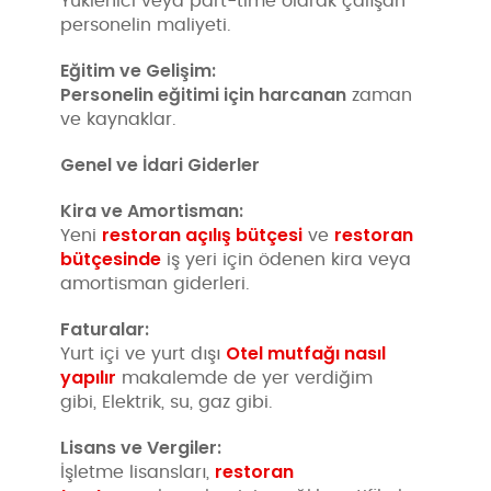
Yüklenici veya part-time olarak çalışan
personelin maliyeti.
Eğitim ve Gelişim:
Personelin eğitimi için harcanan
zaman
ve kaynaklar.
Genel ve İdari Giderler
Kira ve Amortisman:
restoran açılış bütçesi
restoran
Yeni
ve
bütçesinde
iş yeri için ödenen kira veya
amortisman giderleri.
Faturalar:
Otel mutfağı nasıl
Yurt içi ve yurt dışı
yapılır
makalemde de yer verdiğim
gibi, Elektrik, su, gaz gibi.
Lisans ve Vergiler:
restoran
İşletme lisansları,