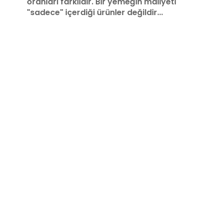
oranları farklıdır. Bir yemeğin maliyeti
"sadece" içerdiği ürünler değildir...