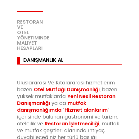
RESTORAN
VE
OTEL
YÖNETIMINDE
MALIYET
HESAPLARI
DANIŞMANLIK AL
Uluslararası Ve Kıtalararası hizmetlerim
Otel Mutfağı Danışmanlığı
bazen
, bazen
Yeni Nesil Restoran
yüksek mutfaklarda
Danışmanlığı
mutfak
ya da
danışmanlığımda
Hizmet alanlarım
"
"
içerisinde bulunan gastronomi ve turizm,
Restoran İşletmeciliği
otelcilik ve
, mutfak
ve mutfak çeşitleri alanında ihtiyaç
duyabileceğiniz her türlü başlığı