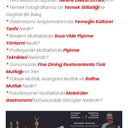
*
Yeni Restoran Açarken
Nelere Dikkat Etmeli
yim?
*
Yemek Fotoğraflarına Ve
Yemek Stilistliği
ne
Eleştirel Bir Bakış
*
Gastronomi Araştırmalarında
Yemeğin Kültürel
Tarihi
Nedir?
*
Modern Mutfaklarda
Sous Vide Pişirme
Yöntemi
Nedir?
*
Profesyonel Mutfaklarda
Pişirme
Teknikleri
Nelerdir?
*
Günümüzde
Fine Dining Restoranlarda Türk
Mutfağı
nın Yeri
*
Yüksek Mutfak, Avangard Mutfak ve
Rafine
Mutfak
Nedir?
*
Parofesyonel Mutfaklarda
Moleküler
Gastronomi
Konusundaki Görüşler Nelerdir?