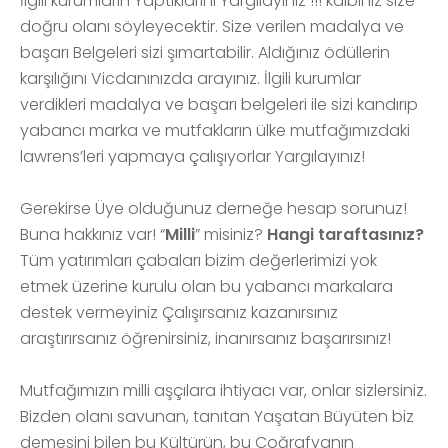
İlgili kurumların Yaptıklarını Yargılayınız !!! kalbiniz size
doğru olanı söyleyecektir. Size verilen madalya ve
başarı Belgeleri sizi şımartabilir. Aldığınız ödüllerin
karşılığını Vicdanınızda arayınız. İlgili kurumlar
verdikleri madalya ve başarı belgeleri ile sizi kandırıp
yabancı marka ve mutfakların ülke mutfağımızdaki
lawrens’leri yapmaya çalışıyorlar Yargılayınız!
Gerekirse Üye olduğunuz derneğe hesap sorunuz!
Buna hakkınız var! “
Milli
” misiniz?
Hangi taraftasınız?
Tüm yatırımları çabaları bizim değerlerimizi yok
etmek üzerine kurulu olan bu yabancı markalara
destek vermeyiniz Çalışırsanız kazanırsınız
araştırırsanız öğrenirsiniz, inanırsanız başarırsınız!
Mutfağımızın milli aşçılara ihtiyacı var, onlar sizlersiniz.
Bizden olanı savunan, tanıtan Yaşatan Büyüten biz
demesini bilen bu Kültürün, bu Coğrafyanın