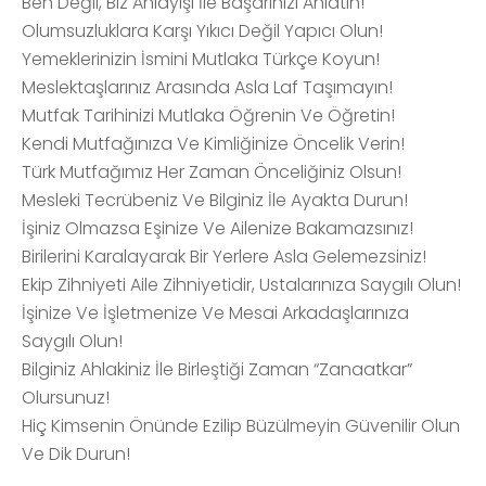
Ben Değil, Biz Anlayışı İle Başarınızı Anlatın!
Olumsuzluklara Karşı Yıkıcı Değil Yapıcı Olun!
Yemeklerinizin İsmini Mutlaka Türkçe Koyun!
Meslektaşlarınız Arasında Asla Laf Taşımayın!
Mutfak Tarihinizi Mutlaka Öğrenin Ve Öğretin!
Kendi Mutfağınıza Ve Kimliğinize Öncelik Verin!
Türk Mutfağımız Her Zaman Önceliğiniz Olsun!
Mesleki Tecrübeniz Ve Bilginiz İle Ayakta Durun!
İşiniz Olmazsa Eşinize Ve Ailenize Bakamazsınız!
Birilerini Karalayarak Bir Yerlere Asla Gelemezsiniz!
Ekip Zihniyeti Aile Zihniyetidir, Ustalarınıza Saygılı Olun!
İşinize Ve İşletmenize Ve Mesai Arkadaşlarınıza
Saygılı Olun!
Bilginiz Ahlakiniz İle Birleştiği Zaman “Zanaatkar”
Olursunuz!
Hiç Kimsenin Önünde Ezilip Büzülmeyin Güvenilir Olun
Ve Dik Durun!