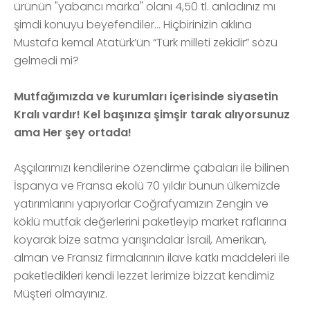
ürünün "yabancı marka" olanı 4,50 tl. anladınız mı
şimdi konuyu beyefendiler… Hiçbirinizin aklına
Mustafa kemal Atatürk’ün “Türk milleti zekidir” sözü
gelmedi mi?
Mutfağımızda ve kurumları içerisinde siyasetin
Kralı vardır! Kel başınıza şimşir tarak alıyorsunuz
ama Her şey ortada!
Aşçılarımızı kendilerine özendirme çabaları ile bilinen
İspanya ve Fransa ekolü 70 yıldır bunun ülkemizde
yatırımlarını yapıyorlar Coğrafyamızın Zengin ve
köklü mutfak değerlerini paketleyip market raflarına
koyarak bize satma yarışındalar İsrail, Amerikan,
alman ve Fransız firmalarının ilave katkı maddeleri ile
paketledikleri kendi lezzet lerimize bizzat kendimiz
Müşteri olmayınız.