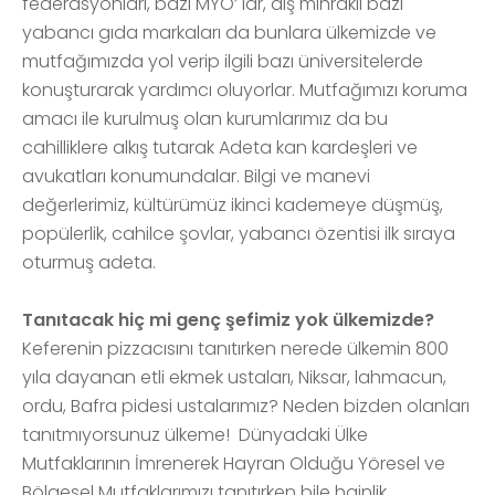
federasyonları, bazı MYO’ lar, dış mihraklı bazı
yabancı gıda markaları da bunlara ülkemizde ve
mutfağımızda yol verip ilgili bazı üniversitelerde
konuşturarak yardımcı oluyorlar. Mutfağımızı koruma
amacı ile kurulmuş olan kurumlarımız da bu
cahilliklere alkış tutarak Adeta kan kardeşleri ve
avukatları konumundalar. Bilgi ve manevi
değerlerimiz, kültürümüz ikinci kademeye düşmüş,
popülerlik, cahilce şovlar, yabancı özentisi ilk sıraya
oturmuş adeta.
Tanıtacak hiç mi genç şefimiz yok ülkemizde?
Keferenin pizzacısını tanıtırken nerede ülkemin 800
yıla dayanan etli ekmek ustaları, Niksar, lahmacun,
ordu, Bafra pidesi ustalarımız? Neden bizden olanları
tanıtmıyorsunuz ülkeme! Dünyadaki Ülke
Mutfaklarının İmrenerek Hayran Olduğu Yöresel ve
Bölgesel Mutfaklarımızı tanıtırken bile hainlik