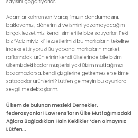
sayısını çoğaltıyorlar.
Adamlar kahraman Maraş ‘ımızın dondurmasını,
baklavamızı, dönerimizi ve ismini yazamayacağım
birçok lezzetimizi kendi isimleri ile bize satıyorlar. Peki
biz “Aciz miyiz-ki” lezzetlerimizi bu markaların tekeline
indeks ettiriyoruz! Bu yabancı markaların market
raflarındaki ürünlerinin kendi ülkelerinde bile bizim
ülkemizdeki kadar müşterisi yok! Bizim mutfağımızı
bozamazlarsa, kendi çizgilerine getiremezlerse kime
satacaklar ürünlerini? Lütfen gelmeyin bu oyunlara
sevgili meslektaşlarım.
Ülkem de bulunan mesleki Dernekler,
federasyonlar! Lawrens’ların Ülke Mutfağımızdaki
Ağlara Bağladıkları Hain Keklikler ‘den olmayınız
Lütfen...