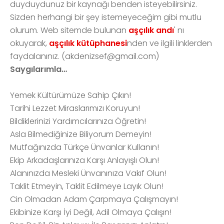
duyduydunuz bir kaynağı benden isteyebilirsiniz.
Sizden herhangi bir şey istemeyeceğim gibi mutlu
olurum. Web sitemde bulunan
aşçılık andı
' nı
okuyarak,
aşçılık kütüphanesi
nden ve ilgili linklerden
faydalanınız. (akdenizsef@gmail.com)
Saygılarımla…
Yemek Kültürümüze Sahip Çıkın!
Tarihi Lezzet Miraslarımızı Koruyun!
Bildiklerinizi Yardımcılarınıza Öğretin!
Asla Bilmediğinize Biliyorum Demeyin!
Mutfağınızda Türkçe Ünvanlar Kullanın!
Ekip Arkadaşlarınıza Karşı Anlayışlı Olun!
Alanınızda Mesleki Ünvanınıza Vakıf Olun!
Taklit Etmeyin, Taklit Edilmeye Layık Olun!
Cin Olmadan Adam Çarpmaya Çalışmayın!
Ekibinize Karşı İyi Değil, Adil Olmaya Çalışın!