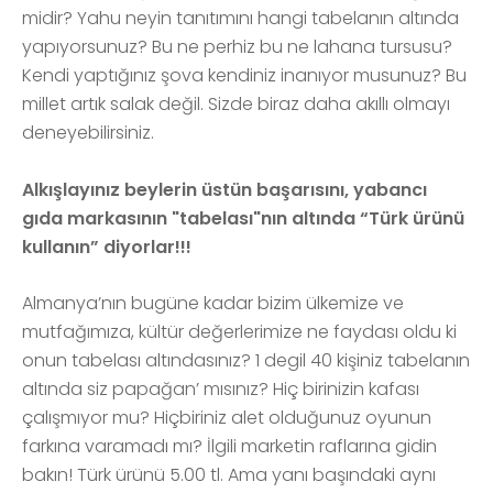
midir? Yahu neyin tanıtımını hangi tabelanın altında
yapıyorsunuz? Bu ne perhiz bu ne lahana tursusu?
Kendi yaptığınız şova kendiniz inanıyor musunuz? Bu
millet artık salak değil. Sizde biraz daha akıllı olmayı
deneyebilirsiniz.
Alkışlayınız beylerin üstün başarısını, yabancı
gıda markasının "tabelası"nın altında “Türk ürünü
kullanın” diyorlar!!!
Almanya’nın bugüne kadar bizim ülkemize ve
mutfağımıza, kültür değerlerimize ne faydası oldu ki
onun tabelası altındasınız? 1 degil 40 kişiniz tabelanın
altında siz papağan’ mısınız? Hiç birinizin kafası
çalışmıyor mu? Hiçbiriniz alet olduğunuz oyunun
farkına varamadı mı? İlgili marketin raflarına gidin
bakın! Türk ürünü 5.00 tl. Ama yanı başındaki aynı