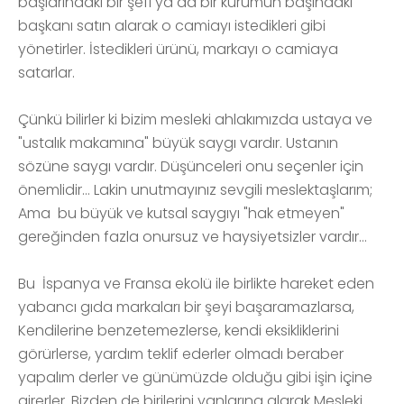
başlarındaki bir şefi ya da bir kurumun başındaki
başkanı satın alarak o camiayı istedikleri gibi
yönetirler. İstedikleri ürünü, markayı o camiaya
satarlar.
Çünkü bilirler ki bizim mesleki ahlakımızda ustaya ve
"ustalık makamına" büyük saygı vardır. Ustanın
sözüne saygı vardır. Düşünceleri onu seçenler için
önemlidir… Lakin unutmayınız sevgili meslektaşlarım;
Ama bu büyük ve kutsal saygıyı "hak etmeyen"
gereğinden fazla onursuz ve haysiyetsizler vardır…
Bu İspanya ve Fransa ekolü ile birlikte hareket eden
yabancı gıda markaları bir şeyi başaramazlarsa,
Kendilerine benzetemezlerse, kendi eksikliklerini
görürlerse, yardım teklif ederler olmadı beraber
yapalım derler ve günümüzde olduğu gibi işin içine
girerler. Bizden de birilerini yanlarına alarak Mesleki