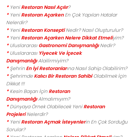
*
Yeni
Restoran Nasıl Açılır
?
*
Yeni
Restoran Açarken
En Çok Yapılan Hatalar
Nelerdir?
*
Yeni
Restoran Konsepti
Nedir? Nasıl Oluşturulur?
*
Yeni
Restoran Açarken Nelere Dikkat Etmeli
yim?
*
Uluslararası
Gastronomi Danışmanlığı
Nedir?
*
Uluslararası
Yiyecek Ve İçecek
Danışmanlığı
Alailirmiyim?
*
Şehrin
En İyi Restoranlar
ına Nasıl Sahip Olabilirim?
*
Şehrimde
Kalıcı Bir Restoran Sahibi
Olabilmek İçin
Dikkat !!!
*
Kesin Başarı İçin
Restoran
Danışmanlığı
Almalımıyım?
*
Dünyaya Örnek Olabilecek Yeni
Restoran
Projeleri
Nelerdir?
*
Yeni
Restoran Açmak İsteyenler
in En Çok Sorduğu
Sorular?