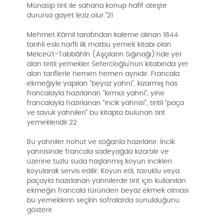
Münasip tirit ile sahana konup hafif ateşte
durursa gayet leziz olur.”21
Mehmet Kâmil tarafından kaleme alınan 1844
tarihli eski harfli ilk matbu yemek kitabı olan
Melceü’t-Tabbâhîn (Aşçıların Sığınağı)’nde yer
alan tiritli yemekler Sefercioğlu’nun kitabında yer
alan tariflerle hemen hemen aynıdır. Francala
ekmeğiyle yapılan “beyaz yahni”, kızarmış has
francalayla hazırlanan “kırmızı yahni”, yine
francalayla hazırlanan “incik yahnisi”, tiritli “paça
ve tavuk yahnileri” bu kitapta bulunan tirit
yemekleridir.22
Bu yahniler nohut ve soğanla hazırlanır. İncik
yahnisinde francala sadeyağda kızartılır ve
üzerine tuzlu suda haşlanmış koyun incikleri
koyularak servis edilir. Koyun etli, tavuklu veya
paçayla hazırlanan yahnilerde tirit için kullanılan
ekmeğin francala türünden beyaz ekmek olması
bu yemeklerin seçkin sofralarda sunulduğunu
gösterir.