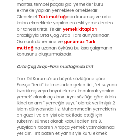
mantısı, tembel paçası gibi yemekler kuru
ekmekle yapılan yemeklere örneklerdir.
Türk mutfağı
Gleneksel
nda kurumuş ve arta
kalan ekmeklerle yapılan en eski yemeklerden
yemek kitapları
bir tanesi tirittir. Tiridin
aracılığıyla Orta Çağ Arap-Fars dünyasından,
günümüz Türk
Osmanlı dönemine ve
mutfağı
na uzanan öyküsü bu kısa çalışmanın
konusunu oluşturmaktadır.
Orta Çağ Arap-Fars mutfağında tirit
Türk Dil Kurumu’nun büyük sözlüğüne göre
Farsça “terid” kelimesinden gelen tirit, “et suyuna
kızartılmış veya bayat ekmek konularak yapılan
yemek” olarak açıklanır. Aynı sözlüğe göre tiridin
ikinci anlamı “ yemeğin suyu” olarak verilmiştir.2
İslam dünyasında Hz. Muhammed’in yemeklerin
en güzeli ve en iyisi olarak ifade ettiği için
tüketimi sünnet olarak kabul edilen tirit 9.
yüzyıldan itibaren Arapça yemek yazmalarında
yer alır. Tirit bazen et yahnisiyle kuru ekmek