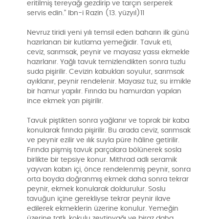
eritilmiş tereyağı gezdirip ve tarçın serperek
servis edin.” Ibn-i Razin (13. yüzyıl)11
Nevruz tiridi yeni yılı temsil eden baharın ilk günü
hazırlanan bir kutlama yemeğidir. Tavuk eti,
ceviz, sarımsak, peynir ve mayasız yassı ekmekle
hazırlanır. Yağlı tavuk temizlendikten sonra tuzlu
suda pişirilir. Cevizin kabukları soyulur, sarımsak
ayıklanır, peynir rendelenir. Mayasız tuz, su irmikle
bir hamur yapılır. Fırında bu hamurdan yapılan
ince ekmek yarı pişirilir.
Tavuk piştikten sonra yağlanır ve toprak bir kaba
konularak fırında pişirilir. Bu arada ceviz, sarımsak
ve peynir ezilir ve ılık suyla püre hâline getirilir.
Fırında pişmiş tavuk parçalara bölünerek sosla
birlikte bir tepsiye konur. Mithrad adlı seramik
yayvan kabın içi, önce rendelenmiş peynir, sonra
orta boyda doğranmış ekmek daha sonra tekrar
peynir, ekmek konularak doldurulur. Soslu
tavuğun içine gerekliyse tekrar peynir ilave
edilerek ekmeklerin üzerine konulur. Yemeğin
üzerine tatlı, kokulu zeytinyağı ve biraz daha