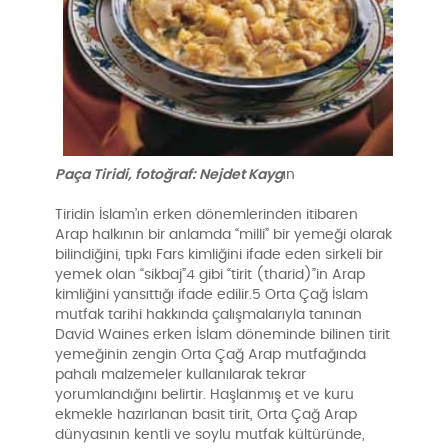
Paça Tiridi, fotoğraf: Nejdet Kayg
ın
Tiridin İslam’ın erken dönemlerinden itibaren
Arap halkının bir anlamda “milli” bir yemeği olarak
bilindiğini, tıpkı Fars kimliğini ifade eden sirkeli bir
yemek olan “sikbaj”4 gibi “tirit (tharid)”in Arap
kimliğini yansıttığı ifade edilir.5 Orta Çağ İslam
mutfak tarihi hakkında çalışmalarıyla tanınan
David Waines erken İslam döneminde bilinen tirit
yemeğinin zengin Orta Çağ Arap mutfağında
pahalı malzemeler kullanılarak tekrar
yorumlandığını belirtir. Haşlanmış et ve kuru
ekmekle hazırlanan basit tirit, Orta Çağ Arap
dünyasının kentli ve soylu mutfak kültüründe,