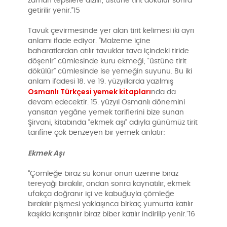
zaman tepsilere dizilir, üstüne tirit dökülür sonra
getirilir yenir.”15
Tavuk çevirmesinde yer alan tirit kelimesi iki ayrı
anlamı ifade ediyor. “Malzeme içine
baharatlardan atılır tavuklar tava içindeki tiride
döşenir” cümlesinde kuru ekmeği; “üstüne tirit
dökülür” cümlesinde ise yemeğin suyunu. Bu iki
anlam ifadesi 18. ve 19. yüzyıllarda yazılmış
Osmanlı Türkçesi yemek kitapları
nda da
devam edecektir. 15. yüzyıl Osmanlı dönemini
yansıtan yegâne yemek tariflerini bize sunan
Şirvani, kitabında “ekmek aşı” adıyla günümüz tirit
tarifine çok benzeyen bir yemek anlatır:
Ekmek Aşı
“Çömleğe biraz su konur onun üzerine biraz
tereyağı bırakılır, ondan sonra kaynatılır, ekmek
ufakça doğranır içi ve kabuğuyla çömleğe
bırakılır pişmesi yaklaşınca birkaç yumurta katılır
kaşıkla karıştırılır biraz biber katılır indirilip yenir.”16