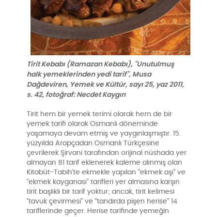
Tirit Kebabı (Ramazan Kebabı), "Unutulmuş
halk yemeklerinden yedi tarif", Musa
Dağdeviren, Yemek ve Kültür, sayı 25, yaz 2011,
s. 42, fotoğraf: Necdet Kaygın
Tirit hem bir yemek terimi olarak hem de bir
yemek tarifi olarak Osmanlı döneminde
yaşamaya devam etmiş ve yaygınlaşmıştır. 15.
yüzyılda Arapçadan Osmanlı Türkçesine
çevrilerek Şirvani tarafından orijinal nüshada yer
almayan 81 tarif eklenerek kaleme alınmış olan
Kitabüt-Tabih’te ekmekle yapılan “ekmek aşı” ve
“ekmek kayganası” tarifleri yer almasına karşın
tirit başlıklı bir tarif yoktur; ancak, tirit kelimesi
“tavuk çevirmesi” ve “tandırda pişen herise” 14
tariflerinde geçer. Herise tarifinde yemeğin