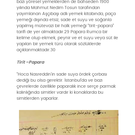
bazı yöresel yemeklerden de bahseden 1900
yılında Mahmut Nedim Tosun tarafından
yayımlanan Aşçıbaşı adlı yemek kitabında, paça
yemeği dışında etsiz, sade et suyu ve soğanla
yapılmış mütevazi bir halk yemeği “tirit-papara”
tarifi de yer almaktadır.29 Papara Rumca bir
kelime olup ekmek, peynir ve et suyu veya süt ile
yapılan bir yemek türü olarak sözlüklerde
açıklanmaktadır.30
Tirit –Papara
“Hoca Nasreddin’in sade suya ördek çorbası
dediği bu olsa gerektir. İstanbul’da ve bazı
çevrelerde özellikle paparalık ince serçe parmak
kalınlığında simitler vardır ki konaklarda bu
simitlerden yaparlar.