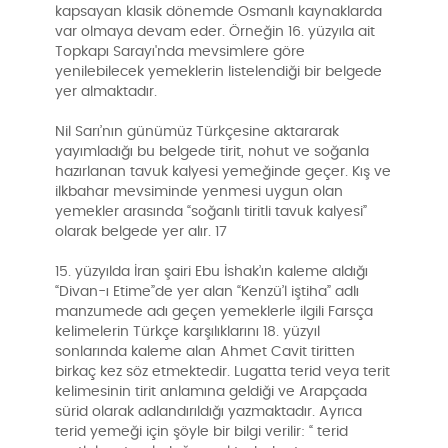
kapsayan klasik dönemde Osmanlı kaynaklarda
var olmaya devam eder. Örneğin 16. yüzyıla ait
Topkapı Sarayı'nda mevsimlere göre
yenilebilecek yemeklerin listelendiği bir belgede
yer almaktadır.
Nil Sarı’nın günümüz Türkçesine aktararak
yayımladığı bu belgede tirit, nohut ve soğanla
hazırlanan tavuk kalyesi yemeğinde geçer. Kış ve
ilkbahar mevsiminde yenmesi uygun olan
yemekler arasında “soğanlı tiritli tavuk kalyesi”
olarak belgede yer alır. 17
15. yüzyılda İran şairi Ebu İshak’ın kaleme aldığı
“Divan-ı Etime”de yer alan “Kenzü’l iştiha” adlı
manzumede adı geçen yemeklerle ilgili Farsça
kelimelerin Türkçe karşılıklarını 18. yüzyıl
sonlarında kaleme alan Ahmet Cavit tiritten
birkaç kez söz etmektedir. Lugatta terid veya terit
kelimesinin tirit anlamına geldiği ve Arapçada
sürid olarak adlandırıldığı yazmaktadır. Ayrıca
terid yemeği için şöyle bir bilgi verilir: “ terid