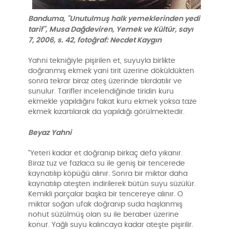
Banduma, "Unutulmuş halk yemeklerinden yedi
tarif", Musa Dağdeviren, Yemek ve Kültür, sayı
7, 2006, s. 42, fotoğraf: Necdet Kaygın
Yahni tekniğiyle pişirilen et, suyuyla birlikte
doğranmış ekmek yani tirit üzerine döküldükten
sonra tekrar biraz ateş üzerinde tıkırdatılır ve
sunulur. Tarifler incelendiğinde tiridin kuru
ekmekle yapıldığını fakat kuru ekmek yoksa taze
ekmek kızartılarak da yapıldığı görülmektedir.
Beyaz Yahni
“Yeteri kadar et doğranıp birkaç defa yıkanır.
Biraz tuz ve fazlaca su ile geniş bir tencerede
kaynatılıp köpüğü alınır. Sonra bir miktar daha
kaynatılıp ateşten indirilerek bütün suyu süzülür.
Kemikli parçalar başka bir tencereye alınır. O
miktar soğan ufak doğranıp suda haşlanmış
nohut süzülmüş olan su ile beraber üzerine
konur. Yağlı suyu kalıncaya kadar ateşte pişirilir.