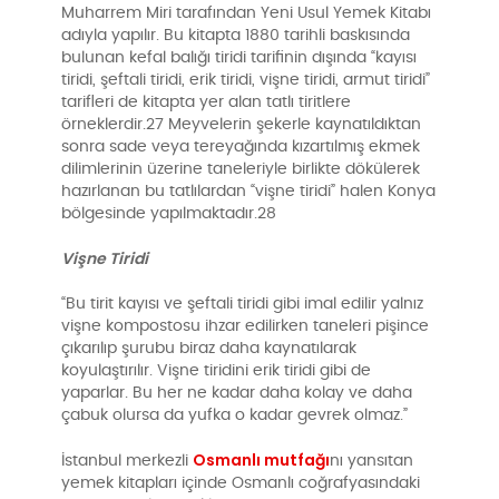
Muharrem Miri tarafından Yeni Usul Yemek Kitabı
adıyla yapılır. Bu kitapta 1880 tarihli baskısında
bulunan kefal balığı tiridi tarifinin dışında “kayısı
tiridi, şeftali tiridi, erik tiridi, vişne tiridi, armut tiridi”
tarifleri de kitapta yer alan tatlı tiritlere
örneklerdir.27 Meyvelerin şekerle kaynatıldıktan
sonra sade veya tereyağında kızartılmış ekmek
dilimlerinin üzerine taneleriyle birlikte dökülerek
hazırlanan bu tatlılardan “vişne tiridi” halen Konya
bölgesinde yapılmaktadır.28
Vişne Tiridi
“Bu tirit kayısı ve şeftali tiridi gibi imal edilir yalnız
vişne kompostosu ihzar edilirken taneleri pişince
çıkarılıp şurubu biraz daha kaynatılarak
koyulaştırılır. Vişne tiridini erik tiridi gibi de
yaparlar. Bu her ne kadar daha kolay ve daha
çabuk olursa da yufka o kadar gevrek olmaz.”
Osmanlı mutfağı
İstanbul merkezli
nı yansıtan
yemek kitapları içinde Osmanlı coğrafyasındaki