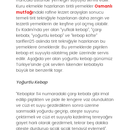
francala üstünde yemeğin suyuyla servis edilir.
Osmanlı
Kuru ekmekle hazırlanan tiritli yemekler
mutfağı
ndaki rafine lezzet arayışları sonucu
temeli tirit tekniğiyle hazırlanan daha zengin ve
lezzetli yemeklerin de keşfine yol açmış olabilir.
Ev Kadını’nda yer alan “yufkalı kebap”, “çarşı
kebabı, “yoğurtlu kebap” ve “kebap köfte”
tarifleri25 aslında tirit tekniğiyle hazırlanan bu
yemeklere örneklerdir. Bu yemeklerde pişirilen
kebap et suyuyla ıslatılmış pide üzerinde servis
edilir. Aşağıda yer alan yoğurtlu kebap günümüz
Türkiye’sinde çok sevilen İskender kebabıyla
büyük bir benzerlik taşır.
Yoğurtlu Kebap
“Kebaplar 114 numaradaki çarşı kebabı gibi imal
edilip piştikten ve pide ile lengere vaz olunduktan
ve cüzi et suyu gezdirdikten sonra üzerine
sarımsaklı yoğurdu geçirip, ateşte suyunu
çektirmeli ve cüzi et suyuyla kızdırılmış tereyağını
gayet harlı olarak gezdirmeli, tekrar beş dakika
ateşte durdurup sıcak sıcak tenavül eylemeli”.