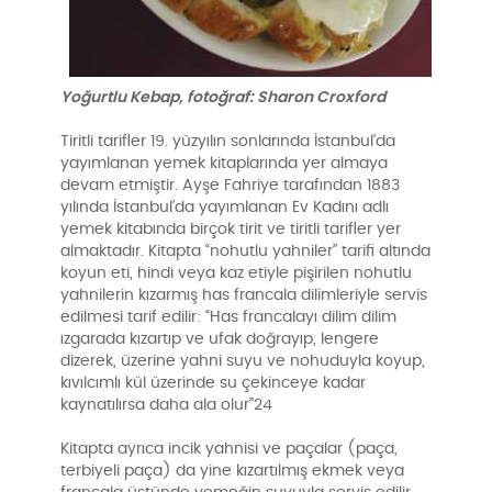
Yoğurtlu Kebap, fotoğraf: Sharon Croxford
Tiritli tarifler 19. yüzyılın sonlarında İstanbul’da
yayımlanan yemek kitaplarında yer almaya
devam etmiştir. Ayşe Fahriye tarafından 1883
yılında İstanbul’da yayımlanan Ev Kadını adlı
yemek kitabında birçok tirit ve tiritli tarifler yer
almaktadır. Kitapta “nohutlu yahniler” tarifi altında
koyun eti, hindi veya kaz etiyle pişirilen nohutlu
yahnilerin kızarmış has francala dilimleriyle servis
edilmesi tarif edilir: “Has francalayı dilim dilim
ızgarada kızartıp ve ufak doğrayıp, lengere
dizerek, üzerine yahni suyu ve nohuduyla koyup,
kıvılcımlı kül üzerinde su çekinceye kadar
kaynatılırsa daha ala olur”24
Kitapta ayrıca incik yahnisi ve paçalar (paça,
terbiyeli paça) da yine kızartılmış ekmek veya