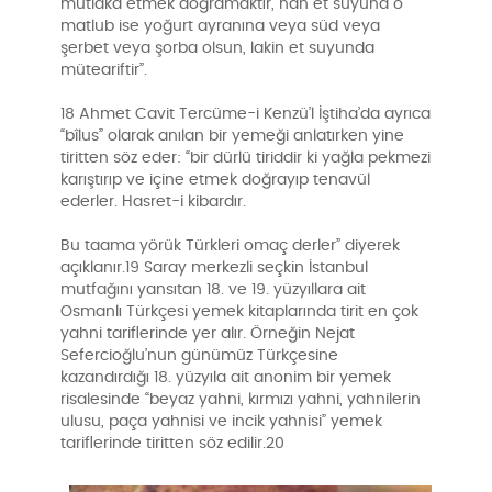
mutlaka etmek doğramaktır, hah et suyuna o
matlub ise yoğurt ayranına veya süd veya
şerbet veya şorba olsun, lakin et suyunda
müteariftir”.
18 Ahmet Cavit Tercüme-i Kenzü’l İştiha’da ayrıca
“bîlus” olarak anılan bir yemeği anlatırken yine
tiritten söz eder: “bir dürlü tiriddir ki yağla pekmezi
karıştırıp ve içine etmek doğrayıp tenavül
ederler. Hasret-i kibardır.
Bu taama yörük Türkleri omaç derler” diyerek
açıklanır.19 Saray merkezli seçkin İstanbul
mutfağını yansıtan 18. ve 19. yüzyıllara ait
Osmanlı Türkçesi yemek kitaplarında tirit en çok
yahni tariflerinde yer alır. Örneğin Nejat
Sefercioğlu’nun günümüz Türkçesine
kazandırdığı 18. yüzyıla ait anonim bir yemek
risalesinde “beyaz yahni, kırmızı yahni, yahnilerin
ulusu, paça yahnisi ve incik yahnisi” yemek
tariflerinde tiritten söz edilir.20