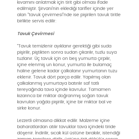
kıvamını anlatmak için tirit gibi olması ifade
edilmiştir. Şirvani’nin eklediği tarifler içinde yer
alan “tavuk çevirmesi”nde ise pişirilen tavuk tiritle
birlikte servis edilir:
Tavuk Çevirmesi
“Tavuk temizlenir ayıklanır gerektiği gibi suda
pişirilir, piştikten sonra sudan çıkarılır, tuzlu suya
tuzlanır. Üç tavuk için on beş yumurta çırpılır,
içine elenmiş un konur, yumurta ile bulamaç
haline gelene kadar çalkalanır yumurtanın tuzu
eklenir. Tavuk dört parça edilir. Yapılmış olan
çalkalanmış yumurtaya batırılır saf tatlı
tereyağında tava içinde kavrulur. Tamamen
kızarınca bir miktar doğranmış soğan tavuk
kavrulan yağda pişirilir, içine bir miktar bal ve
sirke konur.
Lezzetli olmasına dikkat edilir. Malzeme içine
baharatlardan atılır tavuklar tava içindeki tiride
döşenir. İndirilir, sıcak kül üstüne bırakılır, istendiği