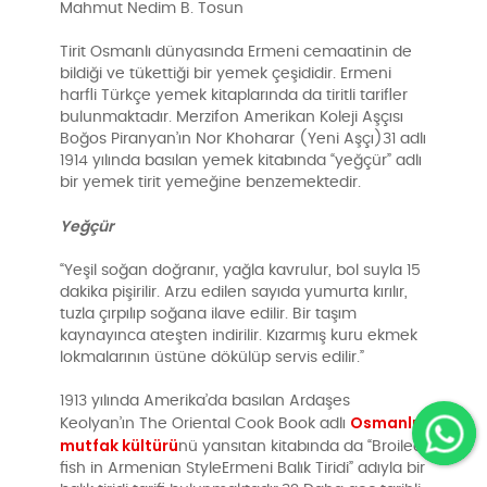
Mahmut Nedim B. Tosun
Tirit Osmanlı dünyasında Ermeni cemaatinin de
bildiği ve tükettiği bir yemek çeşididir. Ermeni
harfli Türkçe yemek kitaplarında da tiritli tarifler
bulunmaktadır. Merzifon Amerikan Koleji Aşçısı
Boğos Piranyan’ın Nor Khoharar (Yeni Aşçı)31 adlı
1914 yılında basılan yemek kitabında “yeğçür” adlı
bir yemek tirit yemeğine benzemektedir.
Yeğçür
“Yeşil soğan doğranır, yağla kavrulur, bol suyla 15
dakika pişirilir. Arzu edilen sayıda yumurta kırılır,
tuzla çırpılıp soğana ilave edilir. Bir taşım
kaynayınca ateşten indirilir. Kızarmış kuru ekmek
lokmalarının üstüne dökülüp servis edilir.”
1913 yılında Amerika’da basılan Ardaşes
Osmanlı
Keolyan’ın The Oriental Cook Book adlı
mutfak kültürü
nü yansıtan kitabında da “Broiled
fish in Armenian StyleErmeni Balık Tiridi” adıyla bir