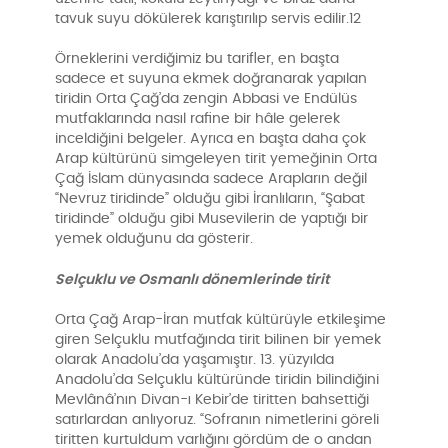
tavuk suyu dökülerek karıştırılıp servis edilir.12
Örneklerini verdiğimiz bu tarifler, en başta
sadece et suyuna ekmek doğranarak yapılan
tiridin Orta Çağ’da zengin Abbasi ve Endülüs
mutfaklarında nasıl rafine bir hâle gelerek
inceldiğini belgeler. Ayrıca en başta daha çok
Arap kültürünü simgeleyen tirit yemeğinin Orta
Çağ İslam dünyasında sadece Arapların değil
“Nevruz tiridinde” olduğu gibi İranlıların, “Şabat
tiridinde” olduğu gibi Musevilerin de yaptığı bir
yemek olduğunu da gösterir.
Selçuklu ve Osmanlı dönemlerinde tirit
Orta Çağ Arap-İran mutfak kültürüyle etkileşime
giren Selçuklu mutfağında tirit bilinen bir yemek
olarak Anadolu’da yaşamıştır. 13. yüzyılda
Anadolu’da Selçuklu kültüründe tiridin bilindiğini
Mevlânâ’nın Divan-ı Kebir’de tiritten bahsettiği
satırlardan anlıyoruz. “Sofranın nimetlerini göreli
tiritten kurtuldum varlığını gördüm de o andan