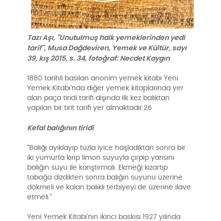
Tazı Aşı, "Unutulmuş halk yemeklerinden yedi
tarif", Musa Dağdeviren, Yemek ve Kültür, sayı
39, kış 2015, s. 34, fotoğraf: Necdet Kaygın
1880 tarihli basılan anonim yemek kitabı Yeni
Yemek Kitabı’nda diğer yemek kitaplarında yer
alan paça tiridi tarifi dışında ilk kez balıktan
yapılan bir tirit tarifi yer almaktadır.26
Kefal balığının tiridi
“Balığı ayıklayıp tuzla iyice haşladıktan sonra bir
iki yumurta kırıp limon suyuyla çırpıp yarısını
balığın suyu ile karıştırmalı. Ekmeği kızartıp
tabağa dizdikten sonra balığın suyunu üzerine
dökmeli ve kalan balıklı terbiyeyi de üzerine ilave
etmeli.”
Yeni Yemek Kitabı’nın ikinci baskısı 1927 yılında