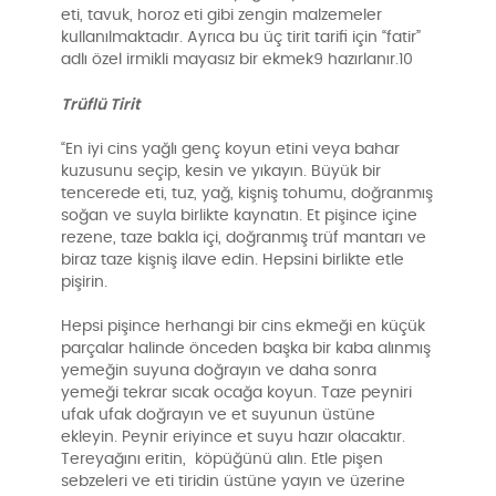
eti, tavuk, horoz eti gibi zengin malzemeler
kullanılmaktadır. Ayrıca bu üç tirit tarifi için “fatir”
adlı özel irmikli mayasız bir ekmek9 hazırlanır.10
Trüflü Tirit
“En iyi cins yağlı genç koyun etini veya bahar
kuzusunu seçip, kesin ve yıkayın. Büyük bir
tencerede eti, tuz, yağ, kişniş tohumu, doğranmış
soğan ve suyla birlikte kaynatın. Et pişince içine
rezene, taze bakla içi, doğranmış trüf mantarı ve
biraz taze kişniş ilave edin. Hepsini birlikte etle
pişirin.
Hepsi pişince herhangi bir cins ekmeği en küçük
parçalar halinde önceden başka bir kaba alınmış
yemeğin suyuna doğrayın ve daha sonra
yemeği tekrar sıcak ocağa koyun. Taze peyniri
ufak ufak doğrayın ve et suyunun üstüne
ekleyin. Peynir eriyince et suyu hazır olacaktır.
Tereyağını eritin, köpüğünü alın. Etle pişen
sebzeleri ve eti tiridin üstüne yayın ve üzerine