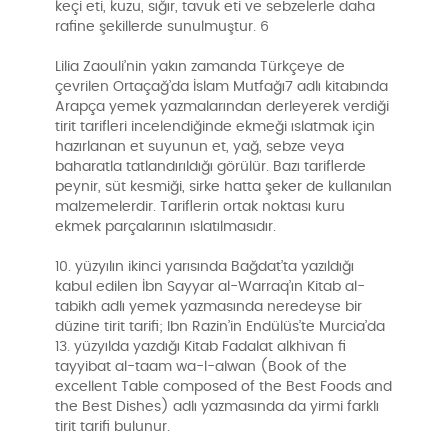
keçi eti, kuzu, sığır, tavuk eti ve sebzelerle daha
rafine şekillerde sunulmuştur. 6
Lilia Zaouli’nin yakın zamanda Türkçeye de
çevrilen Ortaçağ’da İslam Mutfağı7 adlı kitabında
Arapça yemek yazmalarından derleyerek verdiği
tirit tarifleri incelendiğinde ekmeği ıslatmak için
hazırlanan et suyunun et, yağ, sebze veya
baharatla tatlandırıldığı görülür. Bazı tariflerde
peynir, süt kesmiği, sirke hatta şeker de kullanılan
malzemelerdir. Tariflerin ortak noktası kuru
ekmek parçalarının ıslatılmasıdır.
10. yüzyılın ikinci yarısında Bağdat’ta yazıldığı
kabul edilen İbn Sayyar al-Warraq’ın Kitab al-
tabikh adlı yemek yazmasında neredeyse bir
düzine tirit tarifi; Ibn Razin’in Endülüs’te Murcia’da
13. yüzyılda yazdığı Kitab Fadalat alkhivan fi
tayyibat al-taam wa-l-alwan (Book of the
excellent Table composed of the Best Foods and
the Best Dishes) adlı yazmasında da yirmi farklı
tirit tarifi bulunur.