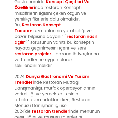
Konsept Çeşitleri Ve
Gastronomide
Özellikleri
nde restoran Konsepti,
misafirlerin ilgisini çeken özgün ve
yenilikçi fikirlerle dolu olmalıdır.
Restoran Konsept
Bu,
Tasarımı
uzmanlarının yaratıcılığı ve
restoran nasıl
pazar bilgisine dayanır. "
açılır
?" sorusunun yanıtı, bu konseptin
hayata geçirilmesini içerir ve Yeni
restoran projeleri
i, pazarın ihtiyaçlarına
ve trendlerine uygun olarak
şekillendirilmelidir.
Dünya Gastronomi Ve Turizm
2024
Trendleri
nde Restoran Mutfağı
Danışmanlığı, mutfak operasyonlarının
verimliliği ve yemek kalitesinin
artırılmasına odaklanırken, Restoran
Menüsü Danışmanlığı ise,
restoran trendleri
2024'de
nde menünün
çeşitliliğini ve müşteri taleplerini