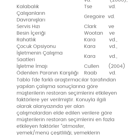
Kalabalık
Tse vd. (2002
Çalışanların
Gregoire vd. (1
Davranışları
Servis Hızı
Clark ve Woo
Besin İçeriği
Wootan ve Os
Rahatlık
Kara vd., (19
Çocuk Opsiyonu
Kara vd., (19
İşletmenin Çalışma
Kara vd., (1
Saatleri
İşletme İmajı
Cullen (2004)
Ödenilen Paranın Karşılığı
Raab vd. (2
Tablo 1’de farklı araştırmacılar tarafından
yapılan çalışma sonuçlarına göre
müşterilerin restoran seçimlerini etkileyen
faktörlere yer verilmiştir. Konuyla ilgili
olarak alanyazında yer alan
çalışmalardan elde edilen verilere göre
müşterilerin restoran seçimlerini en fazla
etkileyen faktörler “atmosfer,
yemek/menü çeşitliliği, yemeklerin