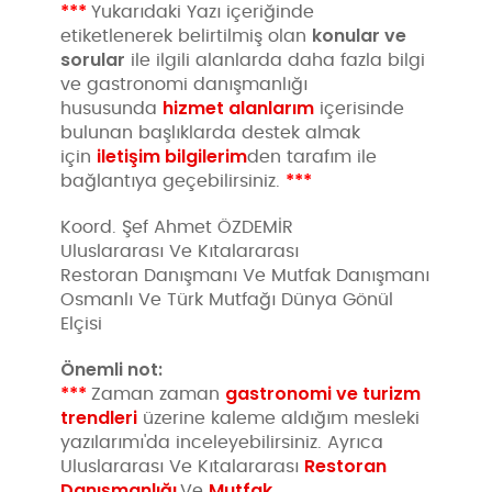
***
Yukarıdaki Yazı içeriğinde
konular ve
etiketlenerek belirtilmiş olan
sorular
ile ilgili alanlarda daha fazla bilgi
ve gastronomi danışmanlığı
hizmet alanlarım
hususunda
içerisinde
bulunan başlıklarda destek almak
iletişim bilgilerim
için
den tarafım ile
***
bağlantıya geçebilirsiniz.
Koord. Şef Ahmet ÖZDEMİR
Uluslararası Ve Kıtalararası
Restoran Danışmanı Ve Mutfak Danışmanı
Osmanlı Ve Türk Mutfağı Dünya Gönül
Elçisi
Önemli not:
***
gastronomi ve turizm
Zaman zaman
trendleri
üzerine kaleme aldığım mesleki
yazılarımı'da inceleyebilirsiniz. Ayrıca
Restoran
Uluslararası Ve Kıtalararası
Danışmanlığı
Mutfak
Ve