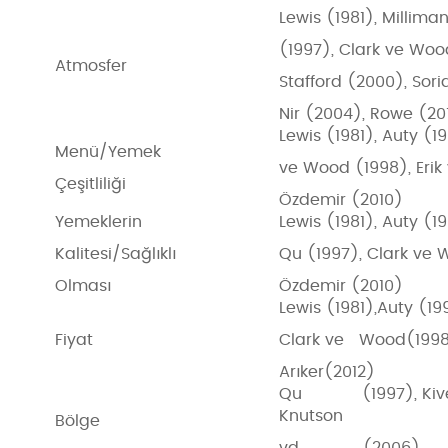
Lewis (1981), Millima
(1997), Clark ve Wo
Atmosfer
Stafford (2000), Sori
Nir (2004), Rowe (20
Lewis (1981), Auty (
Menü/Yemek
ve Wood (1998), Erik 
Çeşitliliği
Özdemir (2010)
Yemeklerin
Lewis (1981), Auty (19
Kalitesi/Sağlıklı
Qu (1997), Clark ve 
Olması
Özdemir (2010)
Lewis (1981),Auty (19
Fiyat
Clark ve Wood(1998)
Arıker(2012)
Qu (1997), Kivela 
Knutson
Bölge
vd. (2006), Özde