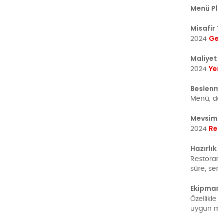
Menü Pl
Misafir 
Ge
2024
Maliyet
Ye
2024
Beslen
Menü, de
Mevsiml
Re
2024
Hazırlı
Restor
süre, se
Ekipman
Özellikl
uygun me