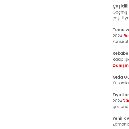
Çeşitlil
Geçmiş 
çeşitli 
Tema v
Re
2024
konsepti
Rekabet
Rakip iş
Danışm
Gıda Gü
Kullanıl
Fiyatla
Dü
2024
göz önün
Yenilik 
Zamanla 