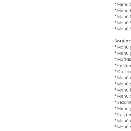
*
Menü St
*
Menü K
*
Menü 
*
Menü 
*
Menü S
Sorular
*
Menü p
*
Menü p
*
Mutfak
*
Restor
*
Otel m
*
Menü ta
*
Menü g
*
Menü fi
*
Menü ç
*
Sezonl
*
Menü y
*
Restor
*
Menü tr
*
Menü o