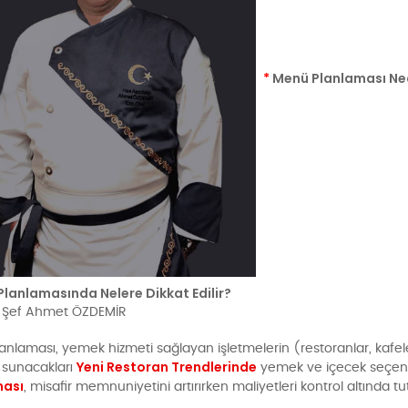
*
Menü Planlaması Ne
lanlamasında Nelere Dikkat Edilir?
 Şef Ahmet ÖZDEMİR
nlaması, yemek hizmeti sağlayan işletmelerin (restoranlar, kafeler, o
Yeni Restoran Trendlerinde
 sunacakları
yemek ve içecek seçenekl
ması
, misafir memnuniyetini artırırken maliyetleri kontrol altında t