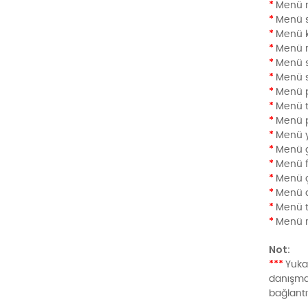
*
Menü ma
*
Menü st
*
Menü ka
*
Menü r
*
Menü s
*
Menü sa
*
Menü pl
*
Menü t
*
Menü pl
*
Menü yö
*
Menü ge
*
Menü f
*
Menü çe
*
Menü an
*
Menü tr
*
Menü re
Not:
***
Yukar
danışma
bağlantı