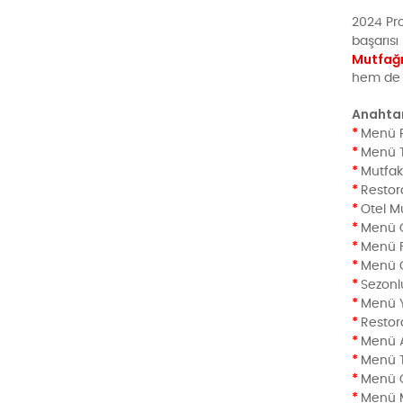
2024 Pro
başarısı
Mutfağ
hem de iş
Anahtar
*
Menü P
*
Menü T
*
Mutfak
*
Restor
*
Otel M
*
Menü G
*
Menü F
*
Menü Ç
*
Sezon
*
Menü 
*
Resto
*
Menü A
*
Menü T
*
Menü 
*
Menü M