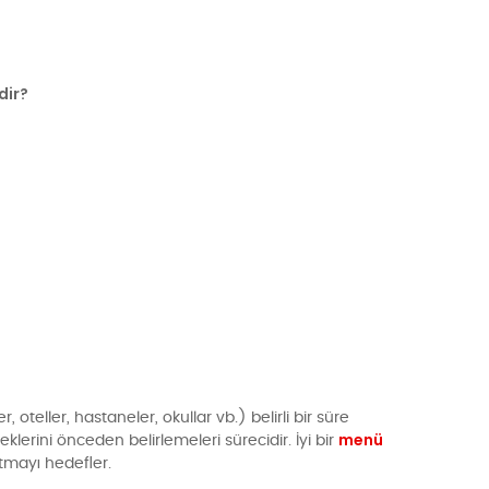
dir?
teller, hastaneler, okullar vb.) belirli bir süre
menü
erini önceden belirlemeleri sürecidir. İyi bir
utmayı hedefler.