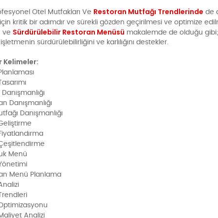
Restoran Mutfağı Trendlerinde
fesyonel Otel Mutfakları Ve
de d
 için kritik bir adımdır ve sürekli gözden geçirilmesi ve optimize ed
ı
Sürdürülebilir Restoran Menüsü
ve
makalemde de olduğu gibi; 
letmenin sürdürülebilirliğini ve karlılığını destekler.
 Kelimeler:
lanlaması
asarımı
 Danışmanlığı
an Danışmanlığı
utfağı Danışmanlığı
eliştirme
iyatlandırma
eşitlendirme
luk Menü
Yönetimi
ran Menü Planlama
nalizi
rendleri
Optimizasyonu
aliyet Analizi