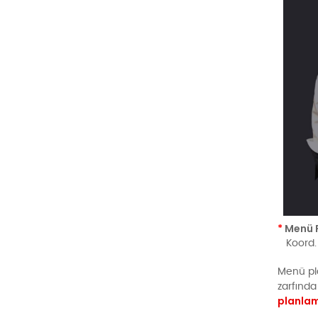
*
Menü P
Koord.
Menü pla
zarfında
planla