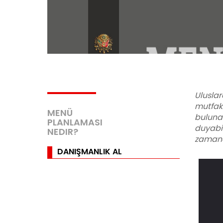
Uluslar
mutfak
MENÜ
bulunan
PLANLAMASI
duyabil
NEDIR?
zamanda
DANIŞMANLIK AL