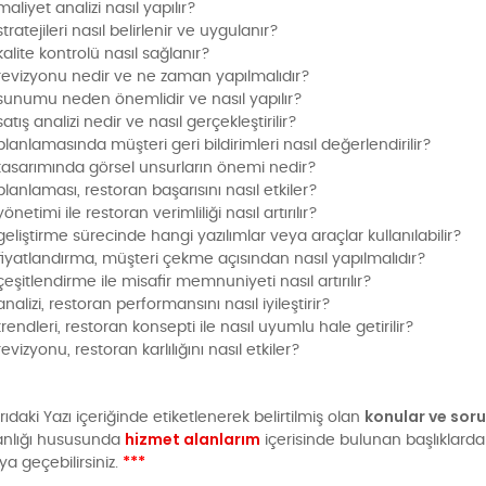
liyet analizi nasıl yapılır?
ratejileri nasıl belirlenir ve uygulanır?
lite kontrolü nasıl sağlanır?
evizyonu nedir ve ne zaman yapılmalıdır?
unumu neden önemlidir ve nasıl yapılır?
tış analizi nedir ve nasıl gerçekleştirilir?
anlamasında müşteri geri bildirimleri nasıl değerlendirilir?
asarımında görsel unsurların önemi nedir?
anlaması, restoran başarısını nasıl etkiler?
netimi ile restoran verimliliği nasıl artırılır?
liştirme sürecinde hangi yazılımlar veya araçlar kullanılabilir?
iyatlandırma, müşteri çekme açısından nasıl yapılmalıdır?
şitlendirme ile misafir memnuniyeti nasıl artırılır?
alizi, restoran performansını nasıl iyileştirir?
endleri, restoran konsepti ile nasıl uyumlu hale getirilir?
vizyonu, restoran karlılığını nasıl etkiler?
konular ve sor
ıdaki Yazı içeriğinde etiketlenerek belirtilmiş olan
hizmet alanlarım
nlığı hususunda
içerisinde bulunan başlıklard
***
ya geçebilirsiniz.