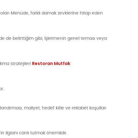
lan Menüde, farklı damak zevklerine hitap eden
e de belirttiğim gibi, İşletmenin genel teması veya
Restoran Mutfak
kma stratejileri
r.
andırması, maliyet, hedef kitle ve rekabet koşulları
 ilgisini canlı tutmak önemlidir.