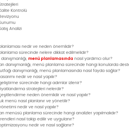
ratejileri
alite Kontrolü
Revizyonu
Sunumu
atış Analizi
:
lanlaması nedir ve neden önemlidir?
lanlama sürecinde nelere dikkat edilmelidir?
menü planlamasında
 danışmanlığı,
nasıl yardımcı olur?
an danışmanlığı, menü planlama sürecinde hangi konularda dest
utfağı danışmanlığı, menü planlamasında nasıl fayda sağlar?
sarımı nedir ve nasıl yapılır?
eliştirme sürecinde hangi adımlar izlenir?
yatlandırma stratejileri nelerdir?
eşitlendirme neden önemlidir ve nasıl yapılır?
uk menü nasıl planlanır ve yönetilir?
önetimi nedir ve nasıl yapılır?
an menüsü planlama sürecinde hangi analizler yapılmalıdır?
endleri nasıl takip edilir ve uygulanır?
ptimizasyonu nedir ve nasıl sağlanır?