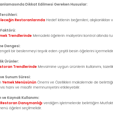
anlamasında Dikkat Edilmesi Gereken Hususlar:
Tercihleri:
leceğin Restoranlarında
Hedef kitlenin beğenileri, alışkanlıkları v
 Faktörü:
mek Trendlerinde
Menüdeki öğelerin maliyetini kontrol altında tut
me Dengesi:
ngeli bir beslenmeyi teşvik eden çeşitli besin öğelerini içermelidir
ik Ürünler:
storan Trendlerinde
Mevsimine uygun ürünlerin kullanımı, tazelik
k ve Sunum Süresi:
Yemek Menüsünün
an
Önemi ve Özellikleri makalemde de belirttiği
rvis hızını ve misafir memnuniyetini etkileyebilir.
 ve Kaynak Kullanımı:
Restoran Danışmanlığı
e
verdiğim işletmelerde belirttiğim Mutfakt
nü öğeleri seçilmelidir.