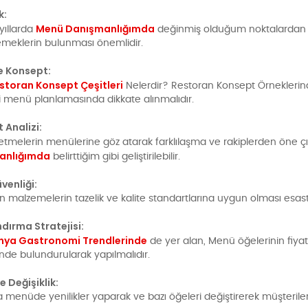
ik:
Menü Danışmanlığımda
yıllarda
değinmiş olduğum noktalardan o
yemeklerin bulunması önemlidir.
e Konsept:
storan Konsept Çeşitleri
Nelerdir? Restoran Konsept Örneklerind
 menü planlamasında dikkate alınmalıdır.
 Analizi:
letmelerin menülerine göz atarak farklılaşma ve rakiplerden öne çı
anlığımda
belirttiğim gibi geliştirilebilir.
venliği:
an malzemelerin tazelik ve kalite standartlarına uygun olması esastı
ndırma Stratejisi:
nya Gastronomi Trendlerinde
de yer alan, Menü öğelerinin fiyatl
de bulundurularak yapılmalıdır.
ve Değişiklik:
menüde yenilikler yaparak ve bazı öğeleri değiştirerek müşterilerin