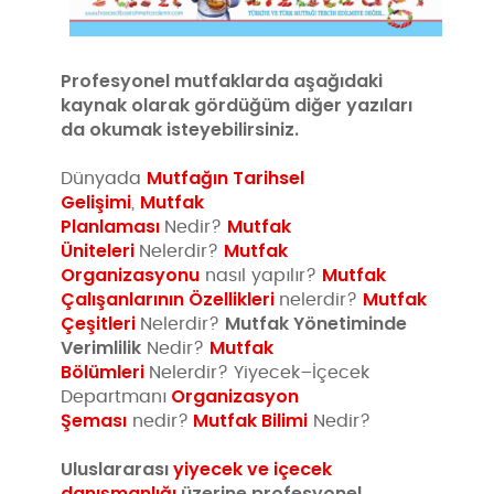
Profesyonel mutfaklarda aşağıdaki
kaynak olarak gördüğüm diğer yazıları
da okumak isteyebilirsiniz.
Mutfağın Tarihsel
Dünyada
Gelişimi
Mutfak
,
Planlaması
Mutfak
Nedir?
Üniteleri
Mutfak
Nelerdir?
Organizasyonu
Mutfak
nasıl yapılır?
Çalışanlarının Özellikleri
Mutfak
nelerdir?
Çeşitleri
Mutfak Yönetiminde
Nelerdir?
Verimlilik
Mutfak
Nedir?
Bölümleri
Nelerdir? Yiyecek–İçecek
Organizasyon
Departmanı
Şeması
Mutfak Bilimi
nedir?
Nedir?
Uluslararası
yiyecek ve içecek
danışmanlığı
üzerine profesyonel