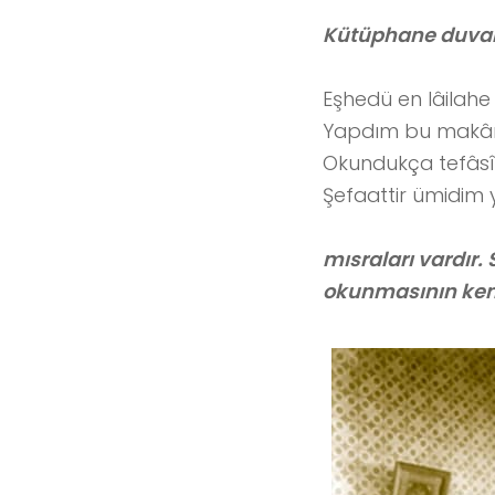
Kütüphane duvarı
Eşhedü en lâilahe i
Yapdım bu makâmı
Okundukça tefâsî
Şefaattir ümidim 
mısraları vardır.
okunmasının kend