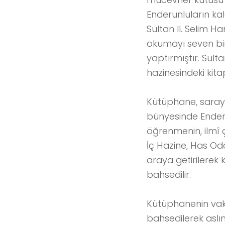
Enderunluların ka
Sultan II. Selim H
okumayı seven bir
yaptırmıştır. Sult
hazinesindeki kit
Kütüphane, saray 
bünyesinde Enderu
öğrenmenin, ilmî 
İç Hazine, Has O
araya getirilere
bahsedilir.
Kütüphanenin vakf
bahsedilerek asl