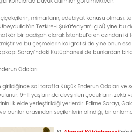
ibi konularda büyük atılımlar görülmektedir.
 çiçekçilerin, mimarların, edebiyat konusu olması, te
eydullah’ın Tezkire-i Şukûfeciyan’ı gibi) yine bu devre
tkâr bir padişah olarak İstanbul’a en azından iki 
iştir ve bu çeşmelerin kaligrafisi de yine onun eseri
pkapı Sarayı’ndaki Kütüphanesi de bunlardan biridi
nderun Odaları
girildiğinde sol tarafta Küçük Enderun Odaları ve 
ulunur. 9–11 yaşlarında devşirilen çocukların zekâ v
nin ilk elde yerleştirildiği yerlerdir. Edirne Sarayı, Ga
ve bunlar arasından seçilenlerin alındığı, bir anlamda
III.
Ahmed Kütüphanesi
’nin 