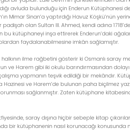
ldığı avluda bulunduğu için Enderun Kütüphanesi de
an’ın Mimar Sinan’a yaptırdığı Havuz Köşkü’nün yeri
 padişah olan Sultan III. Ahmed, kendi adına 1718’
an bu kütüphaneyi inşa ettirerek Enderun’daki ağalar
aplardan faydalanabilmesine imkân sağlamıştır.
halkının ilme rağbetini gösterir ki Osmanlı saray m
n ve Harem gibi iki okulu barındırmasından dolayı 
çalışma yapmanın teşvik edildiği bir mekândır. Kü
da Hazinesi ve Harem’de bulunan paha biçilmez yaz
k korunması sağlanmıştır. Zaten kütüphane kitabes
iyesinde, saray dışına hiçbir sebeple kitap çıkar
ında bir kütüphanenin nasıl korunacağı konusunda 