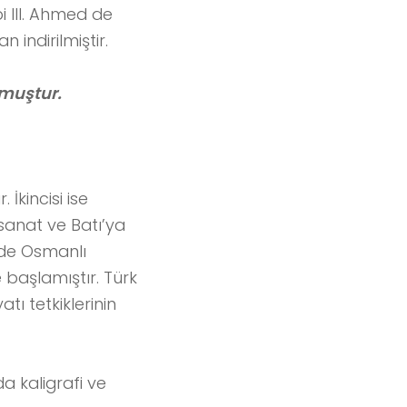
bi III. Ahmed de
 indirilmiştir.
lmuştur.
 İkincisi ise
 sanat ve Batı’ya
nde Osmanlı
başlamıştır. Türk
tı tetkiklerinin
a kaligrafi ve