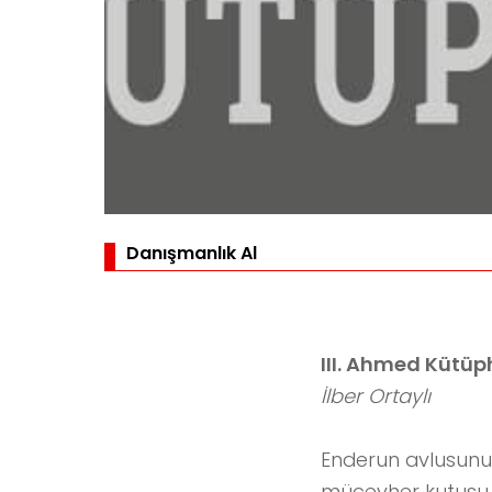
Danışmanlık Al
III. Ahmed Kütüp
İlber Ortaylı
Enderun avlusunu
mücevher kutusu g