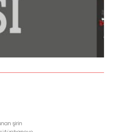
nan şirin
n kütüphaneye,