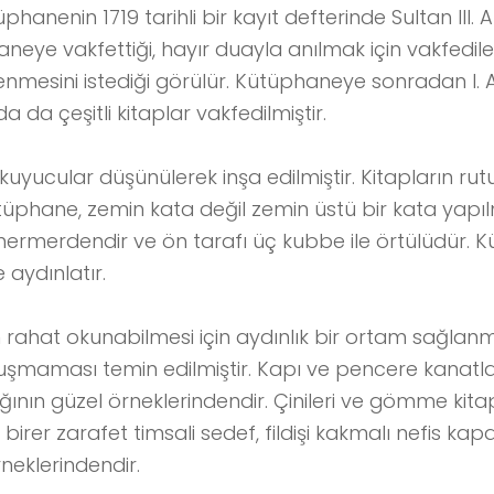
üphanenin 1719 tarihli bir kayıt defterinde Sultan III.
aneye vakfettiği, hayır duayla anılmak için vakfedile
mesini istediği görülür. Kütüphaneye sonradan I. A
 da çeşitli kitaplar vakfedilmiştir.
okuyucular düşünülerek inşa edilmiştir. Kitapların ru
üphane, zemin kata değil zemin üstü bir kata yapılm
ermerdendir ve ön tarafı üç kubbe ile örtülüdür. Kü
 aydınlatır.
n rahat okunabilmesi için aydınlık bir ortam sağlan
luşmaması temin edilmiştir. Kapı ve pencere kanatl
lığının güzel örneklerindendir. Çinileri ve gömme kit
 birer zarafet timsali sedef, fildişi kakmalı nefis kap
neklerindendir.