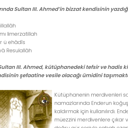
nda Sultan III. Ahmed’in bizzat kendisinin yazdığ
llallâh
 limerzatillah
r ü ehâdîs
yâ Resulallâh
 Sultan III. Ahmed, kütüphanedeki tefsir ve hadis k
isinin şefaatine vesile olacağı ümidini taşımakt
Kütüphanenin merdivenleri 
namazlarında Enderun koğuş
kaldırmak için kullanılırdı. En
müezzini merdivenlere çıkar 
doğru gür sesiyle sabah ezan