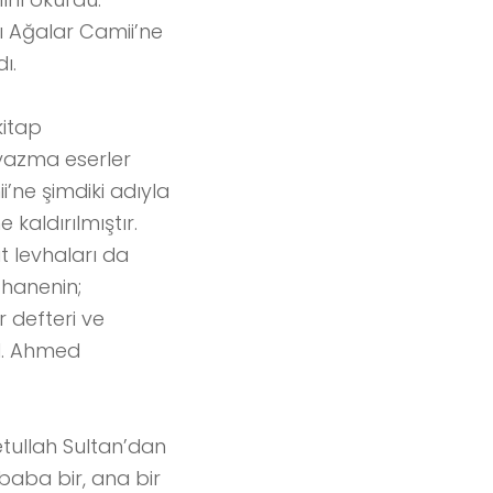
ı Ağalar Camii’ne
ı.
kitap
yazma eserler
’ne şimdiki adıyla
kaldırılmıştır.
t levhaları da
hanenin;
r defteri ve
II. Ahmed
etullah Sultan’dan
baba bir, ana bir