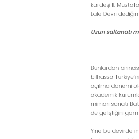
kardeşi II. Mustafa
Lale Devri dediğim
Uzun saltanatı m
Bunlardan birincisi
bilhassa Türkiye’n
açılma dönemi ola
akademik kurumlar
mimari sanatı Batı’
de geliştiğini g
Yine bu devirde m