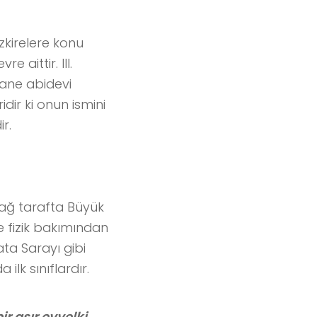
zkirelere konu
 aittir. III.
tane abidevi
dir ki onun ismini
r.
sağ tarafta Büyük
e fizik bakımından
lata Sarayı gibi
 ilk sınıflardır.
bir asır evvelki