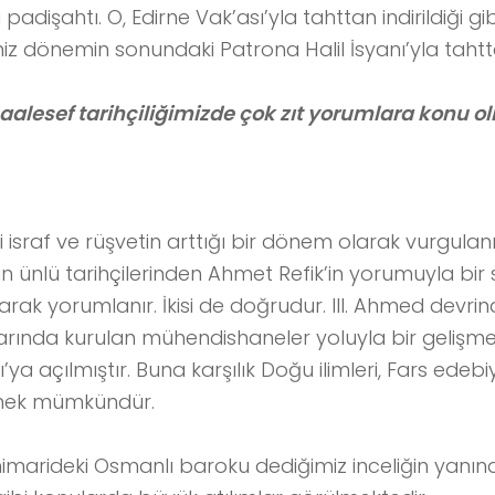
 padişahtı. O, Edirne Vak’ası’yla tahttan indirildiği gi
iz dönemin sonundaki Patrona Halil İsyanı’yla tahttan
aalesef tarihçiliğimizde çok zıt yorumlara konu o
 israf ve rüşvetin arttığı bir dönem olarak vurgulanır.
in ünlü tarihçilerinden Ahmet Refik’in yorumuyla bir
rak yorumlanır. İkisi de doğrudur. III. Ahmed devri
ında kurulan mühendishaneler yoluyla bir gelişme 
ya açılmıştır. Buna karşılık Doğu ilimleri, Fars edebiya
örmek mümkündür.
imarideki Osmanlı baroku dediğimiz inceliğin yanınd