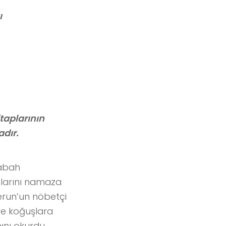
ı
itaplarının
adır.
sabah
larını namaza
derun’un nöbetçi
ve koğuşlara
ını okurdu.