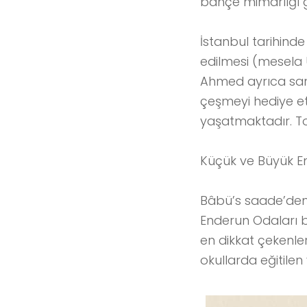
bahçe mimarlığı g
İstanbul tarihinde
edilmesi (mesela Ub
Ahmed ayrıca sana
çeşmeyi hediye etm
yaşatmaktadır. To
Küçük ve Büyük E
Bâbü’s saade’den 
Enderun Odaları b
en dikkat çekenleri
okullarda eğitilen 