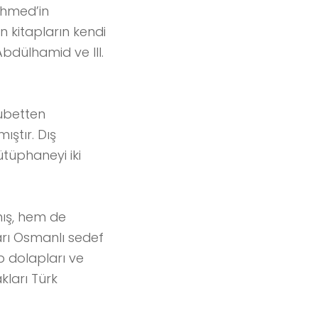
 Ahmed’in
n kitapların kendi
bdülhamid ve III.
tubetten
ıştır. Dış
tüphaneyi iki
mış, hem de
arı Osmanlı sedef
ap dolapları ve
akları Türk