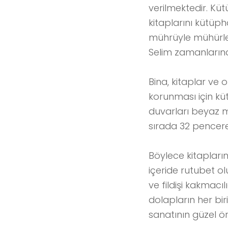
verilmektedir. Küt
kitaplarını kütüph
mührüyle mühürlen
Selim zamanlarında
Bina, kitaplar ve 
korunması için küt
duvarları beyaz m
sırada 32 pencere
Böylece kitapları
içeride rutubet o
ve fildişi kakmacı
dolapların her biri
sanatının güzel ör