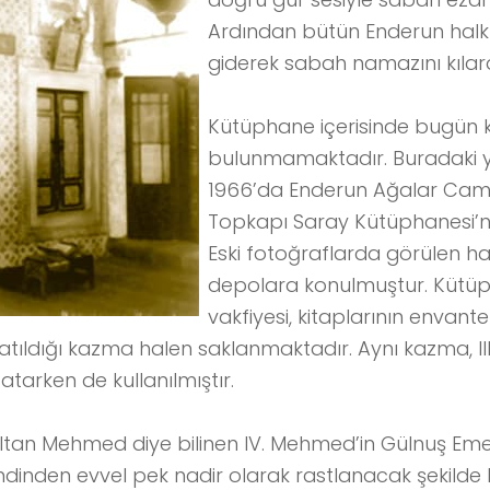
Ardından bütün Enderun halk
giderek sabah namazını kılard
Kütüphane içerisinde bugün 
bulunmamaktadır. Buradaki 
1966’da Enderun Ağalar Camii
Topkapı Saray Kütüphanesi’ne 
Eski fotoğraflarda görülen ha
depolara konulmuştur. Kütüp
vakfiyesi, kitaplarının envante
 atıldığı kazma halen saklanmaktadır. Aynı kazma, I
 atarken de kullanılmıştır.
Sultan Mehmed diye bilinen IV. Mehmed’in Gülnuş Em
dinden evvel pek nadir olarak rastlanacak şekilde 