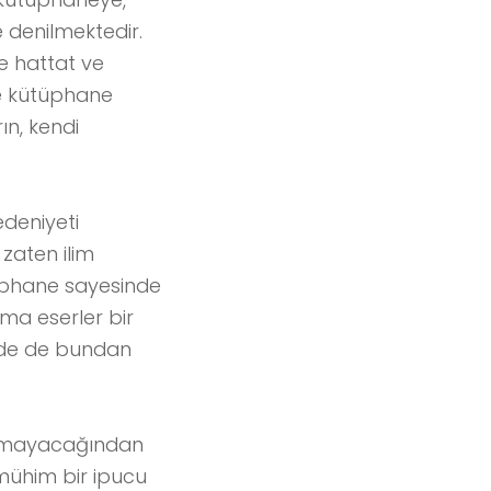
 denilmektedir.
ne hattat ve
de kütüphane
ın, kendi
edeniyeti
zaten ilim
tüphane sayesinde
ma eserler bir
inde de bundan
ılamayacağından
mühim bir ipucu