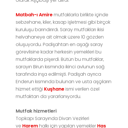
olarak Aşçıbaşı yer alırdı.
Matbah-ı Amire
mutfaklarla birlikte içinde
sebzehane, kiler, kasap işletmesi gibi birçok
kuruluşu barındırırdı. Saray mutfakları ikisi
helvahaneye ait olmak üzere 10 gözden
oluşuyordu. Padişahtan en aşağı saray
görevlisine kadar herkesin yemekleri bu
mutfaklarda pişerdi. Bütün bu mutfaklar,
sarayın Birun kısmında ikinci avlunun sağ
tarafında inşa edilmişti. Padişah ayrıca
Enderun kısmında bulunan ve usta aşçıların
hizmet ettiği
Kuşhane
ismi verilen özel
mutfaktan da yararlanıyordu.
Mutfak hizmetleri
Topkapı Sarayında Divan Vezirleri
ve
Harem
halkı için yapılan yemekler
Has