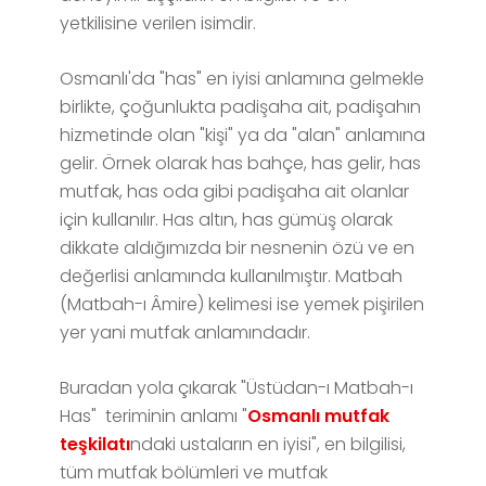
yetkilisine verilen isimdir.
Osmanlı'da "has" en iyisi anlamına gelmekle
birlikte, çoğunlukta padişaha ait, padişahın
hizmetinde olan "kişi" ya da "alan" anlamına
gelir. Örnek olarak has bahçe, has gelir, has
mutfak, has oda gibi padişaha ait olanlar
için kullanılır. Has altın, has gümüş olarak
dikkate aldığımızda bir nesnenin özü ve en
değerlisi anlamında kullanılmıştır. Matbah
(Matbah-ı Âmire) kelimesi ise yemek pişirilen
yer yani mutfak anlamındadır.
Buradan yola çıkarak "Üstüdan-ı Matbah-ı
Has" teriminin anlamı "
Osmanlı mutfak
teşkilatı
ndaki ustaların en iyisi", en bilgilisi,
tüm mutfak bölümleri ve mutfak