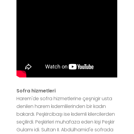
Sofra hizmetleri
Harem'de sofra hizmetlerine çeşnigir usta
denilen harem kıdemlilerinden bir kadın
bakardı. Peşkircibaşı ise kıdemli kilercilerden
seçilirdi. Peşkirleri muhafaza eden kişi Peşkir
Gulamı idi. Sultan II. Abdülhamid'e sofrada