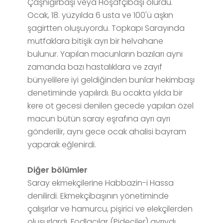
Çaşnigirbaşı veya Hoşafçıbaşı olurdu.
Ocak, 18. yüzyılda 6 usta ve 100'ü aşkın
şagirtten oluşuyordu. Topkapı Sarayında
mutfaklara bitişik ayrı bir helvahane
bulunur. Yapılan macunların bazıları aynı
zamanda bazı hastalıklara ve zayıf
bünyelilere iyi geldiğinden bunlar hekimbaşı
denetiminde yapılırdı. Bu ocakta yılda bir
kere ot gecesi denilen gecede yapılan özel
macun bütün saray eşrafına ayrı ayrı
gönderilir, aynı gece ocak ahalisi bayram
yaparak eğlenirdi.
Diğer bölümler
Saray ekmekçilerine Habbazin-i Hassa
denilirdi. Ekmekçibaşının yönetiminde
çalışırlar ve hamurcu, pişirici ve elekçilerden
oluşurlardı. Fodlacılar (Pideciler) ayrıydı.