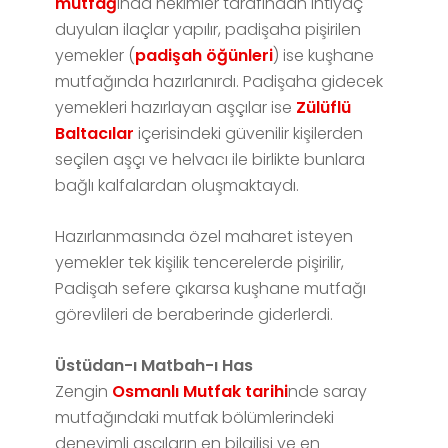
mutfağ
ında hekimler tarafından ihtiyaç
duyulan ilaçlar yapılır, padişaha pişirilen
yemekler (
padişah öğünleri
) ise kuşhane
mutfağında hazırlanırdı. Padişaha gidecek
yemekleri hazırlayan aşçılar ise
Zülüflü
Baltacılar
içerisindeki güvenilir kişilerden
seçilen aşçı ve helvacı ile birlikte bunlara
bağlı kalfalardan oluşmaktaydı.
Hazırlanmasında özel maharet isteyen
yemekler tek kişilik tencerelerde pişirilir,
Padişah sefere çıkarsa kuşhane mutfağı
görevlileri de beraberinde giderlerdi.
Üstüdan-ı Matbah-ı Has
Zengin
Osmanlı Mutfak tarihi
nde saray
mutfağındaki mutfak bölümlerindeki
deneyimli aşçıların en bilgilisi ve en