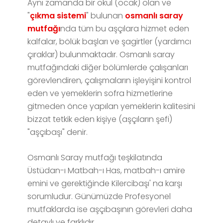
Aynı zamanda bir okul (ocak) olan ve
"
çıkma sistemi
" bulunan
osmanlı saray
mutfağı
nda tüm bu aşçılara hizmet eden
kalfalar, bölük başları ve şagirtler (yardımcı
çıraklar) bulunmaktadır. Osmanlı saray
mutfağındaki diğer bölümlerde çalışanları
görevlendiren, çalışmaların işleyişini kontrol
eden ve yemeklerin sofra hizmetlerine
gitmeden önce yapılan yemeklerin kalitesini
bizzat tetkik eden kişiye (aşçıların şefi)
"aşçıbaşı" denir.
Osmanlı Saray mutfağı teşkilatında
Üstüdan-ı Matbah-ı Has, matbah-ı amire
emini ve gerektiğinde Kilercibaşı' na karşı
sorumludur. Günümüzde Profesyonel
mutfaklarda ise aşçıbaşının görevleri daha
detaylı ve farklıdır.