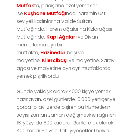
Mutfak
ta, padişaha özel yemekler
ise
Kuşhane Mutfağı
nda, haremin üst
seviyeli kadınlarına Valide Sultan
Mutfağında, Harem ağalarına Kızlarağası
Mutfağında,
Kapı Ağaları
ve Divan
memurlarına ayrı bir
mutfakta,
Hazinedar
başı ve
maiyetine,
Kilercibaşı
ve maiyetine, Saray
ağası ve maiyetine ayrı ayrı mutfaklarda
yemek pişiriliyordu.
Günde yaklaşık olarak 4000 kişiye yemek
hazırlayan, özel günlerde 10.000 yeniçeriye
çorba-pilav-zerde pişiren bu hizmetlerin
sayısı zaman zaman değişmesine rağmen
18. yüzyılda 500 kadardı. Bunlara ek olarak
400 kadar Helvacı tatlı yiyecekler (helva,