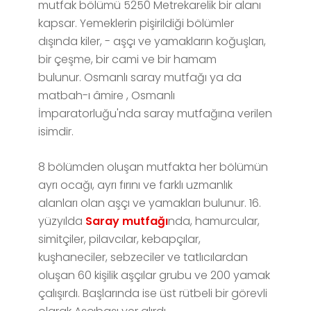
mutfak bölümü 5250 Metrekarelik bir alanı
kapsar. Yemeklerin pişirildiği bölümler
dışında kiler, - aşçı ve yamakların koğuşları,
bir çeşme, bir cami ve bir hamam
bulunur. Osmanlı saray mutfağı ya da
matbah-ı âmire , Osmanlı
İmparatorluğu'nda saray mutfağına verilen
isimdir.
8 bölümden oluşan mutfakta her bölümün
ayrı ocağı, ayrı fırını ve farklı uzmanlık
alanları olan aşçı ve yamakları bulunur. 16.
yüzyılda
Saray mutfağı
nda, hamurcular,
simitçiler, pilavcılar, kebapçılar,
kuşhaneciler, sebzeciler ve tatlıcılardan
oluşan 60 kişilik aşçılar grubu ve 200 yamak
çalışırdı. Başlarında ise üst rütbeli bir görevli