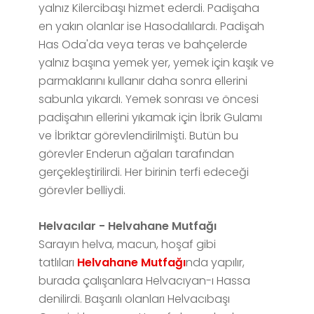
yalnız Kilercibaşı hizmet ederdi. Padişaha
en yakın olanlar ise Hasodalılardı. Padişah
Has Oda'da veya teras ve bahçelerde
yalnız başına yemek yer, yemek için kaşık ve
parmaklarını kullanır daha sonra ellerini
sabunla yıkardı. Yemek sonrası ve öncesi
padişahın ellerini yıkamak için İbrik Gulamı
ve İbriktar görevlendirilmişti. Butün bu
görevler Enderun ağaları tarafından
gerçekleştirilirdi. Her birinin terfi edeceği
görevler belliydi.
Helvacılar - Helvahane Mutfağı
Sarayın helva, macun, hoşaf gibi
tatlıları
Helvahane Mutfağı
nda yapılır,
burada çalışanlara Helvacıyan-ı Hassa
denilirdi. Başarılı olanları Helvacıbaşı