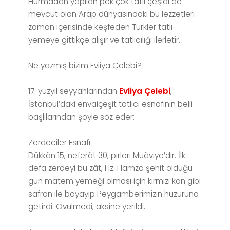
Hurmadan yapılan pek çok tatlı çeşidi de
mevcut olan Arap dünyasındaki bu lezzetleri
zaman içerisinde keşfeden Türkler tatlı
yemeye gittikçe alışır ve tatlıcılığı ilerletir.
Ne yazmış bizim Evliya Çelebi?
17. yüzyıl seyyahlarından
Evliya Çelebi
,
İstanbul’daki envaiçeşit tatlıcı esnafının belli
başlılarından şöyle söz eder:
Zerdeciler Esnafı:
Dükkân 15, neferât 30, pirleri Muâviye’dir. İlk
defa zerdeyi bu zât, Hz. Hamza şehit olduğu
gün matem yemeği olması için kırmızı kan gibi
safran ile boyayıp Peygamberimizin huzuruna
getirdi. Övülmedi, aksine yerildi.