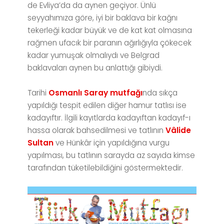
de Evliya’da da aynen geçiyor. Ünlü
seyyahımıza göre, iyi bir baklava bir kağnı
tekerleği kadar büyük ve de kat kat olmasına
rağmen ufacık bir paranın ağırlığıyla çökecek
kadar yumuşak olmalıydı ve Belgrad
baklavaları aynen bu anlattığı gibiydi.
Tarihi
Osmanlı Saray mutfağı
nda sıkça
yapıldığı tespit edilen diğer hamur tatlısı ise
kadayıftır. İlgili kayıtlarda kadayıftan kadayıf-ı
hassa olarak bahsedilmesi ve tatlının
Vâlide
Sultan
ve Hünkâr için yapıldığına vurgu
yapılması, bu tatlının sarayda az sayıda kimse
tarafından tüketilebildiğini göstermektedir.