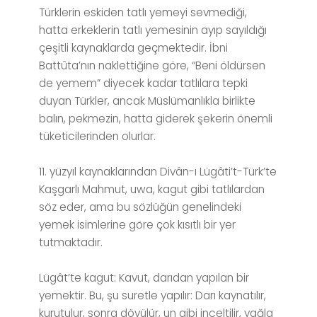
Türklerin eskiden tatlı yemeyi sevmediği,
hatta erkeklerin tatlı yemesinin ayıp sayıldığı
çeşitli kaynaklarda geçmektedir. İbni
Battûta’nın naklettiğine göre, “Beni öldürsen
de yemem” diyecek kadar tatlılara tepki
duyan Türkler, ancak Müslümanlıkla birlikte
balın, pekmezin, hatta giderek şekerin önemli
tüketicilerinden olurlar.
11. yüzyıl kaynaklarından Divân-ı Lügâti’t-Türk’te
Kaşgarlı Mahmut, uwa, kagut gibi tatlılardan
söz eder, ama bu sözlüğün genelindeki
yemek isimlerine göre çok kısıtlı bir yer
tutmaktadır.
Lügât’te kagut: Kavut, darıdan yapılan bir
yemektir. Bu, şu suretle yapılır: Darı kaynatılır,
kurutulur, sonra dövülür, un gibi inceltilir, yağla