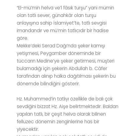
“El-mü’min helva ve’l fâsık turşu” yani mümin
olan tatlı sever, günahkâr olan turşu
anlayışına sahip İslamiyet’te, tatlı sevgisi
imandandır ve mü’min tatlıcıdır bir hadise
göre.
Mekke’deki Serad Dağı’nda şeker kamışı
yetişmesi, Peygamber döneminde bir
tüccarın Medine’ye şeker getirmesi, müşteri
bulamadığı için şekerin Abdullah b. Câfer
tarafından alınıp halka dağıtılması şekerin bu
dönemde bilindiğini gösterir.
Hz. Muhammed’in tatlıyı özellikle de balı çok
sevdiğini bizzat Hz. Aişe belirtmektedir. Baldan
yapılan tatlı, bir çeşit helva olarak bilinen
felluzec dönemin zenginlerine has bir
yiyecektir.