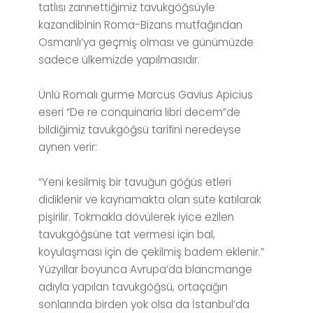
tatlısı zannettiğimiz tavukgöğsüyle
kazandibinin Roma-Bizans mutfağından
Osmanlı’ya geçmiş olması ve günümüzde
sadece ülkemizde yapılmasıdır.
Ünlü Romalı gurme Marcus Gavius Apicius
eseri “De re conquinaria libri decem”de
bildiğimiz tavukgöğsü tarifini neredeyse
aynen verir:
“Yeni kesilmiş bir tavuğun göğüs etleri
didiklenir ve kaynamakta olan süte katılarak
pişirilir. Tokmakla dövülerek iyice ezilen
tavukgöğsüne tat vermesi için bal,
koyulaşması için de çekilmiş badem eklenir.”
Yüzyıllar boyunca Avrupa’da blancmange
adıyla yapılan tavukgöğsü, ortaçağın
sonlarında birden yok olsa da İstanbul’da