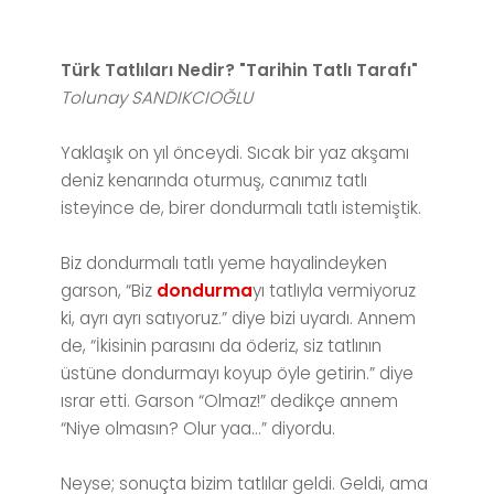
Türk Tatlıları Nedir? "Tarihin Tatlı Tarafı"
Tolunay SANDIKCIOĞLU
Yaklaşık on yıl önceydi. Sıcak bir yaz akşamı
deniz kenarında oturmuş, canımız tatlı
isteyince de, birer dondurmalı tatlı istemiştik.
Biz dondurmalı tatlı yeme hayalindeyken
garson, “Biz
dondurma
yı tatlıyla vermiyoruz
ki, ayrı ayrı satıyoruz.” diye bizi uyardı. Annem
de, “İkisinin parasını da öderiz, siz tatlının
üstüne dondurmayı koyup öyle getirin.” diye
ısrar etti. Garson “Olmaz!” dedikçe annem
“Niye olmasın? Olur yaa…” diyordu.
Neyse; sonuçta bizim tatlılar geldi. Geldi, ama