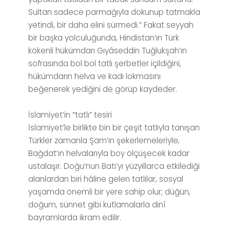
Sultan sadece parmağıyla dokunup tatmakla
yetindi, bir daha elini sürmedi.” Fakat seyyah
bir başka yolculuğunda, Hindistan’ın Türk
kökenli hükümdarı Gıyâseddin Tuğlukşah’ın
sofrasında bol bol tatlı şerbetler içildiğini,
hükümdarın helva ve kadı lokmasını
beğenerek yediğini de görüp kaydeder.
İslamiyet’in “tatlı” tesiri
İslamiyet’le birlikte bin bir çeşit tatlıyla tanışan
Türkler zamanla Şam’ın şekerlemeleriyle,
Bağdat’ın helvalarıyla boy ölçüşecek kadar
ustalaşır. Doğu’nun Batı’yı yüzyıllarca etkilediği
alanlardan biri hâline gelen tatlılar, sosyal
yaşamda önemli bir yere sahip olur; düğün,
doğum, sünnet gibi kutlamalarla dinî
bayramlarda ikram edilir.