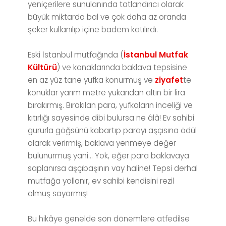
yeniçerilere sunulanında tatlandırıcı olarak
büyük miktarda bal ve çok daha az oranda
şeker kullanılıp içine badem katılırdı.
Eski İstanbul mutfağında (
İstanbul Mutfak
Kültürü
) ve konaklarında baklava tepsisine
en az yüz tane yufka konurmuş ve
ziyafet
te
konuklar yarım metre yukarıdan altın bir lira
bırakırmış. Bırakılan para, yufkaların inceliği ve
kıtırlığı sayesinde dibi bulursa ne âlâ! Ev sahibi
gururla göğsünü kabartıp parayı aşçısına ödül
olarak verirmiş, baklava yenmeye değer
bulunurmuş yani… Yok, eğer para baklavaya
saplanırsa aşçıbaşının vay haline! Tepsi derhal
mutfağa yollanır, ev sahibi kendisini rezil
olmuş sayarmış!
Bu hikâye genelde son dönemlere atfedilse