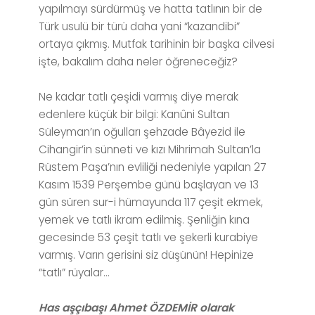
yapılmayı sürdürmüş ve hatta tatlının bir de
Türk usulü bir türü daha yani “kazandibi”
ortaya çıkmış. Mutfak tarihinin bir başka cilvesi
işte, bakalım daha neler öğreneceğiz?
Ne kadar tatlı çeşidi varmış diye merak
edenlere küçük bir bilgi: Kanûni Sultan
Süleyman’ın oğulları şehzade Bâyezid ile
Cihangir’in sünneti ve kızı Mihrimah Sultan’la
Rüstem Paşa’nın evliliği nedeniyle yapılan 27
Kasım 1539 Perşembe günü başlayan ve 13
gün süren sur-i hümayunda 117 çeşit ekmek,
yemek ve tatlı ikram edilmiş. Şenliğin kına
gecesinde 53 çeşit tatlı ve şekerli kurabiye
varmış. Varın gerisini siz düşünün! Hepinize
“tatlı” rüyalar…
Has aşçıbaşı Ahmet ÖZDEMİR olarak