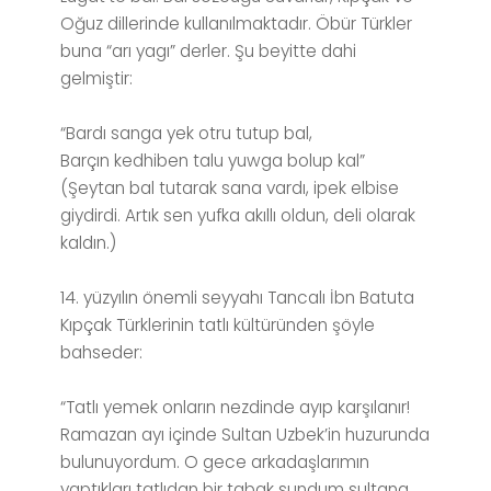
Oğuz dillerinde kullanılmaktadır. Öbür Türkler
buna “arı yagı” derler. Şu beyitte dahi
gelmiştir:
“Bardı sanga yek otru tutup bal,
Barçın kedhiben talu yuwga bolup kal”
(Şeytan bal tutarak sana vardı, ipek elbise
giydirdi. Artık sen yufka akıllı oldun, deli olarak
kaldın.)
14. yüzyılın önemli seyyahı Tancalı İbn Batuta
Kıpçak Türklerinin tatlı kültüründen şöyle
bahseder:
“Tatlı yemek onların nezdinde ayıp karşılanır!
Ramazan ayı içinde Sultan Uzbek’in huzurunda
bulunuyordum. O gece arkadaşlarımın
yaptıkları tatlıdan bir tabak sundum sultana.