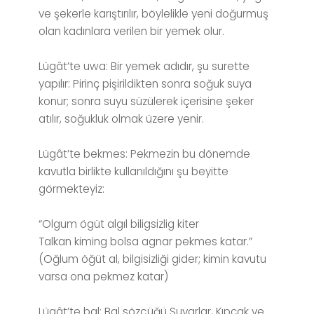
ve şekerle karıştırılır, böylelikle yeni doğurmuş
olan kadınlara verilen bir yemek olur.
Lügât’te uwa: Bir yemek adıdır, şu surette
yapılır: Pirinç pişirildikten sonra soğuk suya
konur; sonra suyu süzülerek içerisine şeker
atılır, soğukluk olmak üzere yenir.
Lügât’te bekmes: Pekmezin bu dönemde
kavutla birlikte kullanıldığını şu beyitte
görmekteyiz:
“Olgum ögüt algıl biligsizlig kiter
Talkan kiming bolsa agnar pekmes katar.”
(Oğlum öğüt al, bilgisizliği gider; kimin kavutu
varsa ona pekmez katar)
Lügât’te bal: Bal sözcüğü Suvarlar, Kıpçak ve