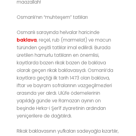
maazallah!
Osmanlı’nın “muhteşem” tatlıları
Osmanlı sarayında helvalar haricinde
baklava
, reçel, rub (marmelat) ve macun
türünden çeşitli tatlılar imal edilirdi. Burada
üretilen hamurlu tatlıların en önemlisi,
kayıtlarda bazen rikak bazen de baklava
olarak geçen rikak baklavasıydı. Osmanlı’da
kayıtlara geçtiği ilk tarih 1473 olan baklava,
iftar ve bayram sofralarının vazgeçilmezleri
arasında yer alırdı. Ulûfe ödemelerinin
yapıldığı günde ve Ramazan ayının on
beşinde Hırka-i Şerîf ziyaretinin ardından
yeniçerilere de dağıtılırdı.
Rikak baklavasının yufkaları sadeyağla kızartılır,