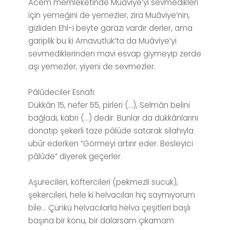
Acem memleketinde Muâviye’yi sevmedikleri
için yemeğini de yemezler, zira Muâviye’nin,
gizliden Ehl-i beyte garazı vardır derler, ama
gariplik bu ki Arnavutluk’ta da Muâviye’yi
sevmediklerinden mavi esvap giymeyip zerde
aşı yemezler, yiyeni de sevmezler.
Pâlûdeciler Esnafı:
Dükkân 15, nefer 55, pirleri (…), Selmân belini
bağladı, kabri (…) dedir. Bunlar da dükkânlarını
donatıp şekerli taze pâlûde satarak silahıyla
ubûr ederken “Görmeyi artırır eder. Besleyici
pâlûde” diyerek geçerler.
Aşurecileri, köftercileri (pekmezli sucuk),
şekercileri, hele ki helvacıları hiç saymıyorum
bile… Çünkü helvacılarla helva çeşitleri başlı
başına bir konu, bir dalarsam çıkamam