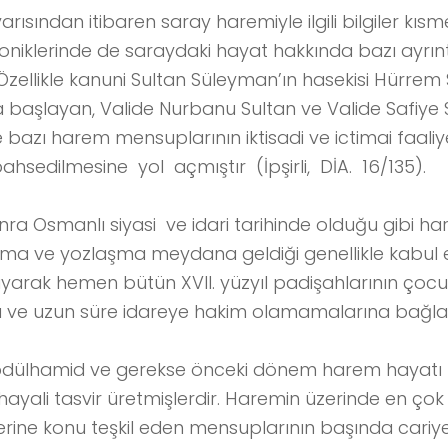
i yarısından itibaren saray haremiyle ilgili bilgiler 
niklerinde de saraydaki hayat hakkında bazı ayrınt
zellikle kanuni Sultan Süleyman’ın hasekisi Hürrem S
a başlayan, Valide Nurbanu Sultan ve Valide Safiye
 bazı harem mensuplarının iktisadi ve ictimai faaliy
hsedilmesine yol açmıştır (İpşirli, DİA. 16/135).
nra Osmanlı siyasi ve idari tarihinde olduğu gibi h
lma ve yozlaşma meydana geldiği genellikle kabul edi
arak hemen bütün XVII. yüzyıl padişahlarının çoc
 ve uzun süre idareye hakim olamamalarına bağlanı
Abdülhamid ve gerekse önceki dönem harem hayatı h
hayali tasvir üretmişlerdir. Haremin üzerinde en ço
lerine konu teşkil eden mensuplarının başında cariyele