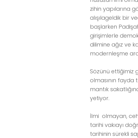
zihin yapılarına 
alışılageldik bir
başlarken Padişah
girişimlerle demo
dilimine ağız ve k
modernleşme arası
Sözünü ettiğimiz g
olmasının fayda t
mantık sakatlığı
yetiyor.
İlmi olmayan, ceha
tarihi vakıayı d
tarihinin sürekli s