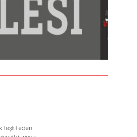
 teşkil eden
 siyasi/dünyevi