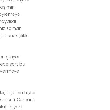
laşımın
 söylemeye
anayasal
ımız zaman
gelenekçilikle
en çıkıyor
rece sert bu
i vermeye
ış açısının hiçbir
 konusu, Osmanlı
nlatan yerli