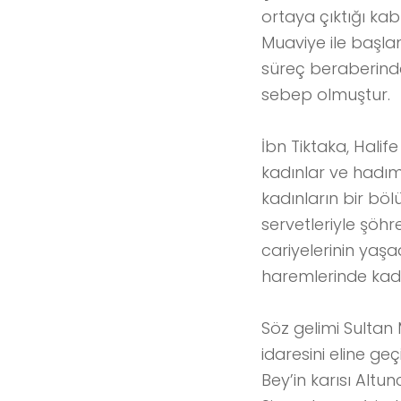
ortaya çıktığı ka
Muaviye ile başl
süreç beraberinde
sebep olmuştur.
İbn Tiktaka, Hali
kadınlar ve hadım
kadınların bir böl
servetleriyle şöhr
cariyelerinin yaşa
haremlerinde kadı
Söz gelimi Sultan
idaresini eline ge
Bey’in karısı Alt