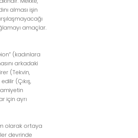
akındır. Mekke,
nı alması işin
 karşılaşmayacağı
ağlamayı amaçlar.
eion” (kadınlara
masını arkadaki
rer (Tekvin,
ilir (Çıkış,
lamiyetin
r için ayrı
m olarak ortaya
ler devrinde