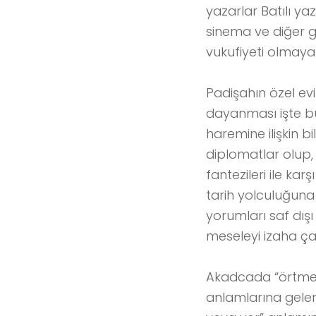
yazarlar Batılı y
sinema ve diğer g
vukufiyeti olmay
Padişahın özel ev
dayanması işte bu
haremine ilişkin b
diplomatlar olup,
fantezileri ile ka
tarih yolculuğun
yorumları saf dış
meseleyi izaha ça
Akadcada “örtmek,
anlamlarına gele