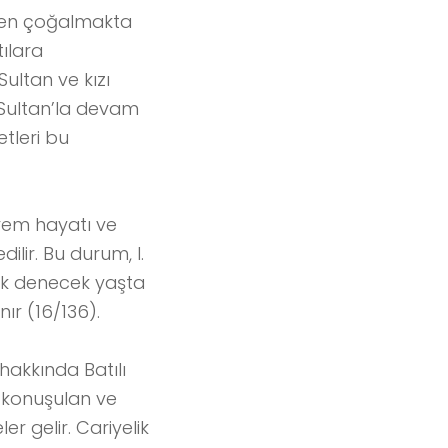
kısmen çoğalmakta
ılara
ultan ve kızı
 Sultan’la devam
etleri bu
arem hayatı ve
lir. Bu durum, I.
uk denecek yaşta
r (16/136).
akkında Batılı
k konuşulan ve
r gelir. Cariyelik