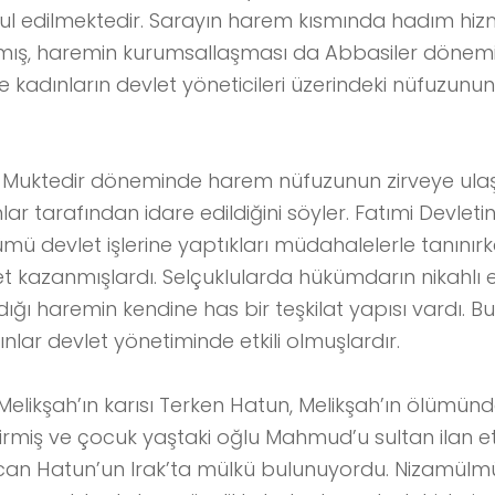
bul edilmektedir. Sarayın harem kısmında hadım hizm
amış, haremin kurumsallaşması da Abbasiler dönem
 kadınların devlet yöneticileri üzerindeki nüfuzunu
fe Muktedir döneminde harem nüfuzunun zirveye ulaşt
lar tarafından idare edildiğini söyler. Fatımi Devle
ümü devlet işlerine yaptıkları müdahalelerle tanınırk
et kazanmışlardı. Selçuklularda hükümdarın nikahlı e
dığı haremin kendine has bir teşkilat yapısı vardı. 
nlar devlet yönetiminde etkili olmuşlardır.
 Melikşah’ın karısı Terken Hatun, Melikşah’ın ölümün
çirmiş ve çocuk yaştaki oğlu Mahmud’u sultan ilan ett
uncan Hatun’un Irak’ta mülkü bulunuyordu. Nizamülmü