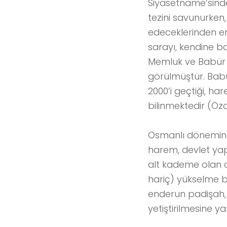
Siyasetname’sinde 
tezini savunurken,
edeceklerinden end
sarayı, kendine ba
Memluk ve Babür s
görülmüştür. Babü
2000’i geçtiği, har
bilinmektedir (Öza
Osmanlı dönemind
harem, devlet yapı
alt kademe olan ca
hariç) yükselme 
enderun padişah, 
yetiştirilmesine 