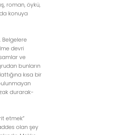
ış, roman, öykü,
t da konuya
 Belgelere
lme devri
essamlar ve
ğrudan bunların
attığına kısa bir
 bulunmayan
uzak durarak-
it etmek”
addes olan şey