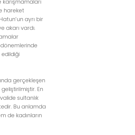
ine karışmamaları
re hareket
Hatun’un ayrı bir
ve akarı vardı.
lamalar
b dönemlerinde
 edildiği
ında gerçekleşen
iştirilmiştir. En
alide sultanlık
tedir. Bu anlamda
em de kadınların