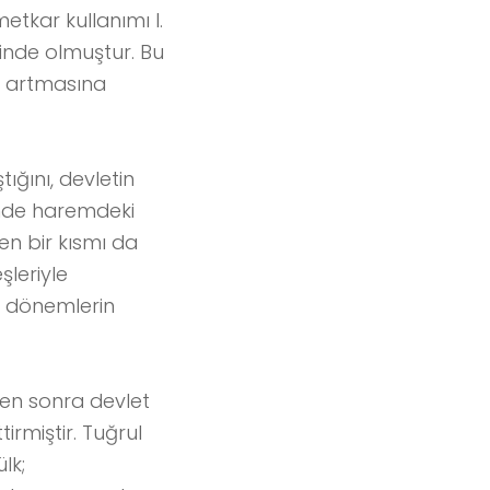
etkar kullanımı I.
inde olmuştur. Bu
n artmasına
ığını, devletin
tinde haremdeki
en bir kısmı da
şleriyle
Bu dönemlerin
den sonra devlet
irmiştir. Tuğrul
lk;