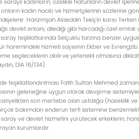
saraylı kadınların, özelikle hatunların devlet işler
 onların kadın hacib ve hizmetçilerinin sözlerine gö
işelenir. Harizmşah Alaeddin Tekiş’in karısı Terken 
ğlı devlet erkanı, dilediği gibi harcadığı özel emlak 
aray teşkilatlarında Selçuklu tarzına benzer uygu
r haremindeki hizmeti sayısının Ekber ve Evrengzi
eme seçileceklerin akıllı ve yetenekli olmasına dikkat
ydın, DİA 16/134).
e teşkilatlandırılması Fatih Sultan Mehmed zaman
sının geleneğine uygun olarak devşirme sistemiyle gel
riyelikten son mertebe olan ustalığa (hasekilik ve v
birçok bakımdan enderun terfi sistemine benzemek
saray ve devlet hizmetini yürütecek erkeklerin, har
yarayan kurumlardır.