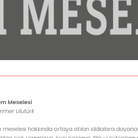
em Meselesi
ammer Ulutürk
meselesi hakkında ortaya atılan iddialara dayanak
tan çok, yazarların, konuşanların, fikir yürütenlerin