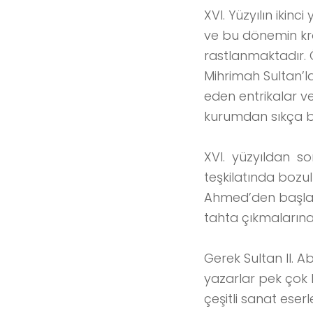
XVI. Yüzyılın ikinc
ve bu dönemin kro
rastlanmaktadır. Ö
Mihrimah Sultan’l
eden entrikalar ve
kurumdan sıkça ba
XVI. yüzyıldan so
teşkilatında bozu
Ahmed’den başlay
tahta çıkmalarına
Gerek Sultan II. 
yazarlar pek çok 
çeşitli sanat eser