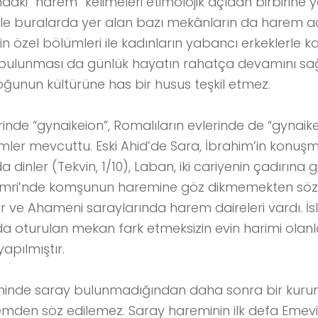
aki “harem” kelimeleri etimolojik açıdan birbirine y
le buralarda yer alan bazı mekânların da harem adı
vin özel bölümleri ile kadınların yabancı erkeklerle
ın bulunması da günlük hayatın rahatça devamını s
unun kültürüne has bir husus teşkil etmez.
erinde “gynaikeion”, Romalıların evlerinde de “gynaik
lümler mevcuttu. Eski Ahid’de Sara, İbrahim’in konuş
dinler (Tekvin, 1/10), Laban, iki cariyenin çadırına gi
 Emri’nde komşunun haremine göz dikmemekten söz ed
ur ve Ahameni saraylarında harem daireleri vardı. İs
a oturulan mekan fark etmeksizin evin harimi olanla
yapılmıştır.
minde saray bulunmadığından daha sonra bir kuru
mden söz edilemez. Saray hareminin ilk defa Emevi