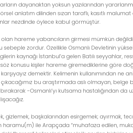
azarların dayanaktan yoksun yazılarından yararlanm
örsel anlatım dilinden sızan taraflı, kasıtlı maluma
anlar nezdinde öylece kabul görmüştür.
i olan hareme yabancıların girmesi mümkün değildi.
 sebeple zordur. Özellikle Osmanlı Devletinin yükse
ilgilerin kaynağı İstanbul’a gelen Batılı seyyahlar, r
 söz konusu kişiler hareme giremediklerine göre do
rşı karşıyayız demektir. Kelimenin kullanımından ne anl
a çıkacağımız bu araştırmada aslı olmayan, belge
ı bırakarak -Osmanlı’yı kutsama hastalığından da 
lışacağız.
 gizlemek, başkalarından esirgemek; ayırmak, tecr
n haramu(m) ile Arapçada “muhafaza edilen, muk