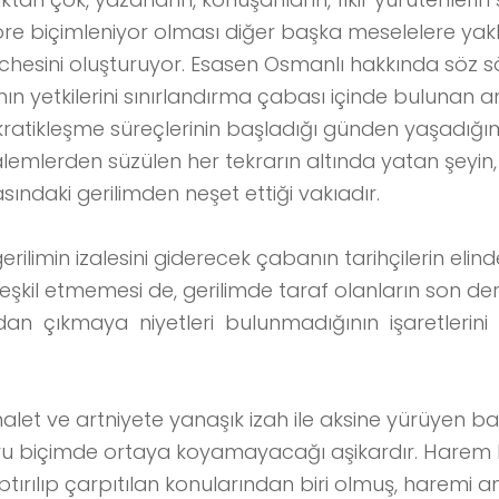
göre biçimleniyor olması diğer başka meselelere yak
 vechesini oluşturuyor. Esasen Osmanlı hakkında söz
ın yetkilerini sınırlandırma çabası içinde bulunan 
kratikleşme süreçlerinin başladığı günden yaşadığ
alemlerden süzülen her tekrarın altında yatan şeyin, 
ndaki gerilimden neşet ettiği vakıadır.
erilimin izalesini giderecek çabanın tarihçilerin elind
eşkil etmemesi de, gerilimde taraf olanların son de
ndan çıkmaya niyetleri bulunmadığının işaretlerin
let ve artniyete yanaşık izah ile aksine yürüyen bak
oğru biçimde ortaya koyamayacağı aşikardır. Harem
aptırılıp çarpıtılan konularından biri olmuş, haremi a