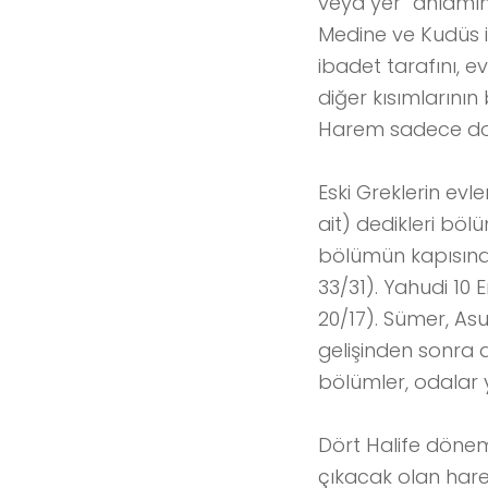
veya yer” anlamınd
Medine ve Kudüs i
ibadet tarafını, e
diğer kısımların
Harem sadece doğ
Eski Greklerin evl
ait) dedikleri bö
bölümün kapısında 
33/31). Yahudi 10
20/17). Sümer, As
gelişinden sonra d
bölümler, odalar 
Dört Halife döne
çıkacak olan hare