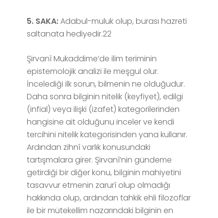
5. SAKA:
Adabul-muluk olup, burası hazreti
saltanata hediyedir.22
Şirvanî Mukaddime’de ilim teriminin
epistemolojik analizi ile meşgul olur.
İncelediği ilk sorun, bilmenin ne olduğudur.
Daha sonra bilginin nitelik (keyfiyet), edilgi
(infial) veya ilişki (izafet) kategorilerinden
hangisine ait olduğunu inceler ve kendi
tercihini nitelik kategorisinden yana kullanır.
Ardından zihnî varlık konusundaki
tartışmalara girer. Şirvanî’nin gündeme
getirdiği bir diğer konu, bilginin mahiyetini
tasavvur etmenin zarurî olup olmadığı
hakkında olup, ardından tahkik ehli filozoflar
ile bir mütekellim nazarındaki bilginin en