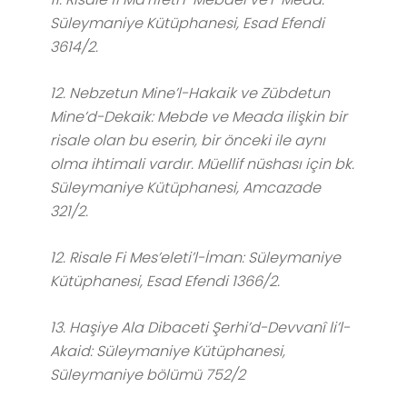
Süleymaniye Kütüphanesi, Esad Efendi
3614/2.
12. Nebzetun Mine’l-Hakaik ve Zübdetun
Mine’d-Dekaik: Mebde ve Meada ilişkin bir
risale olan bu eserin, bir önceki ile aynı
olma ihtimali vardır. Müellif nüshası için bk.
Süleymaniye Kütüphanesi, Amcazade
321/2.
12. Risale Fi Mes’eleti’l-İman: Süleymaniye
Kütüphanesi, Esad Efendi 1366/2.
13. Haşiye Ala Dibaceti Şerhi’d-Devvanî li’l-
Akaid: Süleymaniye Kütüphanesi,
Süleymaniye bölümü 752/2