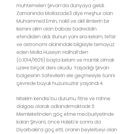
muhtemelen Şirvan’da dünyaya geldi.
Zamanında Mollazade3 diye meşhur olan
Muhammed Emin, naklî ve aklî ilimlerin bir
kısmını alim olan babası Sadreddin
efendiden aldı. Bunun yanı sıra kelam, tefsir
ve astronomi alanındaki bilgisiyle temayüz
eden Molla Hüseyin Halhalî’den
(ö.1014/1605) başta kelam ve mantık olmak
üzere birçok ders okudu. Yaşadığı Şirvan
bölgesinin Safevilerin ele geçmesiyle Sünni
çevrede büyük huzursuzlar yaşandı.4
Nitekim kendisi bu durumu fitne ve mihne
dalgası olarak adlandırmaktadır.5
Memleketinden göç etme mecburiyetinde
kalan Şirvanî, önce Haleb’e sonra da
Diyarbakır’a göç etti; oranın beylerbeyi olan