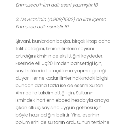
Enmuzecu’l-İlm adlı eseri yazmıştır.18
3. Devvanî’nin (ö.908/1502) on ilmi içeren
Enmuzec adlı eseridir.19
Şirvanî, bunlardan başka, birçok kitap daha
telif edildiğini, kiminin ilimlerin sayısını
artırdığını kiminin de eksilttiğini kaydeder.
Eserinde elli üç20 ilimden bahsettiği için,
sayı hakkında bir açıklama yapma gereği
duyar. Her ne kadar ilimler hakkındaki bilgisi
bundan daha fazla ise de eserini Sultan
Ahmed I’e takdim ettiği için, Sultanın
ismindeki harflerin ebced hesabıyla ortaya
çıkan elli üç sayısına uygun gelmesi için
böyle hazırladığını belirtir. Yine, eserinin
bölümlerini de sultanın ordusunun tertibine