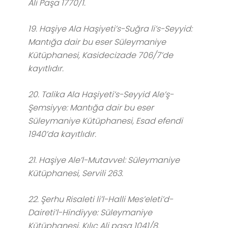
Ali Paşa 1770/1.
19. Haşiye Ala Haşiyeti’s-Suğra li’s-Seyyid:
Mantığa dair bu eser Süleymaniye
Kütüphanesi, Kasidecizade 706/7’de
kayıtlıdır.
20. Talika Ala Haşiyeti’s-Seyyid Ale’ş-
Şemsiyye: Mantığa dair bu eser
Süleymaniye Kütüphanesi, Esad efendi
1940’da kayıtlıdır.
21. Haşiye Ale’l-Mutavvel: Süleymaniye
Kütüphanesi, Servili 263.
22. Şerhu Risaleti li’l-Halli Mes’eleti’d-
Daireti’l-Hindiyye: Süleymaniye
Kütüphanesi, Kılıç Ali paşa 1041/8.