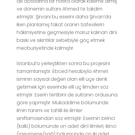
de dostlarına bir hatıra olarak kaleme almış
ve dönemin sultanı Ahmed I’e takdim
etmiştir. Şirvani bu eserini daha Şirvan’da
iken planlamış fakat oranın Safevilerin
hâkimiyetine geçmesiyle maruz kalınan dini
baskı ve sıkıntılar sebebiyle göç etmek
mecburiyetinde kalmıştır.
İstanbul’a yerleştikten sonra bu projesini
tamamlamıştır. Ebced hesabıyla Ahmet
isminin sayısal değeri olan elli üçe denk
getirmek için eserinde elli üç ilimden söz
etmştir. Eserin tertibini de sultanın ordusuna
göre yapmıştır. Mukaddime bölümünde
ilmin tanımı ve tahlili ile ilimler
sınıflamasından söz etmiştir. Eserinin birinci
(kalb) bölümünde on adet dinî ilimleri; ikinci
(meymene/sağ) bölümünde on iki adet