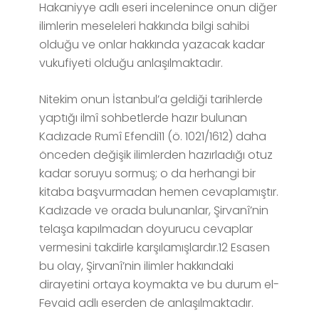
Hakaniyye adlı eseri incelenince onun diğer
ilimlerin meseleleri hakkında bilgi sahibi
olduğu ve onlar hakkında yazacak kadar
vukufiyeti olduğu anlaşılmaktadır.
Nitekim onun İstanbul’a geldiği tarihlerde
yaptığı ilmî sohbetlerde hazır bulunan
Kadızade Rumî Efendi11 (ö. 1021/1612) daha
önceden değişik ilimlerden hazırladığı otuz
kadar soruyu sormuş; o da herhangi bir
kitaba başvurmadan hemen cevaplamıştır.
Kadızade ve orada bulunanlar, Şirvanî’nin
telaşa kapılmadan doyurucu cevaplar
vermesini takdirle karşılamışlardır.12 Esasen
bu olay, Şirvanî’nin ilimler hakkındaki
dirayetini ortaya koymakta ve bu durum el-
Fevaid adlı eserden de anlaşılmaktadır.