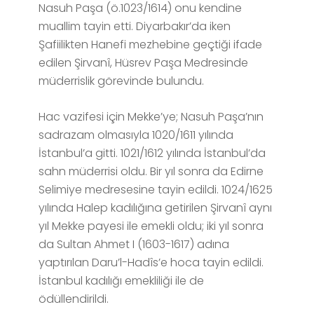
Nasuh Paşa (ö.1023/1614) onu kendine
muallim tayin etti. Diyarbakır’da iken
Şafiilikten Hanefi mezhebine geçtiği ifade
edilen Şirvanî, Hüsrev Paşa Medresinde
müderrislik görevinde bulundu.
Hac vazifesi için Mekke’ye; Nasuh Paşa’nın
sadrazam olmasıyla 1020/1611 yılında
İstanbul’a gitti. 1021/1612 yılında İstanbul’da
sahn müderrisi oldu. Bir yıl sonra da Edirne
Selimiye medresesine tayin edildi. 1024/1625
yılında Halep kadılığına getirilen Şirvanî aynı
yıl Mekke payesi ile emekli oldu; iki yıl sonra
da Sultan Ahmet I (1603-1617) adına
yaptırılan Daru’l-Hadîs’e hoca tayin edildi.
İstanbul kadılığı emekliliği ile de
ödüllendirildi.