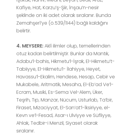
Kafiye, Hat, Karzu’ş-Şiir, İnşau’n-nesir
şeklinde on iki adet olarak sıralanır. Bunda
Zemahşerî’ye (ö.539/1144) bağlı kaldığını
belirtir.
4. MEYSERE:
Aklî ilimler olup, temellerinden
otuz kadarı belirtilmiştir. Bunlar da Mantık,
Adabu’l-bahis, Hikmetu’l-İşrak, El-Hikmetu’t-
Tabiiyye, El-Hikmetu’l- İlahiyye, Heyet,
Havassu’l-Ekalim, Hendese, Hesap, Cebir ve
Mukabele, Aritmatik, Mesaha, El-Eb’ad Ve’l-
Ecram, Musiki, Es-Sema Vel-Alem, Üker,
Teşrih, Tıp, Manzar, Nücum, Usturlab, Ta’bir,
Firaset, Mizaciyyat, El-San’at’l-İksiriyye, el-
Kevn ve’l-Fesad, Asar-ı Ulviyye ve Süfliyye,
Ahlak, Tedbir-i Menzil, Siyaset olarak
sıralanır.