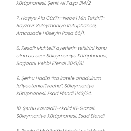
Kütüphanesi, Şehit Ali Paşa 314/2.
7. Haşiye Ala Cüz’i’n-Nebe’i Min Tefsiri’l-
Beyzavi: Süleymaniye Kütüphanesi,
Amcazade Hüseyin Paşa 66/1.
8. Resail: Muhtelif ayetlerin tefsirini konu
alan bu eser Süleymaniye Kütüphanesi,
Bağdatlı Vehbi Efendi 2041/81.
9. Şerhu Hadisi “İza katele ahadukum
fe’lyectenibi’lveche”: Süleymaniye
Kütüphanesi, Esad Efendi 1143/24.
10. Şerhu Kavaidi’l-Akaid li’l-Gazali:
Süleymaniye Kütüphanesi, Esad Efendi
11. Risale fi Ma’rifeti’l-Mebdei ve’l-Mead: