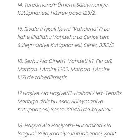
14. Tercümanu’l-Ümem: Süleymaniye
Kütüphanesi, Hüsrev paşa 123/2.
15. Risale fi İşkali Kevni “Vahdehu” Fi La
İlahe İlllallahu Vahdehu La Şerike Leh:
Süleymaniye Kütüphanesi, Serez, 3312/2
16. Şerhu Ala Ciheti’l-Vahdeti li’l-Fenarî:
Matbaa-i Amire 1262; Matbaa-i Amire
1271’de tabedilmiştir.
17.Haşiye Ala Haşiyeti’l-Halhali Ale’t-Tehzib:
Mantığa dair bu eser, Süleymaniye
Kütüphanesi, Serez 2264/6’da kayıtlıdır.
18. Haşiye Ala Haşiyeti’l-Hüsamkati Ala
İsaguci: Süleymaniye Kütüphanesi, Şehit