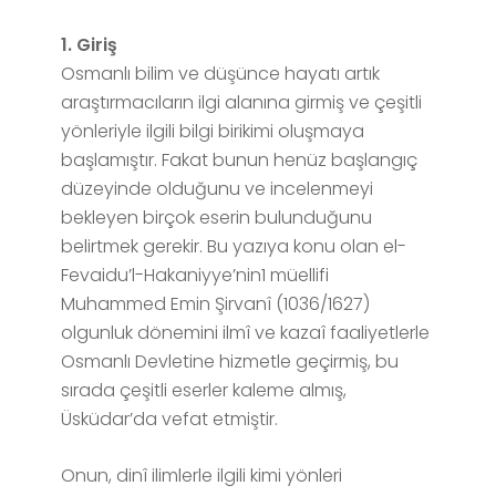
1. Giriş
Osmanlı bilim ve düşünce hayatı artık
araştırmacıların ilgi alanına girmiş ve çeşitli
yönleriyle ilgili bilgi birikimi oluşmaya
başlamıştır. Fakat bunun henüz başlangıç
düzeyinde olduğunu ve incelenmeyi
bekleyen birçok eserin bulunduğunu
belirtmek gerekir. Bu yazıya konu olan el-
Fevaidu’l-Hakaniyye’nin1 müellifi
Muhammed Emin Şirvanî (1036/1627)
olgunluk dönemini ilmî ve kazaî faaliyetlerle
Osmanlı Devletine hizmetle geçirmiş, bu
sırada çeşitli eserler kaleme almış,
Üsküdar’da vefat etmiştir.
Onun, dinî ilimlerle ilgili kimi yönleri