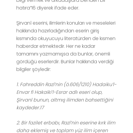
bilgi vermek ve arkadaşlara benden bir
hatıra”16 diyerek ifade eder.
Şirvanî eserini, ilimlerin konuları ve meseleleri
hakkında hazırladığından eserin giriş
kısmında okuyucuyu literatürden de kısmen
haberdar etmektedir. Her ne kadar
tamamını yazmamışsa da bunlar, önemli
gördüğü eserlerdir. Bunlar hakkında verdiği
bilgiler şöyledir:
1. Fahreddin Razî’nin (ö.606/1210) Hadaiku’l-
Envar fi Hakaiki’l-Esrar adlı eseri olup,
Şirvanî bunun, altmış ilimden bahsettiğini
kaydeder.17
2. Bir fazilet erbabı, Razî’nin eserine kırk ilim
daha eklemiş ve toplam yüz ilim içeren