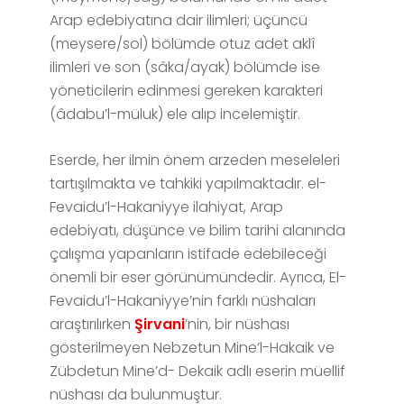
Arap edebiyatına dair ilimleri; üçüncü
(meysere/sol) bölümde otuz adet aklî
ilimleri ve son (sâka/ayak) bölümde ise
yöneticilerin edinmesi gereken karakteri
(âdabu’l-müluk) ele alıp incelemiştir.
Eserde, her ilmin önem arzeden meseleleri
tartışılmakta ve tahkiki yapılmaktadır. el-
Fevaidu’l-Hakaniyye ilahiyat, Arap
edebiyatı, düşünce ve bilim tarihi alanında
çalışma yapanların istifade edebileceği
önemli bir eser görünümündedir. Ayrıca, El-
Fevaidu’l-Hakaniyye’nin farklı nüshaları
araştırılırken
Şirvani
’nin, bir nüshası
gösterilmeyen Nebzetun Mine’l-Hakaik ve
Zübdetun Mine’d- Dekaik adlı eserin müellif
nüshası da bulunmuştur.