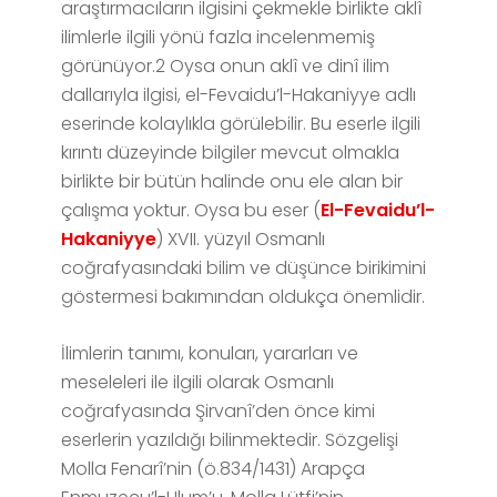
araştırmacıların ilgisini çekmekle birlikte aklî
ilimlerle ilgili yönü fazla incelenmemiş
görünüyor.2 Oysa onun aklî ve dinî ilim
dallarıyla ilgisi, el-Fevaidu’l-Hakaniyye adlı
eserinde kolaylıkla görülebilir. Bu eserle ilgili
kırıntı düzeyinde bilgiler mevcut olmakla
birlikte bir bütün halinde onu ele alan bir
çalışma yoktur. Oysa bu eser (
El-Fevaidu’l-
Hakaniyye
) XVII. yüzyıl Osmanlı
coğrafyasındaki bilim ve düşünce birikimini
göstermesi bakımından oldukça önemlidir.
İlimlerin tanımı, konuları, yararları ve
meseleleri ile ilgili olarak Osmanlı
coğrafyasında Şirvanî’den önce kimi
eserlerin yazıldığı bilinmektedir. Sözgelişi
Molla Fenarî’nin (ö.834/1431) Arapça