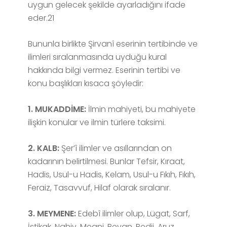
uygun gelecek şekilde ayarladığını ifade
eder.21
Bununla birlikte Şirvanî eserinin tertibinde ve
ilimleri sıralanmasında uyduğu kural
hakkında bilgi vermez. Eserinin tertibi ve
konu başlıkları kısaca şöyledir:
1. MUKADDİME:
İlmin mahiyeti, bu mahiyete
ilişkin konular ve ilmin türlere taksimi.
2. KALB:
Şer’î ilimler ve asıllarından on
kadarının belirtilmesi. Bunlar Tefsir, Kıraat,
Hadis, Usul-u Hadis, Kelam, Usul-u Fıkıh, Fıkıh,
Feraiz, Tasavvuf, Hilaf olarak sıralanır.
3. MEYMENE:
Edebî ilimler olup, Lügat, Sarf,
İştikak, Nahiv, Meani, Beyan, Bedii, Aruz,