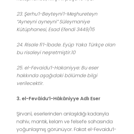
23. Şerhu’l-Beyteyni’l-Meşhureteyn
“Ayneyni ayneyni” Süleymaniye
Kütüphanesi, Esad Efendi 3449/15
24. Risale fi’l-İbade. Eyüp Yaka Türkçe olan
bu risaleyi neşretmiştir.10
25. el-Fevaidu’l-Hakaniyye: Bu eser
hakkında aşağıdaki bölümde bilgi
verilecektir.
3. el-Fevâidu’l-Hâkâniyye Adlı Eser
Şirvanî, eserlerinden anlaşıldığı kadarıyla
nahiv, mantık, kelam ve felsefe sahasında
yoğunlaşmış görünüyor. Fakat el-Fevaidu’l-