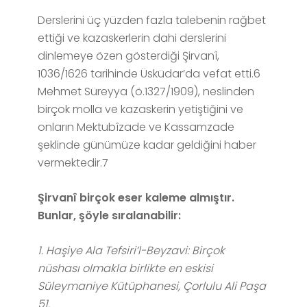
Derslerini üç yüzden fazla talebenin rağbet
ettiği ve kazaskerlerin dahi derslerini
dinlemeye özen gösterdiği Şirvanî,
1036/1626 tarihinde Üsküdar’da vefat etti.6
Mehmet Süreyya (ö.1327/1909), neslinden
birçok molla ve kazaskerin yetiştiğini ve
onların Mektubîzade ve Kassamzade
şeklinde günümüze kadar geldiğini haber
vermektedir.7
Şirvanî birçok eser kaleme almıştır.
Bunlar, şöyle sıralanabilir:
1. Haşiye Ala Tefsiri’l-Beyzavi: Birçok
nüshası olmakla birlikte en eskisi
Süleymaniye Kütüphanesi, Çorlulu Ali Paşa
51.