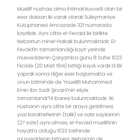
Müellif nüshası olma ihtimali kuvvetli olan bir
eser doksan iki varak olarak Süleymaniye
Kütüphanesi Amcazade 321 numarada
kayıtlıdır. Aynı ciltte el-Fevaid ile birlikte
Nebzetun minel-Hakaik bulunmaktadır. El-
Fevaid’in tamamlandığı kayıt yerinde
müsveddenin Çarşamba günü 8 Safer 1023
hicride (20 Mart 1614) bittiği kaydı vardır.13 Bir
yaprak sonra diğer eser başlamakta ve
onun bitiminde de “müellifi Muhammed
Emin İbn Sadr Şirvanî’nin eliyle
tamamlandı”14 ibaresi bulunmaktadır. İki
nüshanın aynı ciltte bir araya getirilmesi,
yazı karakterlerinin (talik) ve satır sayılarının
(27 satır) aynı olması, el-Fevaid müellifinin
hayatta olduğu 1023 tarihinde
müsveddenin bitmesi, Nebze’nin de