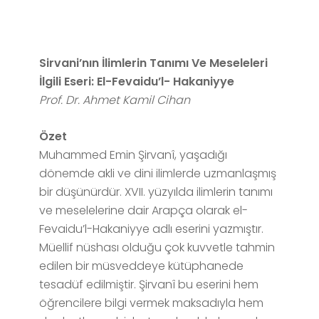
Sirvani’nın İlimlerin Tanımı Ve Meseleleri
İlgili Eseri: El-Fevaidu’l- Hakaniyye
Prof. Dr. Ahmet Kamil Cihan
Özet
Muhammed Emin Şirvanî, yaşadığı
dönemde akli ve dini ilimlerde uzmanlaşmış
bir düşünürdür. XVII. yüzyılda ilimlerin tanımı
ve meselelerine dair Arapça olarak el-
Fevaidu’l-Hakaniyye adlı eserini yazmıştır.
Müellif nüshası olduğu çok kuvvetle tahmin
edilen bir müsveddeye kütüphanede
tesadüf edilmiştir. Şirvanî bu eserini hem
öğrencilere bilgi vermek maksadıyla hem