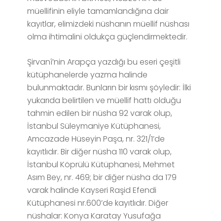
müellifinin eliyle tamamlandığına dair
kayıtlar, elimizdeki nüshanın müellif nüshası
olma ihtimalini oldukça güçlendirmektedir.
Şirvanî’nin Arapça yazdığı bu eseri çeşitli
kütüphanelerde yazma halinde
bulunmaktadır. Bunların bir kısmı şöyledir: İlki
yukarıda belirtilen ve müellif hattı olduğu
tahmin edilen bir nüsha 92 varak olup,
İstanbul Süleymaniye Kütüphanesi,
Amcazade Hüseyin Paşa, nr. 321/1’de
kayıtlıdır. Bir diğer nüsha 110 varak olup,
İstanbul Köprülü Kütüphanesi, Mehmet
Asım Bey, nr. 469; bir diğer nüsha da 179
varak halinde Kayseri Raşid Efendi
Kütüphanesi nr.600’de kayıtlıdır. Diğer
nüshalar: Konya Karatay Yusufağa