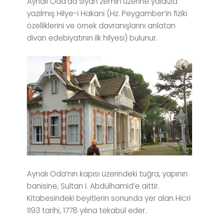
Aynalı Oda’da siyah zemin üzerine yaldızla
yazılmış Hilye-i Hakani (Hz. Peygamber’in fiziki
özelliklerini ve örnek davranışlarını anlatan
divan edebiyatının ilk hilyesi) bulunur.
Aynalı Oda’nın kapısı üzerindeki tuğra, yapının
banisine, Sultan I. Abdülhamid’e aittir.
Kitabesindeki beyitlerin sonunda yer alan Hicri
1193 tarihi, 1778 yılına tekabül eder.