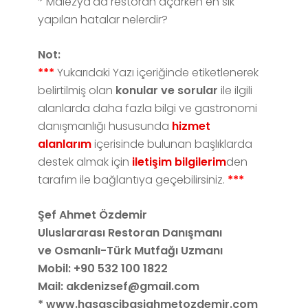
* Malezya'da restoran açarken en sık
yapılan hatalar nelerdir?
Not:
***
Yukarıdaki Yazı içeriğinde etiketlenerek
belirtilmiş olan
konular ve sorular
ile ilgili
alanlarda daha fazla bilgi ve gastronomi
danışmanlığı hususunda
hizmet
alanlarım
içerisinde bulunan başlıklarda
destek almak için
iletişim bilgilerim
den
tarafım ile bağlantıya geçebilirsiniz.
***
Şef Ahmet Özdemir
Uluslararası Restoran Danışmanı
ve Osmanlı-Türk Mutfağı Uzmanı
Mobil: +90 532 100 1822
Mail: akdenizsef@gmail.com
* www.hasascibasiahmetozdemir.com