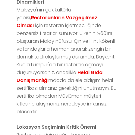
Dinamikleri
Malezya'nın çok kültürlü
yapısı,
Restoranların Vazgeçilmez
Olması
için restoran işletmeciliğinde
benzersiz fırsatlar sunuyor. Ülkenin %60'ını
oluşturan Malay nüfusu, Çin ve Hint kökenli
vatandaşlarla harmanlanarak zengin bir
damak tadı oluşturmuş durumda. Başkent
Kuala Lumpur'da bir restoran açmayı
düşünüyorsanız, öncelikle
Helal Gıda
Danışmanlığı
mdada da ele aldığım helal
sertifikası almanız gerektiğini unutmayın. Bu
sertifika olmadan Müslüman müşteri
kitlesine ulaşmanız neredeyse imkansız
olacaktır.
Lokasyon Seçiminin Kritik Önemi
Restoranınız için doğru konumu