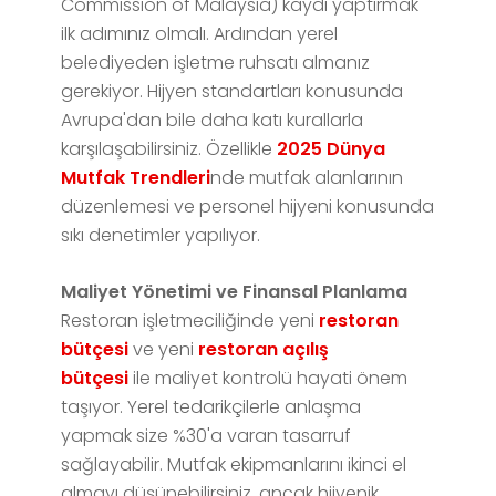
Commission of Malaysia) kaydı yaptırmak
ilk adımınız olmalı. Ardından yerel
belediyeden işletme ruhsatı almanız
gerekiyor. Hijyen standartları konusunda
Avrupa'dan bile daha katı kurallarla
karşılaşabilirsiniz. Özellikle
2025 Dünya
Mutfak Trendleri
nde mutfak alanlarının
düzenlemesi ve personel hijyeni konusunda
sıkı denetimler yapılıyor.
Maliyet Yönetimi ve Finansal Planlama
Restoran işletmeciliğinde yeni
restoran
bütçesi
ve yeni
restoran açılış
bütçesi
ile maliyet kontrolü hayati önem
taşıyor. Yerel tedarikçilerle anlaşma
yapmak size %30'a varan tasarruf
sağlayabilir. Mutfak ekipmanlarını ikinci el
almayı düşünebilirsiniz, ancak hijyenik