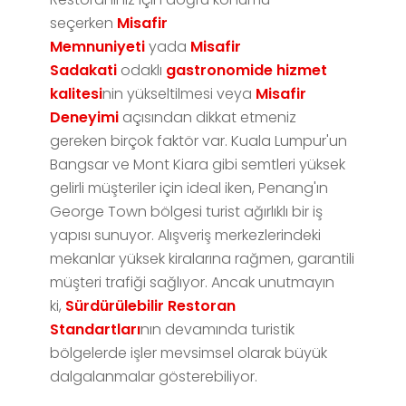
seçerken
Misafir
Memnuniyeti
yada
Misafir
Sadakati
odaklı
gastronomide hizmet
kalitesi
nin yükseltilmesi veya
Misafir
Deneyimi
açısından dikkat etmeniz
gereken birçok faktör var. Kuala Lumpur'un
Bangsar ve Mont Kiara gibi semtleri yüksek
gelirli müşteriler için ideal iken, Penang'ın
George Town bölgesi turist ağırlıklı bir iş
yapısı sunuyor. Alışveriş merkezlerindeki
mekanlar yüksek kiralarına rağmen, garantili
müşteri trafiği sağlıyor. Ancak unutmayın
ki,
Sürdürülebilir Restoran
Standartları
nın devamında turistik
bölgelerde işler mevsimsel olarak büyük
dalgalanmalar gösterebiliyor.