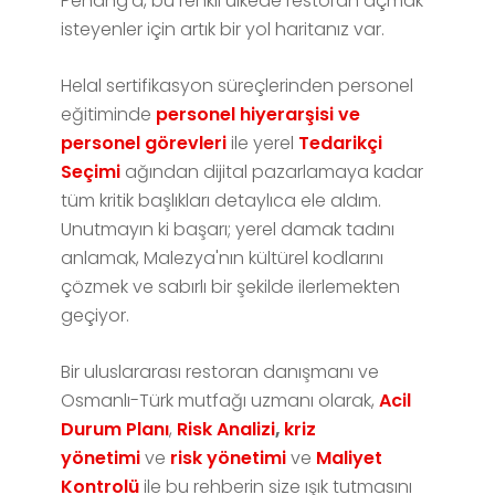
Penang'a, bu renkli ülkede restoran açmak
isteyenler için artık bir yol haritanız var.
Helal sertifikasyon süreçlerinden personel
eğitiminde
personel hiyerarşisi ve
personel görevleri
ile yerel
Tedarikçi
Seçimi
ağından dijital pazarlamaya kadar
tüm kritik başlıkları detaylıca ele aldım.
Unutmayın ki başarı; yerel damak tadını
anlamak, Malezya'nın kültürel kodlarını
çözmek ve sabırlı bir şekilde ilerlemekten
geçiyor.
Bir uluslararası restoran danışmanı ve
Osmanlı-Türk mutfağı uzmanı olarak,
Acil
Durum Planı
,
Risk Analizi
,
kriz
yönetimi
ve
risk yönetimi
ve
Maliyet
Kontrolü
ile bu rehberin size ışık tutmasını