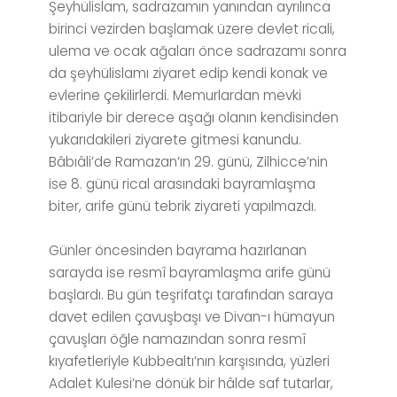
Şeyhülislam, sadrazamın yanından ayrılınca
birinci vezirden başlamak üzere devlet ricali,
ulema ve ocak ağaları önce sadrazamı sonra
da şeyhülislamı ziyaret edip kendi konak ve
evlerine çekilirlerdi. Memurlardan mevki
itibariyle bir derece aşağı olanın kendisinden
yukarıdakileri ziyarete gitmesi kanundu.
Bâbıâli’de Ramazan’ın 29. günü, Zilhicce’nin
ise 8. günü rical arasındaki bayramlaşma
biter, arife günü tebrik ziyareti yapılmazdı.
Günler öncesinden bayrama hazırlanan
sarayda ise resmî bayramlaşma arife günü
başlardı. Bu gün teşrifatçı tarafından saraya
davet edilen çavuşbaşı ve Divan-ı hümayun
çavuşları öğle namazından sonra resmî
kıyafetleriyle Kubbealtı’nın karşısında, yüzleri
Adalet Kulesi’ne dönük bir hâlde saf tutarlar,