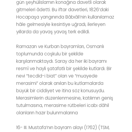
gün şeyhülislamın konağına davetli olarak
gitmeleri âdetti. Bu iftar davetleri, 1826’daki
Hocapaşa yangınında Bâbıâli’nin kullanılamaz
hâle gelmesiyle kesintiye uğradı, ilerleyen
yıllarda da yavaş yavaş terk edildi.
Ramazan ve Kurban bayramları, Osmanlı
toplumunda coşkulu bir şekilde
karşılanmaktaydı. Saray da her iki bayramı
resmî ve hayli şatafatlı bir şekilde kutlardı. Bir
nevi “tecdid-i biat” olan ve “muayede
merasimi” olarak anılan bu kutlamalarda
büyük bir ciddiyet ve itina söz konusuydu.
Merasimlerin düzenlenmesine, katılımın geniş
tutulmasına, merasime rütbeleri icabı dâhil
olanların hazır bulunmalarına
16- III. Mustafa’nın bayram alayı (1762) (TSM,