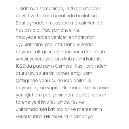
II. Mahmud zamanında, 1826’dan itibaren
devlet ve toplum hayatında başlatılan
Batılılaşmadan muayede merasimleri de
nasibini aldı. Padişah öncelikle,
muayedelerden yeniçerileri hatırlatan
uygulamaları iptal etti. Daha 1826’da
bayramın ilk günü öğleden sonra Yalı Köşkü
vesair yerlere yapılan rikâb resmi kaldırıldı.
1829’da padişahın Osmanlı-Rus Harbi’nden
ötürü uzun süredir ikamet ettiği Rami
Çiftliği’nde yeni usulde icra edilen ilk
bayramlaşma yapıldı. Bu merasimin iki büyük
yeniliği, hem padişahın hem devlet ricalinin
törene yeni kıyafet içinde, fes ve
üniformalarıyla katılmaları ve mehteranın
yerini Muzıka-i Hümayun’un almasıydı.