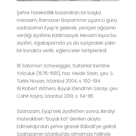
Şehre hareketlilik kazandıran bir başka
merasim, Ramazan Bayramı’nın üçüncü günü
sadrazamın Eyüp’e gelerek, yeniçeri ağasının
verdiği ziyafete katılmasıydı. Mevsim kışsa bu
ziyafet, Ağakapısı’nda ya da suriçindeki yakın
bir konakta verilir, eğlenceler tertiplenirdi.
18 Salomon Schweigger, Sultanlar Kentine
Yolculuk (1578-1581), haz. Heide Stein, çev. S.
Türkis Noyan, İstanbul 2004, s. 192-194.
19 Robert Withers, Büyük Efendi’nin Sarayı, çev.
Cahit Kayra, İstanbul 2010, s. 114-116.
Sadrazam, Eyüp’teki ziyafetten sonra, ikindiyi
müteakiben “büyük kol” denilen alayla
Edirnekapı’dan şehre girerek Bâbıâli’ye gelirdi.
Sadrazamın İstanbul’da olmaması hâlinde