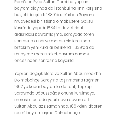
Rami’den Eyüp Sultan Camii’ne yapılan
bayram alayında da İstanbul halkının karşısına
bu şekilde çıkıldı. 1830’daki Kurban Bayramı
muayedesi bir istisna olmak üzere Göksu
Kasrı’nda yapıldı. 1834’te devlet ricali
arasındaki bayramlaşma, saraydaki tören
sonrasına alındı ve merasimin icrasında
birtakım yeni kurallar belirlendi. 1839’da da
muayede merasimleri, bayram namazı
öncesinden sonrasına kaydırıldı.
Yapılan değişikliklere ve Sultan Abdülmecid’in
Dolmabahçe Sarayı’na taşınmasına rağmen
1867’ye kadar bayramlarda taht, Topkapı
Sarayı’nda Bâbüssaâde önüne kurulmaya,
merasim burada yapılmaya devam etti.
Sultan Abdülaziz zamanında, 1867’den itibaren
resmî bayramlaşma Dolmabahçe