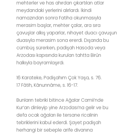
mehterler ve has ahırdan çıkartılan atlar
meydandaki yerlerini alırlardı. İkindi
namazından sonra Fatiha okunmasıyla
merasim başlar, mehter çalar, ara sıra
çavuşlar alkış yaparlar, nihayet duacı çavuşun
duasıyla merasim sona ererdi. Dışarıda bu
cümbüş sürerken, padişah Hasoda veya
Arzodası kapısında kurulan tahtta Birûn
halkıyla bayramlaşırdı.
16 Karateke, Padişahım Çok Yaşa, s. 76.
17 Fâtih, Kânunnâme, s. 16-17.
Bunların tebriki bitince Ağalar Camii’nde
Kur’an dinleyip yine Arzodası’na gelir ve bu
defa ocak ağaları ile tersane ricalinin
tebriklerini kabul ederdi. Şayet padişah
herhangi bir sebeple arife divanına