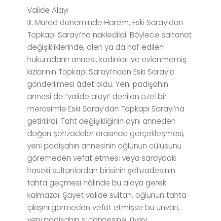
Valide Alayı
III. Murad döneminde Harem, Eski Saray’dan
Topkapı Sarayı’na nakledildi. Böylece saltanat
değişikliklerinde, ölen ya da hal‘ edilen
hükümdarın annesi, kadınları ve evlenmemiş
kızlarının Topkapı Sarayı’ndan Eski Saray’a
gönderilmesi âdet oldu. Yeni padişahın
annesi de “valide alayı” denilen özel bir
merasimle Eski Saray’dan Topkapı Sarayı’na
getirilirdi. Taht değişikliğinin aynı anneden
doğan şehzadeler arasında gerçekleşmesi,
yeni padişahın annesinin oğlunun cülusunu
göremeden vefat etmesi veya saraydaki
haseki sultanlardan birisinin şehzadesinin
tahta geçmesi hâlinde bu alaya gerek
kalmazdı. Şayet valide sultan, oğlunun tahta
çıkışını görmeden vefat etmişse bu unvan,
yeni padişahın sütannesine, üvey