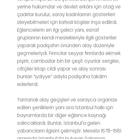
yerine hükümdar ve devlet erkânı için otağ ve
çadırlar kurulur, saray kadınlarının gösterileri
izleyebilmeleri için kafesli köşkler inşa edilirdi.
Eğlencelerin en ilgi çekici yanı, esnaf
gruplarının kendi meslekleriyle ilgili gösteriler
yaparak padişahın önünden alay düzeniyle
geçmeleriydi. Fırıncılar seyyar fırınlarda ekmek
pişirir, cambazlar bin bir çeşit oyunlar sergiler,
ciltçiler kitap cildi yapar ve alay sonrası
bunları “ıydıyye” adıyla padişaha takdim
ederlerdi.
Tantanalı alay geçişleri ve sarayca organize
edilen şenliklerin yanı sıra İstanbul halkı için
bayramlarda bir diğer eğlence kaynağı
salıncaklardı. Bunlar, İstanbul’a gelen
yabancıların ilgisini çekmiştir. Mesela 1578-1581
arasında İstanbul’da bulunan Salomon