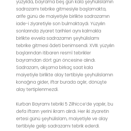
yüzyılda, bayrama beş gün kala şeyhülislamın
sadrazamı tebrike gitmesiyle başlamakta,
arife günü de maiyetiyle birlikte sadrazamın
iade-i ziyaretiyle son bulmaktaydı. Yüzyılın
sonlarında ziyaret tarihleri aynı kalmakla
birlikte evvela sadrazamın şeyhülislamı
tebrike gitmesi âdeti benimsendi. XVIII. yüzyılın
başlarından itibaren resmî tebrikler
bayramdan dört gün öncesine alındı.
Sadrazam, akşama birkaç saat kala
maiyetiyle birlikte alay tertibiyle şeyhülislamın
konağına gider, iftar burada açılır, dönüşte
alay tertiplenmezdi.
Kurban Bayramı tebriki 5 Zilhicce’de yapılır, bu
defa iftarın yerini ikram alırdı. Her iki ziyaretin
ertesi günü şeyhülislam, maiyetiyle ve alay
tertibiyle gelip sadrazamı tebrik ederdi.