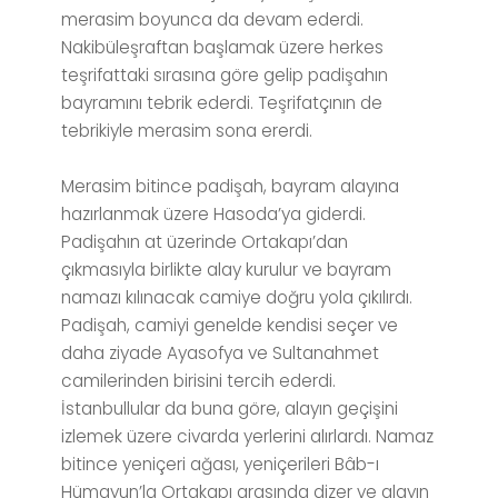
merasim boyunca da devam ederdi.
Nakibüleşraftan başlamak üzere herkes
teşrifattaki sırasına göre gelip padişahın
bayramını tebrik ederdi. Teşrifatçının de
tebrikiyle merasim sona ererdi.
Merasim bitince padişah, bayram alayına
hazırlanmak üzere Hasoda’ya giderdi.
Padişahın at üzerinde Ortakapı’dan
çıkmasıyla birlikte alay kurulur ve bayram
namazı kılınacak camiye doğru yola çıkılırdı.
Padişah, camiyi genelde kendisi seçer ve
daha ziyade Ayasofya ve Sultanahmet
camilerinden birisini tercih ederdi.
İstanbullular da buna göre, alayın geçişini
izlemek üzere civarda yerlerini alırlardı. Namaz
bitince yeniçeri ağası, yeniçerileri Bâb-ı
Hümayun’la Ortakapı arasında dizer ve alayın