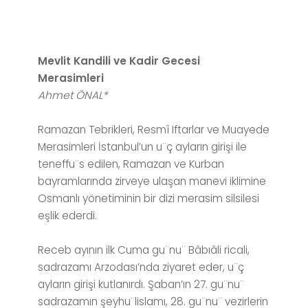
Mevlit Kandili ve Kadir Gecesi
Merasimleri
Ahmet ÖNAL*
Ramazan Tebrikleri, Resmî Iftarlar ve Muayede
Merasimleri İstanbul’un u¨ç ayların girişi ile
teneffu¨s edilen, Ramazan ve Kurban
bayramlarında zirveye ulaşan manevi iklimine
Osmanlı yönetiminin bir dizi merasim silsilesi
eşlik ederdi.
Receb ayının ilk Cuma gu¨nu¨ Bâbıâli ricali,
sadrazamı Arzodası’nda ziyaret eder, u¨ç
ayların girişi kutlanırdı. Şaban’ın 27. gu¨nu¨
sadrazamın şeyhu¨lislamı, 28. gu¨nu¨ vezirlerin