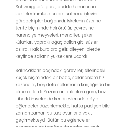
Schweigger’e göre, cadde kenarlarına
iskeleler kurulur, bunlara salıncak işlevini
görecek ipler bağlanırdı. İskelenin üzerine
tente biçiminde halı örtülür, çevresine
narenciye meyveleri, mendiller, şeker
külahları, yapraklı ağaç dalları gibi süsler
asılırdı. Halk buralara gelir, dileyen iplerde
keyfince sallanır, yükseklere uçardı.
Salıncakların başındaki görevliler, ellerindeki
kuşak biçimindeki bir bezle, sallananlara hız
kazandırır, beş defa sallamanın karşılığında bir
akçe alırlardı. Yazara anlatılanlara göre, bazı
itibarlı kimseler de kendi evlerinde böyle
eğlenceler düzenlemekte, hatta padişah bile
zaman zaman bu tarz oyunlarla vakit
geçirmekteydi. Bütün bu eğlenceler