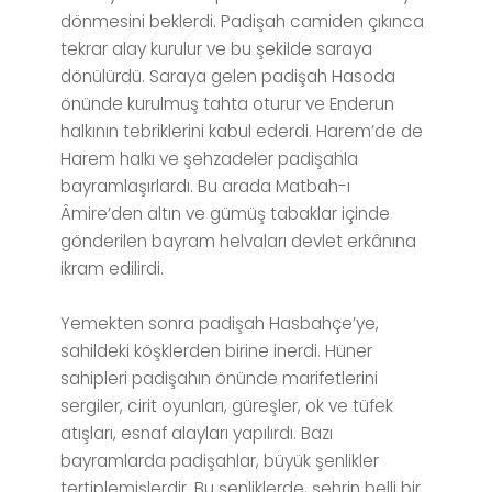
dönmesini beklerdi. Padişah camiden çıkınca
tekrar alay kurulur ve bu şekilde saraya
dönülürdü. Saraya gelen padişah Hasoda
önünde kurulmuş tahta oturur ve Enderun
halkının tebriklerini kabul ederdi. Harem’de de
Harem halkı ve şehzadeler padişahla
bayramlaşırlardı. Bu arada Matbah-ı
Âmire’den altın ve gümüş tabaklar içinde
gönderilen bayram helvaları devlet erkânına
ikram edilirdi.
Yemekten sonra padişah Hasbahçe’ye,
sahildeki köşklerden birine inerdi. Hüner
sahipleri padişahın önünde marifetlerini
sergiler, cirit oyunları, güreşler, ok ve tüfek
atışları, esnaf alayları yapılırdı. Bazı
bayramlarda padişahlar, büyük şenlikler
tertiplemişlerdir. Bu şenliklerde, şehrin belli bir