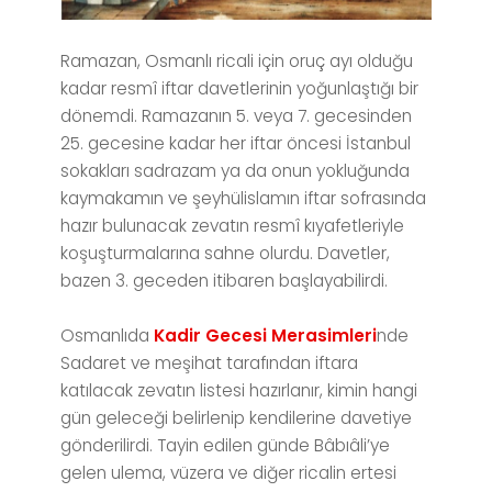
Ramazan, Osmanlı ricali için oruç ayı olduğu
kadar resmî iftar davetlerinin yoğunlaştığı bir
dönemdi. Ramazanın 5. veya 7. gecesinden
25. gecesine kadar her iftar öncesi İstanbul
sokakları sadrazam ya da onun yokluğunda
kaymakamın ve şeyhülislamın iftar sofrasında
hazır bulunacak zevatın resmî kıyafetleriyle
koşuşturmalarına sahne olurdu. Davetler,
bazen 3. geceden itibaren başlayabilirdi.
Osmanlıda
Kadir Gecesi Merasimleri
nde
Sadaret ve meşihat tarafından iftara
katılacak zevatın listesi hazırlanır, kimin hangi
gün geleceği belirlenip kendilerine davetiye
gönderilirdi. Tayin edilen günde Bâbıâli’ye
gelen ulema, vüzera ve diğer ricalin ertesi