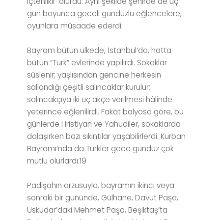
içtenlikli” olurdu. Aynı şekilde şehirde de üç
gün boyunca geceli gündüzlü eğlencelere,
oyunlara müsaade ederdi.
Bayram bütün ülkede, İstanbul’da, hatta
bütün “Türk” evlerinde yapılırdı. Sokaklar
süslenir; yaşlısından gencine herkesin
sallandığı çeşitli salıncaklar kurulur;
salıncakçıya iki üç akçe verilmesi hâlinde
yeterince eğlenilirdi. Fakat balyosa göre, bu
günlerde Hristiyan ve Yahudiler, sokaklarda
dolaşırken bazı sıkıntılar yaşabilirlerdi. Kurban
Bayramı’nda da Türkler gece gündüz çok
mutlu olurlardı.19
Padişahın arzusuyla, bayramın ikinci veya
sonraki bir gününde, Gülhane, Davut Paşa,
Üsküdar’daki Mehmet Paşa, Beşiktaş’ta