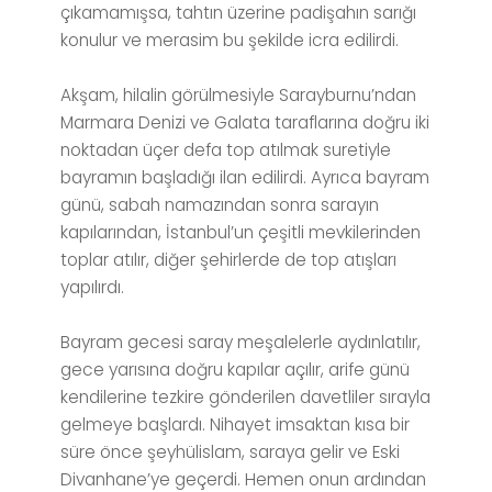
çıkamamışsa, tahtın üzerine padişahın sarığı
konulur ve merasim bu şekilde icra edilirdi.
Akşam, hilalin görülmesiyle Sarayburnu’ndan
Marmara Denizi ve Galata taraflarına doğru iki
noktadan üçer defa top atılmak suretiyle
bayramın başladığı ilan edilirdi. Ayrıca bayram
günü, sabah namazından sonra sarayın
kapılarından, İstanbul’un çeşitli mevkilerinden
toplar atılır, diğer şehirlerde de top atışları
yapılırdı.
Bayram gecesi saray meşalelerle aydınlatılır,
gece yarısına doğru kapılar açılır, arife günü
kendilerine tezkire gönderilen davetliler sırayla
gelmeye başlardı. Nihayet imsaktan kısa bir
süre önce şeyhülislam, saraya gelir ve Eski
Divanhane’ye geçerdi. Hemen onun ardından