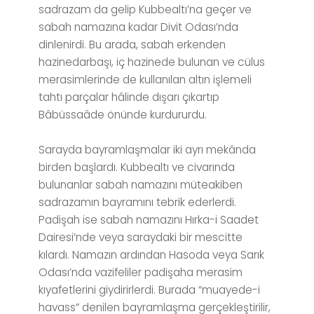
sadrazam da gelip Kubbealtı’na geçer ve
sabah namazına kadar Divit Odası’nda
dinlenirdi. Bu arada, sabah erkenden
hazinedarbaşı, iç hazinede bulunan ve cülus
merasimlerinde de kullanılan altın işlemeli
tahtı parçalar hâlinde dışarı çıkartıp
Bâbüssaâde önünde kurdururdu.
Sarayda bayramlaşmalar iki ayrı mekânda
birden başlardı. Kubbealtı ve civarında
bulunanlar sabah namazını müteakiben
sadrazamın bayramını tebrik ederlerdi.
Padişah ise sabah namazını Hırka-i Saadet
Dairesi’nde veya saraydaki bir mescitte
kılardı. Namazın ardından Hasoda veya Sarık
Odası’nda vazifeliler padişaha merasim
kıyafetlerini giydirirlerdi. Burada “muayede-i
havass” denilen bayramlaşma gerçekleştirilir,