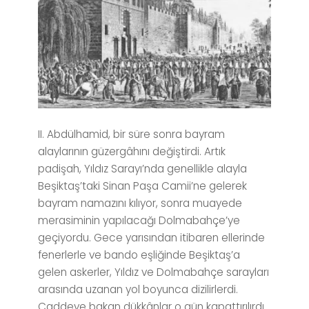
II. Abdülhamid, bir süre sonra bayram
alaylarının güzergâhını değiştirdi. Artık
padişah, Yıldız Sarayı’nda genellikle alayla
Beşiktaş’taki Sinan Paşa Camii’ne gelerek
bayram namazını kılıyor, sonra muayede
merasiminin yapılacağı Dolmabahçe’ye
geçiyordu. Gece yarısından itibaren ellerinde
fenerlerle ve bando eşliğinde Beşiktaş’a
gelen askerler, Yıldız ve Dolmabahçe sarayları
arasında uzanan yol boyunca dizilirlerdi.
Caddeye bakan dükkânlar o gün kapattırılırdı.