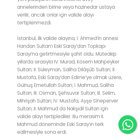
annelerinden birine veya hazinedar ustaya
verilir, ancak onlar için valide alayı
tertiplenmezdi.
İstanbul, ilk valide alayına, I. Ahmed’in annesi
Handan Sultan’ı Eski Saray’dan Topkapı
Sarayı’na getirtmesiyle şahit oldu. Müteakip
yıllarda sırasıyla IV. Murad, Kösem Mahpeyker
Sultan; II. Süleyman, Saliha Dilâşûb Sultan; II.
Mustafa, Eski Saray’dan Edirne’ye olmak üzere,
Gülnuş Emetullah Sultan; I. Mahmud, Saliha
Sultan; III. Osman, Şehsuvar Sultan; III. Selim,
Mihrişah Sultan; IV. Mustafa, Ayşe Sîneperver
Sultan; II. Mahmud da Nakşıdil Sultan için
valide alayı tertiplediler. Bu merasim II.
Mahmud döneminde Eski Saray’ın terk
edilmesiyle sona erdi.