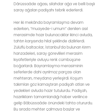
Dârüssaâde ağası, silahdar ağa ve belli başlı
saray ağaları padişahı tebrik ederlerdi.
Her iki mekânda bayramlaşma devam
ederken, “muayede-i umum” denilen asıl
merasimde hazır bulunacaklar ikinci avluda,
tahtın karşısında hilal şeklinde dizilirlerdi.
Zülüflü baltacılar, İstanbul’da bulunan Kırım
hanzadeleri, saray görevlileri merasim
kıyafetleriyle avluyu renk cümbüşüne
boğarlardı. Bayramlaşma merasiminin
seferlerde dahi ayrılmaz parçası olan
mehteran, meydana yerleşirdi. Koşum
takımları göz kamaştıran padişah atları ve
yedekleri avluda hazır tutulurdu. Padişah,
hazırlıkların tamamlandığı haber verilince
gelip Bâbüssaâde önündeki tahta otururdu.
Bu sırada mehter çalmaya başlar ve