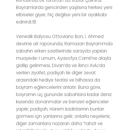
esnasında bir taraftan da sazlar çalınırdı.
Bayramlarda gencinden yaşlısına herkes yeni
elbiseler giyer, hiç değilse yeni bir ayakkabı
edinirdi.18
Venedik Balyosu Ottoviano Bon, I. Ahmed
devrine ait raporunda, Ramazan Bayramı’nda
sabahın erken saatlerinde sarayda yapılan
muayede-i umum, Ayasofya Camii’ne alayla
gidilip gelinmesi, Divan’da ve İkinci Avlu’da
verilen ziyafet, padişah ile diğer zevat
arasındaki hediye teatisi ve bilhassa da
bayram eğlencelerini anlatır. Buna göre,
bayramın üç gününde sabahlara kadar deniz
kıyısında donanmalar ve benzeri eğlenceler
yapılır; padişah, Harem kadınlarının bunları
görmesi için yanlarına gelir; onlarla neşelenir,
diğer zamanlara nazaran daha “rahat ve