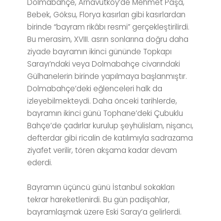
Dolmabahçe, Arnavutköy’de Mehmet Paşa,
Bebek, Göksu, Florya kasırları gibi kasırlardan
birinde “bayram rikâbı resmi” gerçekleştirilirdi.
Bu merasim, XVIII. asrın sonlarına doğru daha
ziyade bayramın ikinci gününde Topkapı
Sarayı’ndaki veya Dolmabahçe civarındaki
Gülhanelerin birinde yapılmaya başlanmıştır.
Dolmabahçe’deki eğlenceleri halk da
izleyebilmekteydi. Daha önceki tarihlerde,
bayramın ikinci günü Tophane’deki Çubuklu
Bahçe’de çadırlar kurulup şeyhülislam, nişancı,
defterdar gibi ricalin de katılımıyla sadrazama
ziyafet verilir, tören akşama kadar devam
ederdi.
Bayramın üçüncü günü İstanbul sokakları
tekrar hareketlenirdi. Bu gün padişahlar,
bayramlaşmak üzere Eski Saray’a gelirlerdi.