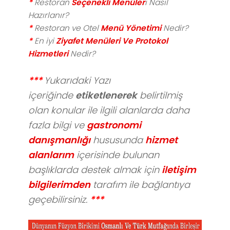
*
Restoran
Seçenekli Menüler
i Nasıl
Hazırlanır?
*
Restoran ve Otel
Menü Yönetimi
Nedir?
*
En iyi
Ziyafet Menüleri Ve Protokol
Hizmetleri
Nedir?
***
Y
ukarıdaki
Yazı
içeriğinde
etiketlenerek
belirtilmiş
olan konular ile ilgili alanlarda daha
fazla bilgi ve
gastronomi
danışmanlığı
hususunda
hizmet
alanlarım
içerisinde bulunan
başlıklarda destek almak için
iletişim
bilgilerimden
tarafım ile bağlantıya
geçebilirsiniz.
***