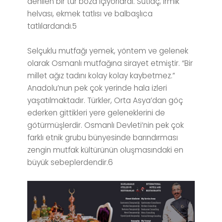
denilen bir tür boza içiyorlardı. Sütlaç, irmik
helvası, ekmek tatlısı ve balbaşlıca
tatlılardandı.5
Selçuklu mutfağı yemek, yöntem ve gelenek
olarak Osmanlı mutfağına sirayet etmiştir. “Bir
millet ağız tadını kolay kolay kaybetmez.”
Anadolu’nun pek çok yerinde hala izleri
yaşatılmaktadır. Türkler, Orta Asya’dan göç
ederken gittikleri yere geleneklerini de
götürmüşlerdir. Osmanlı Devleti’nin pek çok
farklı etnik grubu bünyesinde barındırması
zengin mutfak kültürünün oluşmasındaki en
büyük sebeplerdendir.6