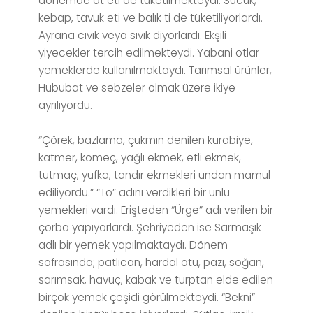
dönemde at eti de tüketilmekteydi. Sucuk,
kebap, tavuk eti ve balık ti de tüketiliyorlardı.
Ayrana cıvık veya sıvık diyorlardı. Ekşili
yiyecekler tercih edilmekteydi. Yabani otlar
yemeklerde kullanılmaktaydı. Tarımsal ürünler,
Hububat ve sebzeler olmak üzere ikiye
ayrılıyordu.
“Çörek, bazlama, çukmın denilen kurabiye,
katmer, kömeç, yağlı ekmek, etli ekmek,
tutmaç, yufka, tandır ekmekleri undan mamul
ediliyordu.” “To” adını verdikleri bir unlu
yemekleri vardı. Erişteden “Ürge” adı verilen bir
çorba yapıyorlardı. Şehriyeden ise Sarmaşık
adlı bir yemek yapılmaktaydı. Dönem
sofrasında; patlıcan, hardal otu, pazı, soğan,
sarımsak, havuç, kabak ve turptan elde edilen
birçok yemek çeşidi görülmekteydi. “Bekni”