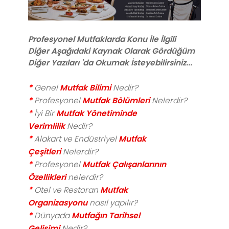
Profesyonel Mutfaklarda
Konu İle İlgili
Diğer
Aşağıdaki Kaynak Olarak Gördüğüm
Diğer Yazıları 'da Okumak İsteyebilirsiniz...
*
Genel
Mutfak Bilimi
Nedir?
*
Profesyonel
Mutfak Bölümleri
Nelerdir?
*
İyi Bir
Mutfak Yönetiminde
Verimlilik
Nedir?
*
Alakart ve Endüstriyel
Mutfak
Çeşitleri
Nelerdir?
*
Profesyonel
Mutfak Çalışanlarının
Özellikleri
nelerdir?
*
Otel ve Restoran
Mutfak
Organizasyonu
nasıl yapılır?
*
Dünyada
Mutfağın Tarihsel
Gelişimi
Nedir?