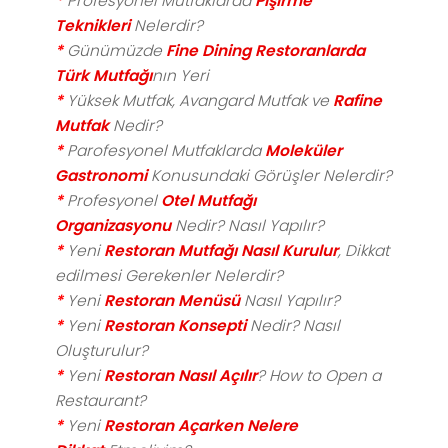
*
Profesyonel Mutfaklarda
Pişirme
Teknikleri
Nelerdir?
*
Günümüzde
Fine Dining Restoranlarda
Türk Mutfağı
nın Yeri
*
Yüksek Mutfak, Avangard Mutfak ve
Rafine
Mutfak
Nedir?
*
Parofesyonel Mutfaklarda
Moleküler
Gastronomi
Konusundaki Görüşler Nelerdir?
*
Profesyonel
Otel Mutfağı
Organizasyonu
Nedir? Nasıl Yapılır?
*
Yeni
Restoran Mutfağı Nasıl Kurulur
, Dikkat
edilmesi Gerekenler Nelerdir?
*
Yeni
Restoran Menüsü
Nasıl Yapılır?
*
Yeni
Restoran Konsepti
Nedir? Nasıl
Oluşturulur?
*
Yeni
Restoran Nasıl Açılır
? How to Open a
Restaurant?
*
Yeni
Restoran Açarken Nelere