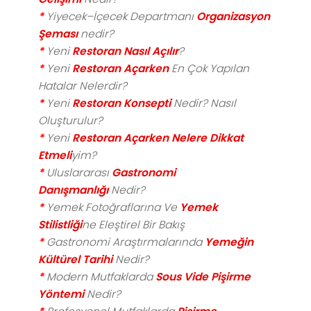
*
Yiyecek–İçecek Departmanı
Organizasyon
Şeması
nedir?
*
Yeni
Restoran Nasıl Açılır
?
*
Yeni
Restoran Açarken
En Çok Yapılan
Hatalar Nelerdir?
*
Yeni
Restoran Konsepti
Nedir? Nasıl
Oluşturulur?
*
Yeni
Restoran Açarken Nelere Dikkat
Etmeli
yim?
*
Uluslararası
Gastronomi
Danışmanlığı
Nedir?
*
Yemek Fotoğraflarına Ve
Yemek
Stilistliği
ne Eleştirel Bir Bakış
*
Gastronomi Araştırmalarında
Yemeğin
Kültürel Tarihi
Nedir?
*
Modern Mutfaklarda
Sous Vide Pişirme
Yöntemi
Nedir?