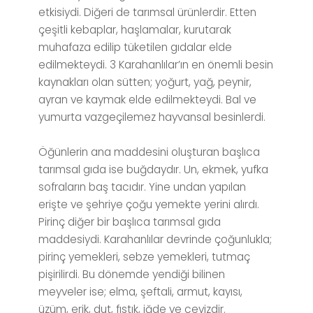
etkisiydi. Diğeri de tarımsal ürünlerdir. Etten
çeşitli kebaplar, haşlamalar, kurutarak
muhafaza edilip tüketilen gıdalar elde
edilmekteydi. 3 Karahanlılar’ın en önemli besin
kaynakları olan sütten; yoğurt, yağ, peynir,
ayran ve kaymak elde edilmekteydi. Bal ve
yumurta vazgeçilemez hayvansal besinlerdi.
Öğünlerin ana maddesini oluşturan başlıca
tarımsal gıda ise buğdaydır. Un, ekmek, yufka
sofraların baş tacıdır. Yine undan yapılan
erişte ve şehriye çoğu yemekte yerini alırdı.
Pirinç diğer bir başlıca tarımsal gıda
maddesiydi. Karahanlılar devrinde çoğunlukla;
pirinç yemekleri, sebze yemekleri, tutmaç
pişirilirdi. Bu dönemde yendiği bilinen
meyveler ise; elma, şeftali, armut, kayısı,
üzüm, erik, dut, fıstık, iğde ve cevizdir.