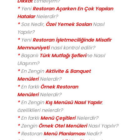
Dikkat
Etmeliyim?
*
Yeni
Restoran Açarken En Çok Yapılan
Hatalar
Nelerdir?
*
Sos Nedir,
Özel Yemek Sosları
Nasıl
Yapılır?
*
Yeni
Restoran İşletmeciliğinde Misafir
Memnuniyeti
nasıl kontrol edilir?
*
Başarılı
Türk Mutfağı Şefleri
ne Nasıl
Ulaşırım?
*
En Zengin
Aktivite & Banquet
Menüleri
Nelerdir?
*
En farklı
Örnek Restoran
Menüleri
Nelerdir?
*
En Zengin
Kış Menüsü Nasıl Yapılır
,
özelliklleri nelerdir?
*
En farklı
Menü Çeşitleri
Nelerdir?
*
Zengin
Örnek Otel Menüleri
Nasıl Yapılır?
*
Restoran
Menü Planlaması
Nedir?