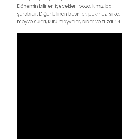
Dönemin bilinen içecekleri; boza, kımız, bal
şarabıdır. Diğer bilinen besinler; pekmez, sirke,
meyve suları, kuru meyveler, biber ve tuzdur.4