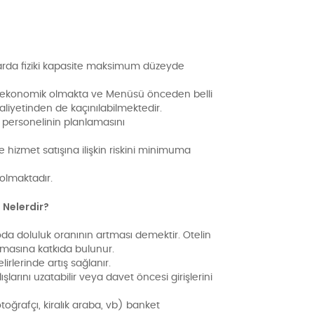
nlarda fiziki kapasite maksimum düzeyde
 ve ekonomik olmakta ve Menüsü önceden belli
liyetinden de kaçınılabilmektedir.
 personelinin planlamasını
hizmet satışına ilişkin riskini minimuma
 olmaktadır.
 Nelerdir?
oda doluluk oranının artması demektir. Otelin
rtmasına katkıda bulunur.
irlerinde artış sağlanır.
arını uzatabilir veya davet öncesi girişlerini
oğrafçı, kiralık araba, vb) banket