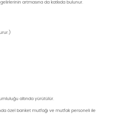
 gelirlerinin artmasına da katkıda bulunur.
turur.)
umluluğu altında yürütülür.
ında özel banket mutfağı ve mutfak personeli ile