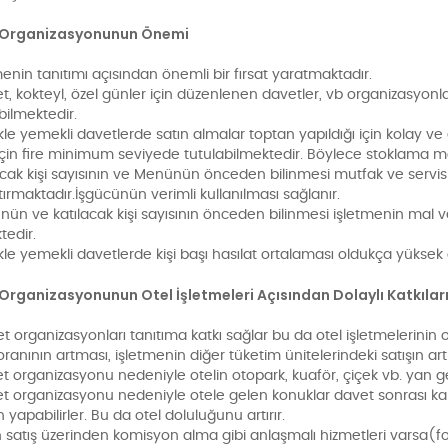
 Organizasyonunun Önemi
enin tanıtımı açısından önemli bir fırsat yaratmaktadır.
t, kokteyl, özel günler için düzenlenen davetler, vb organizasyo
abilmektedir.
kle yemekli davetlerde satın almalar toptan yapıldığı için kolay
çin fire minimum seviyede tutulabilmektedir. Böylece stoklama ma
cak kişi sayısının ve Menünün önceden bilinmesi mutfak ve servis
tırmaktadır.İşgücünün verimli kullanılması sağlanır.
n ve katılacak kişi sayısının önceden bilinmesi işletmenin mal ve 
tedir.
kle yemekli davetlerde kişi başı hasılat ortalaması oldukça yüksek
Organizasyonunun Otel İşletmeleri Açısından Dolaylı Katkıları
 organizasyonları tanıtıma katkı sağlar bu da otel işletmelerinin 
oranının artması, işletmenin diğer tüketim ünitelerindeki satışın a
t organizasyonu nedeniyle otelin otopark, kuaför, çiçek vb. yan gel
t organizasyonu nedeniyle otele gelen konuklar davet sonrası kalışl
yapabilirler. Bu da otel doluluğunu artırır.
 satış üzerinden komisyon alma gibi anlaşmalı hizmetleri varsa(fot