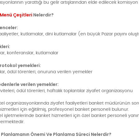
syonlarının yarattığı bu gelir artışlarından elde edilecek komisyon
Menü Çeşitleri
Nelerdir?
lenceler:
aaliyetler, kutlamalar, dini kutlamalar (en büyük Pazar payını oluş
kleri:
lar, konferanslar, kutlamalar
rotokol yemekleri:
ar, ödül törenleri, onuruna verilen yemekler
edenlerle verilen yemekler:
iviteleri, ödül törenleri, haftalık toplantılar ziyafet organizasyonu
el organizasyonlarında ziyafet faaliyetleri banket müdürünün sor
izmetleri için eğitilmiş, profesyonel banket personeli bulunur.
tel işletmelerinde banket hizmetleri için özel banket personeli yan
vermektedir.
i Planlamanın Önemi Ve Planlama Süreci Nelerdir?