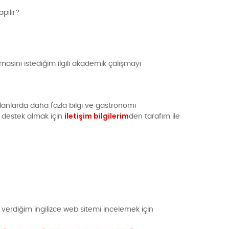
apılır?
asını istediğim ilgili akademik çalışmayı
i alanlarda daha fazla bilgi ve gastronomi
iletişim bilgilerim
a destek almak için
den tarafım ile
verdiğim ingilizce web sitemi incelemek için