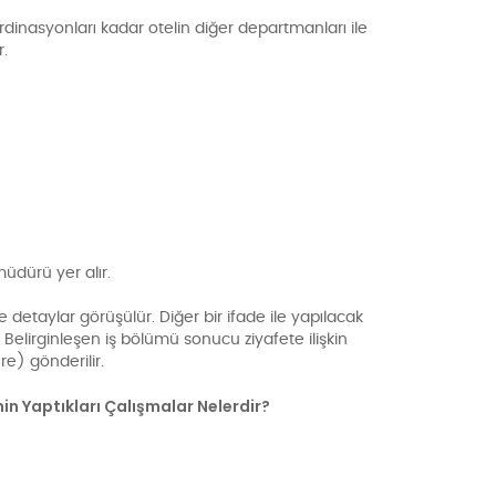
rdinasyonları kadar otelin diğer departmanları ile
r.
üdürü yer alır.
 detaylar görüşülür. Diğer bir ifade ile yapılacak
 Belirginleşen iş bölümü sonucu ziyafete ilişkin
ere) gönderilir.
n Yaptıkları Çalışmalar Nelerdir?