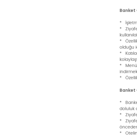
Banket
* İşletm
* Ziyafe
kullanıl
* Özelli
olduğu i
* Katıla
kolaylaş
* Menünü
indirmek
* Özelli
Banket 
* Banket
doluluk 
* Ziyafe
* Ziyafe
önceden 
* Otelin