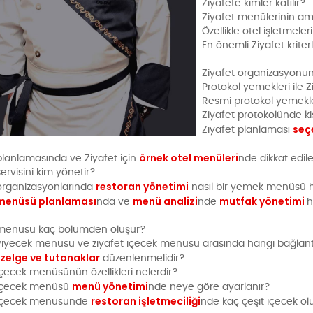
Ziyafete kimler katılır?
Ziyafet menülerinin am
Özellikle otel işletmeler
En önemli Ziyafet kriter
Ziyafet organizasyonunu
Protokol yemekleri ile 
Resmi protokol yemekle
Ziyafet protokolünde ki
seç
Ziyafet planlaması
örnek otel menüleri
planlamasında ve Ziyafet için
nde dikkat edile
servisini kim yönetir?
restoran yönetimi
organizasyonlarında
nasıl bir yemek menüsü ha
menüsü planlaması
menü analizi
mutfak yönetimi
nda ve
nde
h
 menüsü kaç bölümden oluşur?
yiyecek menüsü ve ziyafet içecek menüsü arasında hangi bağlantı
izelge ve tutanaklar
düzenlenmelidir?
içecek menüsünün özellikleri nelerdir?
menü yönetimi
 içecek menüsü
nde neye göre ayarlanır?
restoran işletmeciliği
 içecek menüsünde
nde kaç çeşit içecek ol