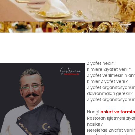
Ziyafet nedir?
Kimlere Ziyafet verilir?
Ziyafet verilmesinin am
Kimler Ziyafet verir?
Ziyafet organizasyonun
davranmaları gerekir?
Ziyafet organizasyonunu
anket ve formla
Hangi
Restoran işletmesi ziyaf
hazılar?
Nerelerde Ziyafet verili