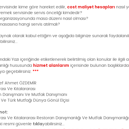
cost maliyet hesapları
ervisinde kime göre hareket edilir,
nasıl y
yemek servisinde servis önceliği kimdedir?
 organizasyonunda masa düzeni nasıl olması?
masasına hangi servis atılmalı?
aynak olarak kabul ettiğim ve aşağıda bilginize sunarak faydalanılm
lirsiniz...
ıdaki Yazı içeriğinde etiketlenerek belirtilmiş olan konular ile ilgil
hizmet alanlarım
nlığı hususunda
içerisinde bulunan başlıklard
***
ya geçebilirsiniz.
Şef Ahmet ÖZDEMİR
rası Ve Kıtalararası
n Danışmanı Ve Mutfak Danışmanı
Ve Türk Mutfağı Dünya Gönül Elçisi
not:
rası Ve Kıtalararası Restoran Danışmanlığı Ve Mutfak Danışmanlığı 
tıkla
ki resmi güvenle
yabilirsiniz...