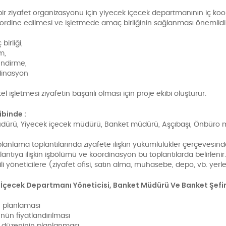
 bir ziyafet organizasyonu için yiyecek içecek departmanının iç koo
oordine edilmesi ve işletmede amaç birliğinin sağlanması önemlidi
irliği,
im,
endirme,
dinasyon
el işletmesi ziyafetin başarılı olması için proje ekibi oluşturur.
ibinde :
üdürü, Yiyecek içecek müdürü, Banket müdürü, Aşçıbaşı, Önbüro m
planlama toplantılarında ziyafete ilişkin yükümlülükler çerçevesinde
lantıya ilişkin işbölümü ve koordinasyon bu toplantılarda belirlenir.
gili yöneticilere (ziyafet ofisi, satın alma, muhasebe, depo, vb. yerl
 İçecek Departmanı Yöneticisi, Banket Müdürü Ve Banket Şefini
 planlaması
ün fiyatlandırılması