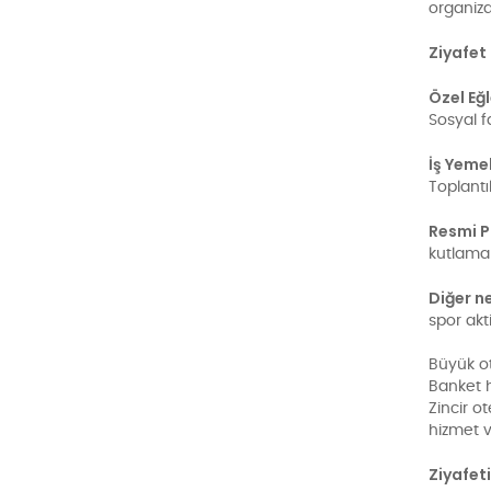
organiza
Ziyafet
Özel Eğ
Sosyal f
İş Yeme
Toplantı
Resmi P
kutlamal
Diğer n
spor akt
Büyük ot
Banket h
Zincir o
hizmet 
Ziyafet