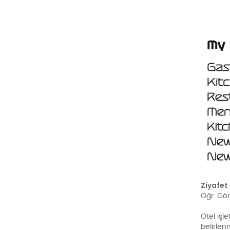
Ziyafet
Öğr. Gör
Otel işl
belirlen