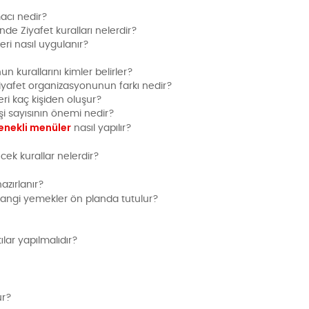
acı nedir?
inde Ziyafet kuralları nelerdir?
leri nasıl uygulanır?
n kurallarını kimler belirler?
Ziyafet organizasyonunun farkı nedir?
ri kaç kişiden oluşur?
şi sayısının önemi nedir?
enekli menüler
nasıl yapılır?
cek kurallar nelerdir?
zırlanır?
angi yemekler ön planda tutulur?
lar yapılmalıdır?
ur?