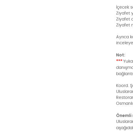
İçecek s
Ziyafet 
Ziyafet
Ziyafet 
Ayrıca k
inceleyebi
Not:
***
Yukar
danışma
bağlantı
Koord. 
Uluslara
Restora
Osmanlı 
Önemli 
Uluslara
aşağıda