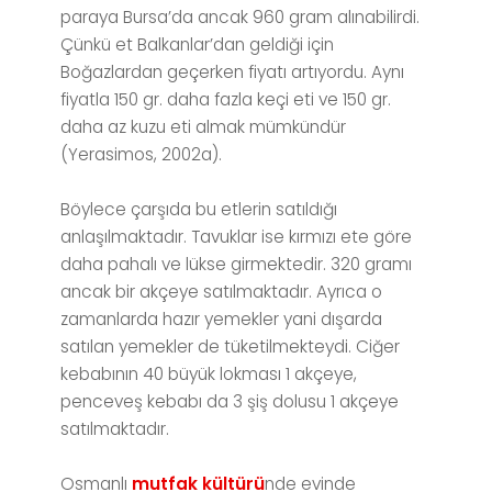
paraya Bursa’da ancak 960 gram alınabilirdi.
Çünkü et Balkanlar’dan geldiği için
Boğazlardan geçerken fiyatı artıyordu. Aynı
fiyatla 150 gr. daha fazla keçi eti ve 150 gr.
daha az kuzu eti almak mümkündür
(Yerasimos, 2002a).
Böylece çarşıda bu etlerin satıldığı
anlaşılmaktadır. Tavuklar ise kırmızı ete göre
daha pahalı ve lükse girmektedir. 320 gramı
ancak bir akçeye satılmaktadır. Ayrıca o
zamanlarda hazır yemekler yani dışarda
satılan yemekler de tüketilmekteydi. Ciğer
kebabının 40 büyük lokması 1 akçeye,
penceveş kebabı da 3 şiş dolusu 1 akçeye
satılmaktadır.
Osmanlı
mutfak kültürü
nde evinde