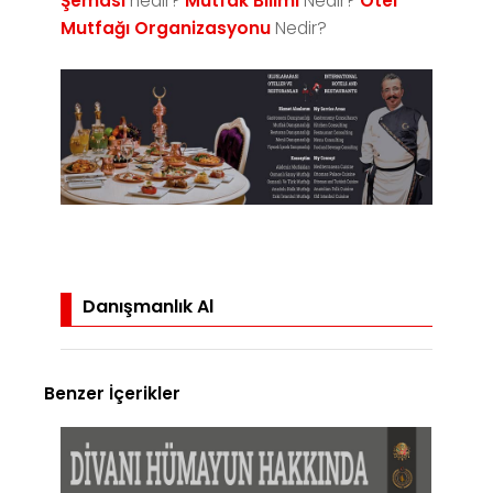
Şeması
nedir?
Mutfak Bilimi
Nedir?
Otel
Mutfağı Organizasyonu
Nedir?
Danışmanlık Al
Benzer İçerikler