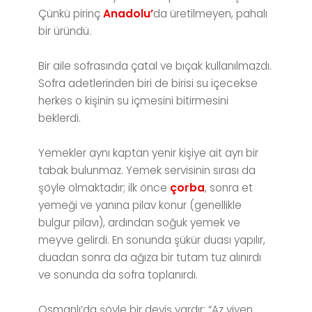
Çünkü pirinç
Anadolu’
da üretilmeyen, pahalı
bir üründü.
Bir aile sofrasında çatal ve bıçak kullanılmazdı.
Sofra adetlerinden biri de birisi su içecekse
herkes o kişinin su içmesini bitirmesini
beklerdi.
Yemekler aynı kaptan yenir kişiye ait ayrı bir
tabak bulunmaz. Yemek servisinin sırası da
şöyle olmaktadır; ilk önce
çorba
, sonra et
yemeği ve yanına pilav konur (genellikle
bulgur pilavı), ardından soğuk yemek ve
meyve gelirdi. En sonunda şükür duası yapılır,
duadan sonra da ağıza bir tutam tuz alınırdı
ve sonunda da sofra toplanırdı.
Osmanlı’da şöyle bir deyiş vardır; “Az yiyen