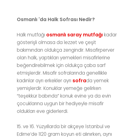
Osmanlı 'da Halk Sofrası Nedir?
Halk mutfağı
osmanlı saray mutfağı
kadar
gösterişli olmasa da lezzet ve çeşit
bakımından oldukça zengindir. Misafirperver
olan halk, yaptıkları yemekleri misafirlerine
beğendirebilmek için oldukça çaba sarf
etmişlerdir. Misafir sofralarında genellikle
kadınlar ayrı erkekler ayrı
sofra
da yemek
yemişlerdir. Konuklar yemeğe gelirken
“teşekkür babında” konuk evine ya da evin
çocuklarına uygun bir hediyeyle misafir
oldukları eve giderlerdi.
15. ve 16. Yüzyıllarda bir akçeye İstanbul ve
Edirne’de 1120 gram koyun eti alınırken, aynı