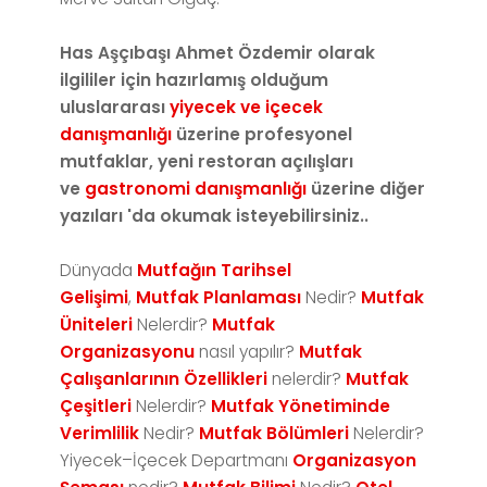
Has Aşçıbaşı Ahmet Özdemir olarak
ilgililer için hazırlamış olduğum
u
luslararası
yiyecek ve içecek
danışmanlığı
üzerine profesyonel
mutfaklar, yeni restoran açılışları
ve
gastronomi danışmanlığı
üzerine diğer
yazıları 'da okumak isteyebilirsiniz..
Dünyada
Mutfağın Tarihsel
Gelişimi
,
Mutfak Planlaması
Nedir?
Mutfak
Üniteleri
Nelerdir?
Mutfak
Organizasyonu
nasıl yapılır?
Mutfak
Çalışanlarının Özellikleri
nelerdir?
Mutfak
Çeşitleri
Nelerdir?
Mutfak Yönetiminde
Verimlilik
Nedir?
Mutfak Bölümleri
Nelerdir?
Yiyecek–İçecek Departmanı
Organizasyon