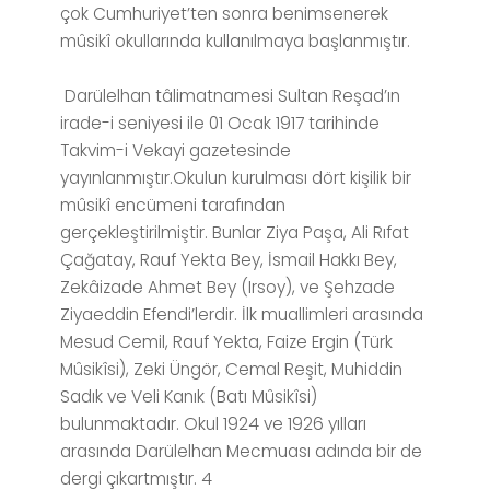
çok Cumhuriyet’ten sonra benimsenerek
mûsikî okullarında kullanılmaya başlanmıştır.
Darülelhan tâlimatnamesi Sultan Reşad’ın
irade-i seniyesi ile 01 Ocak 1917 tarihinde
Takvim-i Vekayi gazetesinde
yayınlanmıştır.Okulun kurulması dört kişilik bir
mûsikî encümeni tarafından
gerçekleştirilmiştir. Bunlar Ziya Paşa, Ali Rıfat
Çağatay, Rauf Yekta Bey, İsmail Hakkı Bey,
Zekâizade Ahmet Bey (Irsoy), ve Şehzade
Ziyaeddin Efendi’lerdir. İlk muallimleri arasında
Mesud Cemil, Rauf Yekta, Faize Ergin (Türk
Mûsikîsi), Zeki Üngör, Cemal Reşit, Muhiddin
Sadık ve Veli Kanık (Batı Mûsikîsi)
bulunmaktadır. Okul 1924 ve 1926 yılları
arasında Darülelhan Mecmuası adında bir de
dergi çıkartmıştır. 4