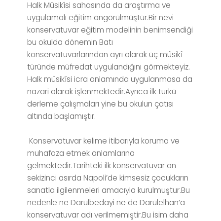
Halk Mûsikîsi sahasında da araştırma ve
uygulamalı eğitim öngörülmüştür.Bir nevi
konservatuvar eğitim modelinin benimsendiği
bu okulda dönemin Batı
konservatuvarlarından ayrı olarak üç mûsikî
türünde müfredat uygulandığını görmekteyiz.
Halk mûsikîsi icra anlamında uygulanmasa da
nazari olarak işlenmektedir.Ayrıca ilk türkü
derleme çalışmaları yine bu okulun çatısı
altında başlamıştır.
Konservatuvar kelime itibarıyla koruma ve
muhafaza etmek anlamlarına
gelmektedir.Tarihteki ilk konservatuvar on
sekizinci asırda Napoli’de kimsesiz çocukların
sanatla ilgilenmeleri amacıyla kurulmuştur.Bu
nedenle ne Darülbedayi ne de Darülelhan’a
konservatuvar adı verilmemiştir.Bu isim daha