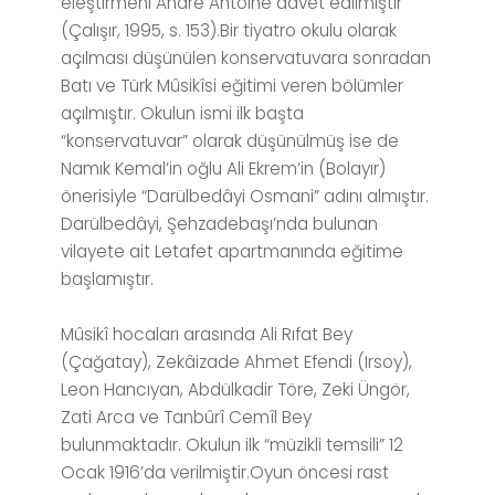
eleştirmeni Andre Antoine davet edilmiştir
(Çalışır, 1995, s. 153).Bir tiyatro okulu olarak
açılması düşünülen konservatuvara sonradan
Batı ve Türk Mûsikîsi eğitimi veren bölümler
açılmıştır. Okulun ismi ilk başta
“konservatuvar” olarak düşünülmüş ise de
Namık Kemal’in oğlu Ali Ekrem’in (Bolayır)
önerisiyle “Darülbedâyi Osmani” adını almıştır.
Darülbedâyi, Şehzadebaşı’nda bulunan
vilayete ait Letafet apartmanında eğitime
başlamıştır.
Mûsikî hocaları arasında Ali Rıfat Bey
(Çağatay), Zekâizade Ahmet Efendi (Irsoy),
Leon Hancıyan, Abdülkadir Töre, Zeki Üngör,
Zati Arca ve Tanbûrî Cemîl Bey
bulunmaktadır. Okulun ilk “müzikli temsili” 12
Ocak 1916’da verilmiştir.Oyun öncesi rast