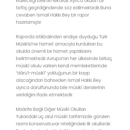
edileceği belirtilmektedir.Ayrıca okulun bir
teftiş geçirdiğindende söz edilmektedir.Buna
cevaben İsmail Hakkı Bey bir rapor
hazırlamıştır.
Raporda istikbalinden endişe duyduğu Türk
Mûsikîsi’ne hizmet amacıyla kurdukları bu
okulda önemli bir hizmet yaptıklarını
belirtmektedir.Avrupa’nın her ülkesinde birkaç
mûsikî okulu varken kendi memleketlerinde
“dârü’l-mûsikî” yokluğunun bir kayıp
olacağından bahseden İsmail Hakkı Bey
ayrıca darülfünunda bile mûsikî derslerinin
verildiğini ifade etmektedir.
Maârife Bağlı Diğer Mûsikî Okulları
Yukarıdaki üç okul mûsikî tarihimizde görülen
resmi konservatuvar niteliğindeki ilk okullardır.