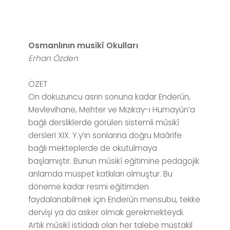
Osmanlının musikî Okulları
Erhan Özden
ÖZET
On dokuzuncu asrın sonuna kadar Enderûn,
Mevlevihane, Mehter ve Mızıkay-ı Humayûn’a
bağlı dersliklerde görülen sistemli mûsikî
dersleri XIX. Y.y’ın sonlarına doğru Maârife
bağlı mekteplerde de okutulmaya
başlamıştır. Bunun mûsikî eğitimine pedagojik
anlamda müspet katkıları olmuştur. Bu
döneme kadar resmi eğitimden
faydalanabilmek için Enderûn mensubu, tekke
dervişi ya da asker olmak gerekmekteydi.
Artık mûsikî istidadı olan her talebe müstakil