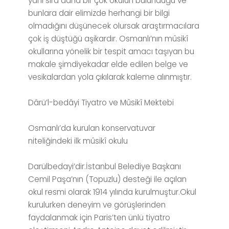
yanı sıra daha bir çok okulun bulunduğu ve
bunlara dair elimizde herhangi bir bilgi
olmadığını düşünecek olursak araştırmacılara
çok iş düştüğü aşikardır. Osmanlı’nın mûsikî
okullarına yönelik bir tespit amacı taşıyan bu
makale şimdiyekadar elde edilen belge ve
vesikalardan yola çıkılarak kaleme alınmıştır.
Dârü’l-bedâyi Tiyatro ve Mûsikî Mektebi
Osmanlı’da kurulan konservatuvar
niteliğindeki ilk mûsikî okulu
Darülbedayi’dir.İstanbul Belediye Başkanı
Cemil Paşa’nın (Topuzlu) desteği ile açılan
okul resmi olarak 1914 yılında kurulmuştur.Okul
kurulurken deneyim ve görüşlerinden
faydalanmak için Paris’ten ünlü tiyatro