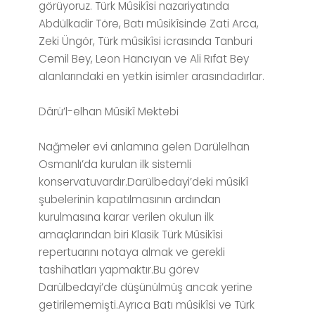
görüyoruz. Türk Mûsikîsi nazariyatında
Abdülkadir Töre, Batı mûsikîsinde Zati Arca,
Zeki Üngör, Türk mûsikîsi icrasında Tanburi
Cemil Bey, Leon Hancıyan ve Ali Rıfat Bey
alanlarındaki en yetkin isimler arasındadırlar.
Dârü’l-elhan Mûsikî Mektebi
Nağmeler evi anlamına gelen Darülelhan
Osmanlı’da kurulan ilk sistemli
konservatuvardır.Darülbedayi’deki mûsikî
şubelerinin kapatılmasının ardından
kurulmasına karar verilen okulun ilk
amaçlarından biri Klasik Türk Mûsikîsi
repertuarını notaya almak ve gerekli
tashihatları yapmaktır.Bu görev
Darülbedayi’de düşünülmüş ancak yerine
getirilememişti.Ayrıca Batı mûsikîsi ve Türk