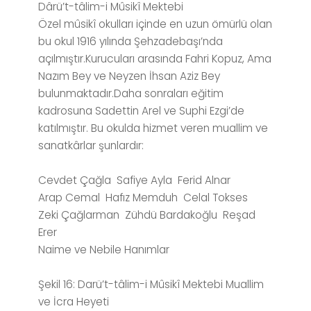
Dârü’t-tâlim-i Mûsikî Mektebi
Özel mûsikî okulları içinde en uzun ömürlü olan
bu okul 1916 yılında Şehzadebaşı’nda
açılmıştır.Kurucuları arasında Fahri Kopuz, Ama
Nazım Bey ve Neyzen İhsan Aziz Bey
bulunmaktadır.Daha sonraları eğitim
kadrosuna Sadettin Arel ve Suphi Ezgi’de
katılmıştır. Bu okulda hizmet veren muallim ve
sanatkârlar şunlardır:
Cevdet Çağla
Safiye Ayla
Ferid Alnar
Arap Cemal
Hafız Memduh
Celal Tokses
Zeki Çağlarman
Zühdü Bardakoğlu
Reşad
Erer
Naime ve Nebile Hanımlar
Şekil 16: Darü’t-tâlim-i Mûsikî Mektebi Muallim
ve İcra Heyeti