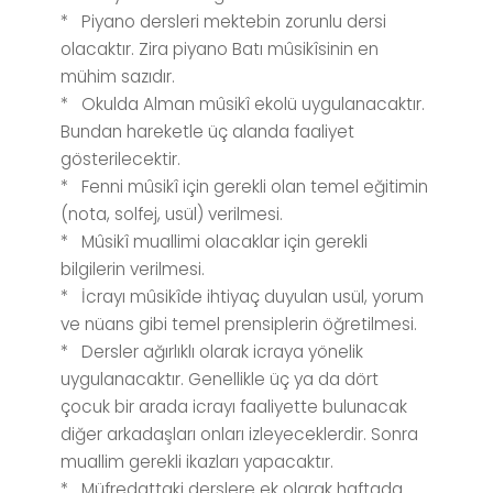
* Piyano dersleri mektebin zorunlu dersi
olacaktır. Zira piyano Batı mûsikîsinin en
mühim sazıdır.
* Okulda Alman mûsikî ekolü uygulanacaktır.
Bundan hareketle üç alanda faaliyet
gösterilecektir.
* Fenni mûsikî için gerekli olan temel eğitimin
(nota, solfej, usül) verilmesi.
* Mûsikî muallimi olacaklar için gerekli
bilgilerin verilmesi.
* İcrayı mûsikîde ihtiyaç duyulan usül, yorum
ve nüans gibi temel prensiplerin öğretilmesi.
* Dersler ağırlıklı olarak icraya yönelik
uygulanacaktır. Genellikle üç ya da dört
çocuk bir arada icrayı faaliyette bulunacak
diğer arkadaşları onları izleyeceklerdir. Sonra
muallim gerekli ikazları yapacaktır.
* Müfredattaki derslere ek olarak haftada