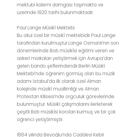
mektubi kalemi damgası taşımakta ve
üzerinde 1920 tarihi bulunmaktadır.
Paul Lange Mûsikî Mektebi
Bu okul özel bir mûsikî mektebidir.Paul Lange
tarafından kurulmuştur.Lange Osmanlı’nın son
dönemlerinde Batı mûsikîsi eğitimi veren ve
askeri mızıkaları yetiştirmek için Avrupa’dan
gelen bando şeflerindendir.Berlin Mûsikî
Mektebi’nde öğrenim görmüş olan bu müzik
adamı İstabul’da ilk olarak özel Alman
kolejinde mûsikî muallimliği ve Alman
Protestan Kilisesi’nde orgculuk görevlerinde
bulunmuştur. Mûsikî çalışmalarını ilerleterek
çeşitli Batı mûsikîsi koroları kurmuş ve bir çok
öğrenci yetiştirmiştir.
1884 yılında Beyoğlu’nda Caddeyi Kebir