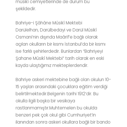
mûsikî cemiyetlerinde de durum bu
şekildedir.
Bahriye-i Şâhâne Mûsikî Mektebi
Darülelhan, Darülbedayi ve Darül Mûsikî
Osmani’nin dışında Maârif’e bağlı olarak
açılan okulların bir kısmı İstanbul’da bir kısmı
ise farklı şehirlerdedir. Bunlardan “Bahriyeyi
Şahane Mûsikî Mektebi” tarih olarak en eski
kayda ulaştığımız mekteplerdendir.
Bahriye askeri mektebine bağlı olan okulun 10-
15 yaşları arasındaki çocuklara eğitim verdiği
belirtilmektedir.Belgenin tarihi 1912’dir. Bu
okulla ilgili başka bir vesikaya
rastlanmamıştır.Muhtemelen bu okulda
benzeri pek çok okul gibi Cumhuriyet’in
ilanından sonra askeri okullara bağlı bir bando