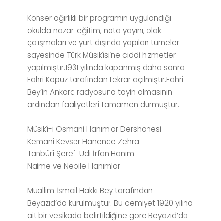
Konser ağırlıklı bir programın uygulandığı
okulda nazari eğitim, nota yayını, plak
çalışmaları ve yurt dışında yapılan turneler
sayesinde Türk Mûsikîsi’ne ciddi hizmetler
yapılmıştır.1931 yılında kapanmış daha sonra
Fahri Kopuz tarafından tekrar açılmıştır.Fahri
Bey’in Ankara radyosuna tayin olmasının
ardından faaliyetleri tamamen durmuştur.
Mûsikî-i Osmani Hanımlar Dershanesi
Kemani Kevser
Hanende Zehra
Tanbûrî Şeref
Udi İrfan Hanım
Naime ve Nebile Hanımlar
Muallim İsmail Hakkı Bey tarafından
Beyazıd’da kurulmuştur. Bu cemiyet 1920 yılına
ait bir vesikada belirtildiğine göre Beyazıd’da