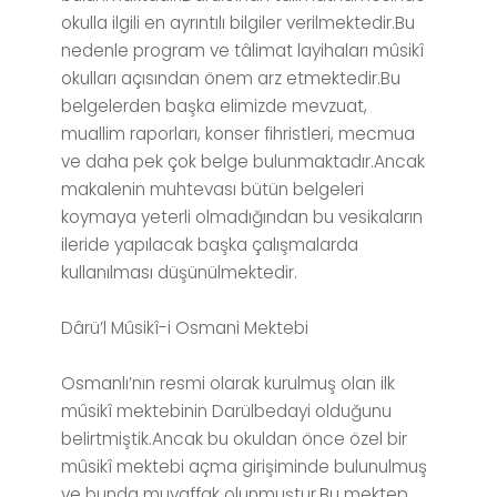
okulla ilgili en ayrıntılı bilgiler verilmektedir.Bu
nedenle program ve tâlimat layihaları mûsikî
okulları açısından önem arz etmektedir.Bu
belgelerden başka elimizde mevzuat,
muallim raporları, konser fihristleri, mecmua
ve daha pek çok belge bulunmaktadır.Ancak
makalenin muhtevası bütün belgeleri
koymaya yeterli olmadığından bu vesikaların
ileride yapılacak başka çalışmalarda
kullanılması düşünülmektedir.
Dârü’l Mûsikî-i Osmani Mektebi
Osmanlı’nın resmi olarak kurulmuş olan ilk
mûsikî mektebinin Darülbedayi olduğunu
belirtmiştik.Ancak bu okuldan önce özel bir
mûsikî mektebi açma girişiminde bulunulmuş
ve bunda muvaffak olunmuştur.Bu mektep