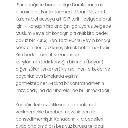
Sunacağımız birinci belge Darülelhan’ın ilk
binasına ait kontratnamedir.Maârif Nezareti
Kalemi Mahsusaya ait 1917 tarihli belgede okul
için iki konağın kiralandığını görüyoruz.Belgede
Müslüm Bey’e ait konağın altı aylık kira bedeli
dokuz bin kuruş iken, terzi Hüsnü Bey’in konağı
sekiz bin dört yüz kuruş olarak belirtilmektedir.
Kira bedeli maârif Nezaretince
karşılanmaktadır.Konağın biri inas (bayan)
diğeri zükûr (erkekler) kısmıdır.Yani erkekler ve
bayanlar ayrı binalarda eğitim
görmektedirler.Evrakta bir kontratnamenin
imzalandığına dair ibareler de bulunmaktadır.
Konağın fiziki özelliklerine dair malumat
verilmemekle beraber mevkisinden de
bahsedilmemiştir. Konakların kira bedelleri
ayda ortalama bin beş yüz kuruşa tekabül