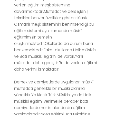
verilen eğitim meşk sistemine
dayanmaktadır.Müfredat ve ders işleniş
teknikleri benzer özellikler gösterir.Klasik
Osmanlı meşk sisteminin benimsendiği bu
eğitim sistemi aynı zamanda mûsikî
eğitimimizin temelini
oluşturmaktadır.Okullarda da durum buna
benzemektedir.Fakat okullarda Halk mûsikîsi
ve Batı mûsikîsi eğitimi de vardır.Yani
müfredat daha geniştir.Bu da verilen eğitimi
daha verimli kılmaktadır.
Dernek ve cemiyetlerde uygulanan mûsikî
müfredatı genellikle bir mûsikî alanına
yöneliktir.Ya Klasik Türk Mûsikîsi ya da Halk
mûsikîsi eğitimi verilmekle beraber bazı
cemiyetlerde her iki alanda da eğitim
yapılmaktadır.Nota eğitimi Batı tekniğine