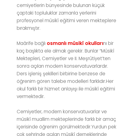
cemiyetlerin bünyesinde bulunan küçük
çaptaki topluluklar zamanla yerlerini
profesyonel mûsikî eğitimi veren mekteplere
bırakmıştır.
Maârife bağlı
osmanlı mûsikî okulları
nı bir
kaç başlıkta ele almak gerekir. Bunlar “Mûsikî
Mektepleri, Cemiyetler ve II. Meşrûtiyet’ten
sonra açılan modern konservatuvarlardır.
Ders işleniş şekilleri birbirine benzese de
öğrenim gören talebe modelleri farklıdır.Her
okul farklı bir hizmet anlayışı ile mûsikî eğitimi
vermektedir.
Cemiyetler, modern konservatuvarlar ve
mûsikî muallim mekteplerinde farklı bir amaç
içerisinde öğrenim görülmektedir.Yurdun pek
çok şehrinde açılan mûsikî derneklerinde