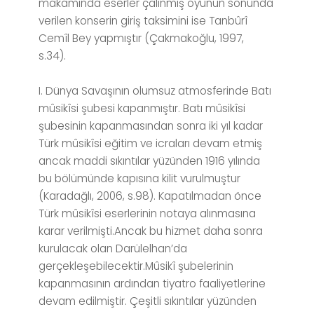
makamında eserler çalınmış oyunun sonunda
verilen konserin giriş taksimini ise Tanbûrî
Cemîl Bey yapmıştır (Çakmakoğlu, 1997,
s.34).
I. Dünya Savaşının olumsuz atmosferinde Batı
mûsikîsi şubesi kapanmıştır. Batı mûsikîsi
şubesinin kapanmasından sonra iki yıl kadar
Türk mûsikîsi eğitim ve icraları devam etmiş
ancak maddi sıkıntılar yüzünden 1916 yılında
bu bölümünde kapısına kilit vurulmuştur
(Karadağlı, 2006, s.98). Kapatılmadan önce
Türk mûsikîsi eserlerinin notaya alınmasına
karar verilmişti.Ancak bu hizmet daha sonra
kurulacak olan Darülelhan’da
gerçekleşebilecektir.Mûsikî şubelerinin
kapanmasının ardından tiyatro faaliyetlerine
devam edilmiştir. Çeşitli sıkıntılar yüzünden