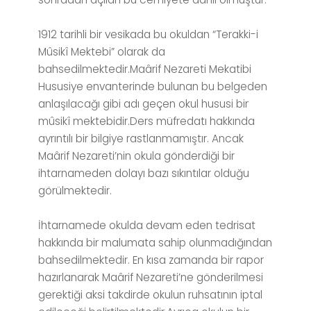
1912 tarihli bir vesikada bu okuldan “Terakki-i
Mûsikî Mektebi” olarak da
bahsedilmektedir.Maârif Nezareti Mekatibi
Hususiye envanterinde bulunan bu belgeden
anlaşılacağı gibi adı geçen okul hususi bir
mûsikî mektebidir.Ders müfredatı hakkında
ayrıntılı bir bilgiye rastlanmamıştır. Ancak
Maârif Nezareti’nin okula gönderdiği bir
ihtarnameden dolayı bazı sıkıntılar olduğu
görülmektedir.
İhtarnamede okulda devam eden tedrisat
hakkında bir malumata sahip olunmadığından
bahsedilmektedir. En kısa zamanda bir rapor
hazırlanarak Maârif Nezareti’ne gönderilmesi
gerektiği aksi takdirde okulun ruhsatının iptal