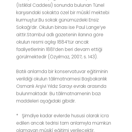
(İstiklal Caddesi) sonunda bulunan Tünel
karşısındaki sokakta özel bir mûsikî mektebi
kurmuştur.Bu sokak günümüzdeki Ensiz
Sokağı’dır. Okulun binası ise Paul Lange’ye
aittir.Stambul adlı gazetenin ilanına göre
okulun resmi açılışı 1884’tür ancak
faaliyetlerinin 1881’den beri devam ettiği
görülmektedir (Özyılmaz, 2007, s. 143).
Batılı anlamda bir konservatuvar eğitiminin
verildiği okulun tâlimatnamesi Başbakanlık
Osmanlı Arşivi Yıldız Sarayı evrakı arasında
bulunmaktadır. Bu tâlimatnamenin bazı
maddeleri aşağıdaki gibidir.
* Şimdiye kadar evlerde hususi olarak icra
edilen ancak tedrisi tam anlamıyla mümkün
olamayan mûsikî eğitimi verilecektir.