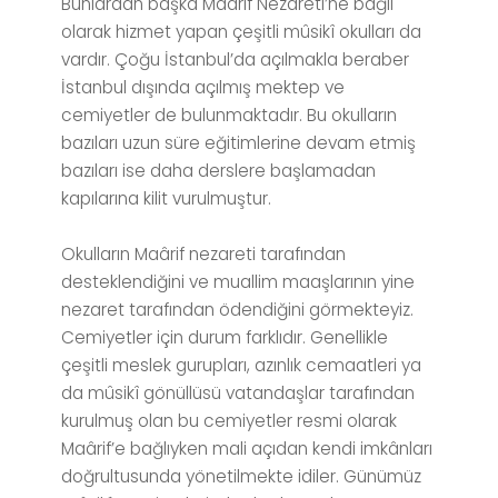
Bunlardan başka Maârif Nezareti’ne bağlı
olarak hizmet yapan çeşitli mûsikî okulları da
vardır. Çoğu İstanbul’da açılmakla beraber
İstanbul dışında açılmış mektep ve
cemiyetler de bulunmaktadır. Bu okulların
bazıları uzun süre eğitimlerine devam etmiş
bazıları ise daha derslere başlamadan
kapılarına kilit vurulmuştur.
Okulların Maârif nezareti tarafından
desteklendiğini ve muallim maaşlarının yine
nezaret tarafından ödendiğini görmekteyiz.
Cemiyetler için durum farklıdır. Genellikle
çeşitli meslek gurupları, azınlık cemaatleri ya
da mûsikî gönüllüsü vatandaşlar tarafından
kurulmuş olan bu cemiyetler resmi olarak
Maârif’e bağlıyken mali açıdan kendi imkânları
doğrultusunda yönetilmekte idiler. Günümüz