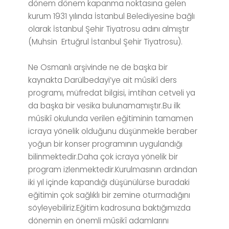
dönem dönem kapanma noktasına gelen
kurum 1931 yılında İstanbul Belediyesine bağlı
olarak İstanbul Şehir Tiyatrosu adını almıştır
(Muhsin Ertuğrul İstanbul Şehir Tiyatrosu).
Ne Osmanlı arşivinde ne de başka bir
kaynakta Darülbedayi’ye ait mûsikî ders
programı, müfredat bilgisi, imtihan cetveli ya
da başka bir vesika bulunamamıştır.Bu ilk
mûsikî okulunda verilen eğitiminin tamamen
icraya yönelik olduğunu düşünmekle beraber
yoğun bir konser programının uygulandığı
bilinmektedir.Daha çok icraya yönelik bir
program izlenmektedir.Kurulmasının ardından
iki yıl içinde kapandığı düşünülürse buradaki
eğitimin çok sağlıklı bir zemine oturmadığını
söyleyebiliriz.Eğitim kadrosuna baktığımızda
dönemin en önemli mûsikî adamlarını