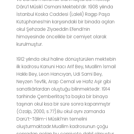
Dârü’l Mûsikî Osmani Mektebi’dir. 1908 yılında
İstanbul Koska Caddesi (Laleli) Ragıp Paşa
Kütüphanesi’nin karşısındaki bir binada açılan
okul Şehzade Ziyaeddin Efendi’nin
himayesinde öncelikle bir cemiyet olarak
kurulmuştur.
1912 yılında okul haline dönüştürülen mektebin
ilk kadrosu Kanuni Hacı Arif Bey, Muallim İsmail
Hakkı Bey, Leon Hancıyan, Udi Sami Bey,
Neyzen Tevfik, Arap Cemal ve Hafız Aşir gibi
sanatkârlardan oluştuğu bilinmektedir. 1914
tarihinde Çemberlitaş’ta başka bir binaya
taşınan okul kısa bir süre sonra kapanmıştır
(Özalp, 2000, s.77).Bu okul aynı zamanda
Darü’t-Tâlim-i Mûsikî’nin temelini
oluşturmaktadır.Muallim kadrosunun çoğu
sonradan açılan bu cemiyete dahil olmuştur.