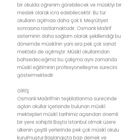
bir okulda öğrenim görebilecek ve mûsikîyi bir
meslek olarak icra edebilecektir. Bu tür
okulların açılması daha çok II. Meşrûtiyet
sonrasına rastlamaktadır. Osmanlı Maârif
sisteminin daha sağlam olarak şekillendiği bu
dönemde mûsikînin yanı sıra pek çok sanat
mektebi de açılmıştır. Mûsikî okullarından
bahsedeceğimiz bu çalışma aynı zamanda
mûsikî eğitiminin profesyonelleşme sürecini
göstermektedir.
GİRİŞ
Osmanlı Maârifi’nin teşkilatlanma sürecinde
açılan okullar içerisinde bulunan mûsikî
mektepleri mûsikî tarihimiz açısından önemli
bir yere sahiptir.Başta İstanbul olmak üzere
ülkenin çeşitli yerlerinde pek çok mûsikî okulu
kurulmuştur.Başlangıçta bazı dernek ve