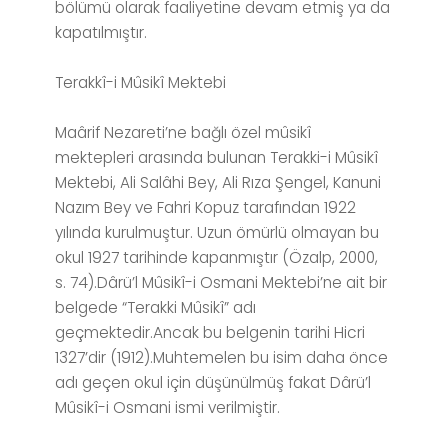
bölümü olarak faaliyetine devam etmiş ya da
kapatılmıştır.
Terakkî-i Mûsikî Mektebi
Maârif Nezareti’ne bağlı özel mûsikî
mektepleri arasında bulunan Terakki-i Mûsikî
Mektebi, Ali Salâhi Bey, Ali Rıza Şengel, Kanuni
Nazım Bey ve Fahri Kopuz tarafından 1922
yılında kurulmuştur. Uzun ömürlü olmayan bu
okul 1927 tarihinde kapanmıştır (Özalp, 2000,
s. 74).Dârü’l Mûsikî-i Osmani Mektebi’ne ait bir
belgede “Terakki Mûsikî” adı
geçmektedir.Ancak bu belgenin tarihi Hicri
1327’dir (1912).Muhtemelen bu isim daha önce
adı geçen okul için düşünülmüş fakat Dârü’l
Mûsikî-i Osmani ismi verilmiştir.