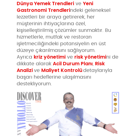
Dünya Yemek Trendleri
Yeni
ve
Gastronomi Trendleri
ndeki geleneksel
lezzetleri bir araya getirerek, her
müşterinin ihtiyaçlarına özel,
kişiselleştirilmiş çözümler sunmaktır. Bu
hizmetlerle, mutfak ve restoran
işletmeciliğindeki potansiyelin en üst
düzeye çıkarılmasını sağlıyorum.
kriz yönetimi
risk yönetimi
Ayrıca
ve
ni de
Acil Durum Planı
Risk
dikkate alarak
,
Analizi
Maliyet Kontrolü
ve
detaylarıyla
başarı hedeflerine ulaşılmasını
destekliyorum.