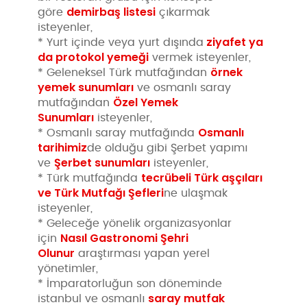
demirbaş listesi
göre
çıkarmak
isteyenler,
ziyafet ya
* Yurt içinde veya yurt dışında
da protokol yemeği
vermek isteyenler,
örnek
* Geleneksel Türk mutfağından
yemek sunumları
ve osmanlı saray
Özel Yemek
mutfağından
Sunumları
isteyenler,
Osmanlı
* Osmanlı saray mutfağında
tarihimiz
de olduğu gibi Şerbet yapımı
Şerbet sunumları
ve
isteyenler,
tecrübeli Türk aşçıları
* Türk mutfağında
ve Türk Mutfağı Şefleri
ne ulaşmak
isteyenler,
* Geleceğe yönelik organizasyonlar
Nasıl Gastronomi Şehri
için
Olunur
araştırması yapan yerel
yönetimler,
* İmparatorluğun son döneminde
saray mutfak
istanbul ve osmanlı