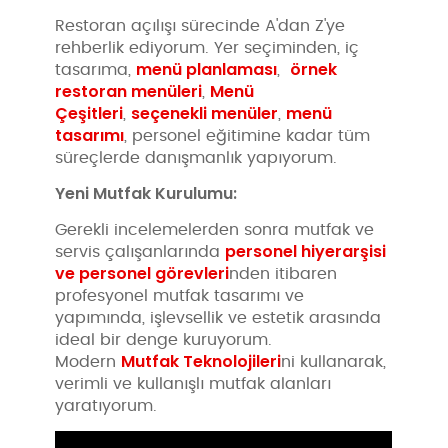
Restoran açılışı sürecinde A'dan Z'ye
rehberlik ediyorum. Yer seçiminden, iç
menü planlaması
örnek
tasarıma,
,
restoran menüleri
Menü
,
Çeşitleri
seçenekli menüler
menü
,
,
tasarımı
, personel eğitimine kadar tüm
süreçlerde danışmanlık yapıyorum.
Yeni Mutfak Kurulumu:
Gerekli incelemelerden sonra mutfak ve
personel hiyerarşisi
servis çalışanlarında
ve personel görevleri
nden itibaren
profesyonel mutfak tasarımı ve
yapımında, işlevsellik ve estetik arasında
ideal bir denge kuruyorum.
Mutfak Teknolojileri
Modern
ni kullanarak,
verimli ve kullanışlı mutfak alanları
yaratıyorum.