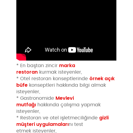
marka
* En baştan zincir
restoran
kurmak isteyenler,
örnek açık
* Otel restoran konseptlerinde
büfe
konseptleri hakkında bilgi almak
isteyenler,
Mevlevi
* Gastronomide
mutfağı
hakkında çalışma yapmak
isteyenler,
gizli
* Restoran ve otel işletmeciliğinde
müşteri uygulamaları
nı test
etmek isteyenler,