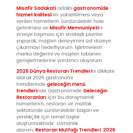
Misafir Sadakati
gastronomide
odaklı
hizmet kalitesi
nin yükseltilmesi veya
verilen hizmetlerin Sürdürülebilir hale
Misafir Memnuniyeti
getirilmesi ve
ni
zirveye taşıması için stratejik planlar
yaparak, müşteri deneyimini üst düzeye
çıkarmayı hedefliyorum. İşletmelerin
marka değerini ve müşteri tabanını
genişletmelerine yardımcı oluyorum.
2026 Dünya Restoran Trendleri
ni dikkate
alarak 2026 gastronomi
geleceğin menü
trendlerinde
trendleri
Geleceğin
nde Gastronomide
Restoranları
için bu danışmanlık
hizmetlerim, restoran ve mutfak
sektöründe sürdürülebilir başarı ve
yenilikçilik için temel taşlar
oluşturmaktadır. Uzmanlık
Restoran Mutfağı Trendleri
2026
alanım,
,