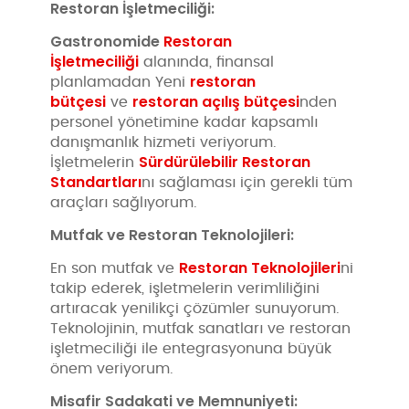
Restoran İşletmeciliği:
Gastronomide
Restoran
İşletmeciliği
alanında, finansal
restoran
planlamadan Yeni
bütçesi
restoran açılış bütçesi
ve
nden
personel yönetimine kadar kapsamlı
danışmanlık hizmeti veriyorum.
Sürdürülebilir Restoran
İşletmelerin
Standartları
nı sağlaması için gerekli tüm
araçları sağlıyorum.
Mutfak ve Restoran Teknolojileri:
Restoran Teknolojileri
En son mutfak ve
ni
takip ederek, işletmelerin verimliliğini
artıracak yenilikçi çözümler sunuyorum.
Teknolojinin, mutfak sanatları ve restoran
işletmeciliği ile entegrasyonuna büyük
önem veriyorum.
Misafir Sadakati ve Memnuniyeti: