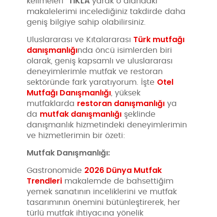
TIKLA
kelimeleri "
"yarak o alandaki
makalelerimi incelediğiniz takdirde daha
geniş bilgiye sahip olabilirsiniz.
Türk mutfağı
Uluslararası ve Kıtalararası
danışmanlığı
nda öncü isimlerden biri
olarak, geniş kapsamlı ve uluslararası
deneyimlerimle mutfak ve restoran
Otel
sektöründe fark yaratıyorum. İşte
Mutfağı Danışmanlığı
, yüksek
restoran danışmanlığı
mutfaklarda
ya
mutfak danışmanlığı
da
şeklinde
danışmanlık hizmetindeki deneyimlerimin
ve hizmetlerimin bir özeti:
Mutfak Danışmanlığı:
2026 Dünya Mutfak
Gastronomide
Trendleri
makalemde de bahsettiğim
yemek sanatının inceliklerini ve mutfak
tasarımının önemini bütünleştirerek, her
türlü mutfak ihtiyacına yönelik